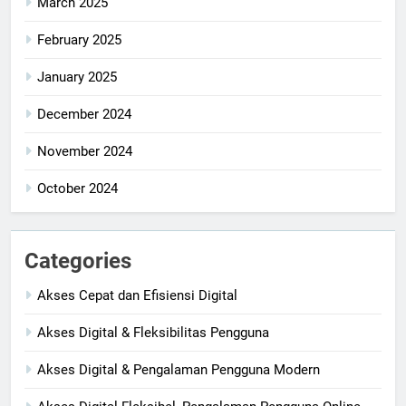
March 2025
February 2025
January 2025
December 2024
November 2024
October 2024
Categories
Akses Cepat dan Efisiensi Digital
Akses Digital & Fleksibilitas Pengguna
Akses Digital & Pengalaman Pengguna Modern