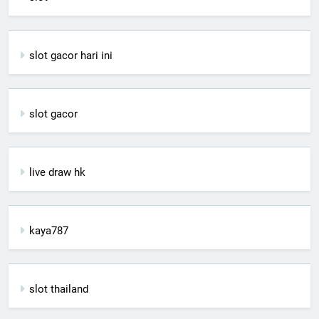
slot gacor hari ini
slot gacor
live draw hk
kaya787
slot thailand