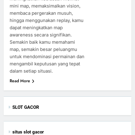
mini map, memaksimalkan vision,
membaca pergerakan musuh,
hingga menggunakan replay, kamu
dapat meningkatkan map
awareness secara signifikan.
Semakin baik kamu memahami
map, semakin besar peluangmu
untuk mendominasi permainan dan
mengambil keputusan yang tepat
dalam setiap situasi.
Read More
SLOT GACOR
situs slot gacor