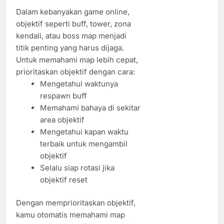
Dalam kebanyakan game online,
objektif seperti buff, tower, zona
kendali, atau boss map menjadi
titik penting yang harus dijaga.
Untuk memahami map lebih cepat,
prioritaskan objektif dengan cara:
Mengetahui waktunya
respawn buff
Memahami bahaya di sekitar
area objektif
Mengetahui kapan waktu
terbaik untuk mengambil
objektif
Selalu siap rotasi jika
objektif reset
Dengan memprioritaskan objektif,
kamu otomatis memahami map