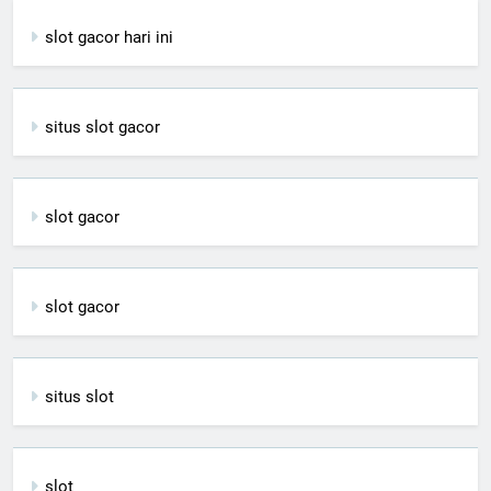
slot gacor hari ini
situs slot gacor
slot gacor
slot gacor
situs slot
slot