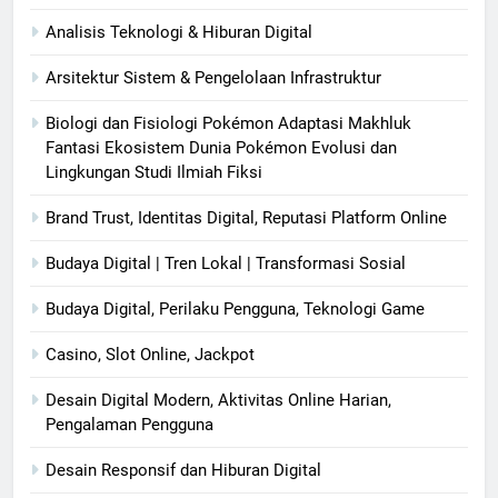
Analisis Teknologi & Hiburan Digital
Arsitektur Sistem & Pengelolaan Infrastruktur
Biologi dan Fisiologi Pokémon Adaptasi Makhluk
Fantasi Ekosistem Dunia Pokémon Evolusi dan
Lingkungan Studi Ilmiah Fiksi
Brand Trust, Identitas Digital, Reputasi Platform Online
Budaya Digital | Tren Lokal | Transformasi Sosial
Budaya Digital, Perilaku Pengguna, Teknologi Game
Casino, Slot Online, Jackpot
Desain Digital Modern, Aktivitas Online Harian,
Pengalaman Pengguna
Desain Responsif dan Hiburan Digital