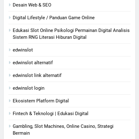
Desain Web & SEO
Digital Lifestyle / Panduan Game Online
Edukasi Slot Online Psikologi Permainan Digital Analisis
Sistem RNG Literasi Hiburan Digital
edwinslot
edwinslot alternatif
edwinslot link alternatif
edwinslot login
Ekosistem Platform Digital
Fintech & Teknologi | Edukasi Digital
Gambling, Slot Machines, Online Casino, Strategi
Bermain