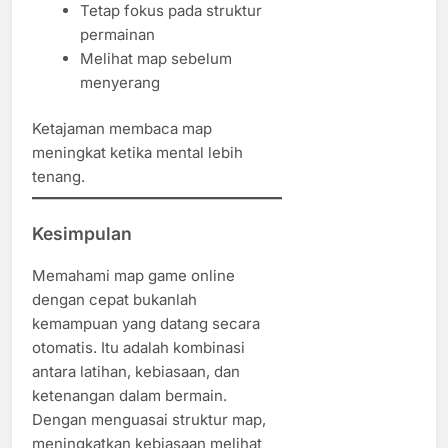
Tetap fokus pada struktur
permainan
Melihat map sebelum
menyerang
Ketajaman membaca map
meningkat ketika mental lebih
tenang.
Kesimpulan
Memahami map game online
dengan cepat bukanlah
kemampuan yang datang secara
otomatis. Itu adalah kombinasi
antara latihan, kebiasaan, dan
ketenangan dalam bermain.
Dengan menguasai struktur map,
meningkatkan kebiasaan melihat