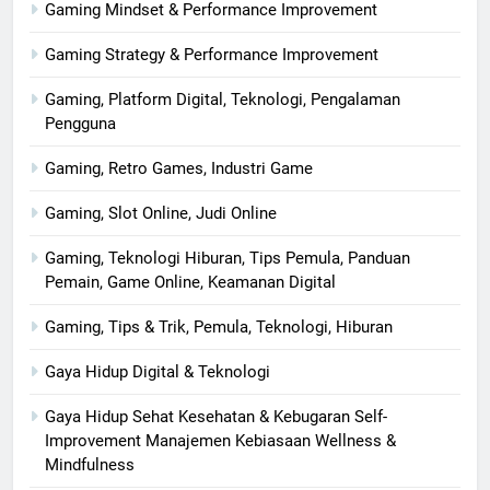
Gaming Mindset & Performance Improvement
Gaming Strategy & Performance Improvement
Gaming, Platform Digital, Teknologi, Pengalaman
Pengguna
Gaming, Retro Games, Industri Game
Gaming, Slot Online, Judi Online
Gaming, Teknologi Hiburan, Tips Pemula, Panduan
Pemain, Game Online, Keamanan Digital
Gaming, Tips & Trik, Pemula, Teknologi, Hiburan
Gaya Hidup Digital & Teknologi
Gaya Hidup Sehat Kesehatan & Kebugaran Self-
Improvement Manajemen Kebiasaan Wellness &
Mindfulness