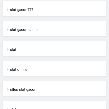
slot gacor 777
slot gacor hari ini
slot
slot online
situs slot gacor