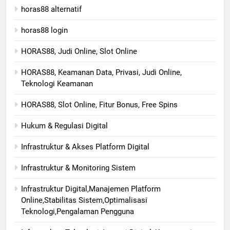
horas88 alternatif
horas88 login
HORAS88, Judi Online, Slot Online
HORAS88, Keamanan Data, Privasi, Judi Online,
Teknologi Keamanan
HORAS88, Slot Online, Fitur Bonus, Free Spins
Hukum & Regulasi Digital
Infrastruktur & Akses Platform Digital
Infrastruktur & Monitoring Sistem
Infrastruktur Digital,Manajemen Platform
Online,Stabilitas Sistem,Optimalisasi
Teknologi,Pengalaman Pengguna