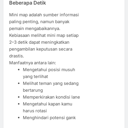
Beberapa Detik
Mini map adalah sumber informasi
paling penting, namun banyak
pemain mengabaikannya.
Kebiasaan melihat mini map setiap
2–3 detik dapat meningkatkan
pengambilan keputusan secara
drastis.
Manfaatnya antara lain:
Mengetahui posisi musuh
yang terlihat
Melihat teman yang sedang
bertarung
Memperkirakan kondisi lane
Mengetahui kapan kamu
harus rotasi
Menghindari potensi gank