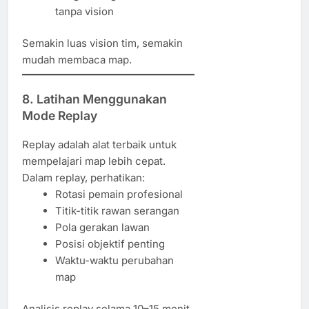
tanpa vision
Semakin luas vision tim, semakin
mudah membaca map.
8. Latihan Menggunakan
Mode Replay
Replay adalah alat terbaik untuk
mempelajari map lebih cepat.
Dalam replay, perhatikan:
Rotasi pemain profesional
Titik-titik rawan serangan
Pola gerakan lawan
Posisi objektif penting
Waktu-waktu perubahan
map
Analisis replay selama 10–15 menit