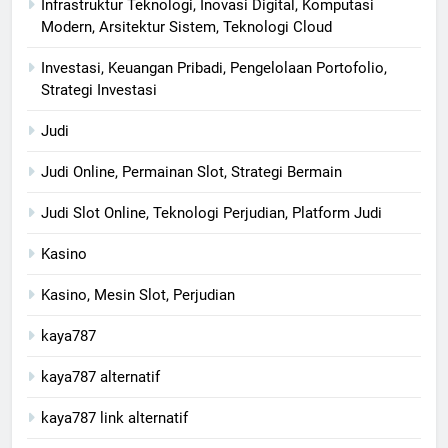
Infrastruktur Teknologi, Inovasi Digital, Komputasi
Modern, Arsitektur Sistem, Teknologi Cloud
Investasi, Keuangan Pribadi, Pengelolaan Portofolio,
Strategi Investasi
Judi
Judi Online, Permainan Slot, Strategi Bermain
Judi Slot Online, Teknologi Perjudian, Platform Judi
Kasino
Kasino, Mesin Slot, Perjudian
kaya787
kaya787 alternatif
kaya787 link alternatif