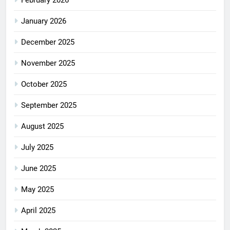
January 2026
December 2025
November 2025
October 2025
September 2025
August 2025
July 2025
June 2025
May 2025
April 2025