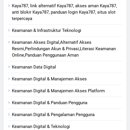
Kaya787, link alternatif Kaya787, akses aman Kaya787,
anti blokir Kaya787, panduan login Kaya787, situs slot
terpercaya
Keamanan & Infrastruktur Teknologi
Keamanan Akses Digital,Alternatif Akses
Resmi,Perlindungan Akun & Privasi,Literasi Keamanan
Online,Panduan Penggunaan Aman
Keamanan Data Digital
Keamanan Digital & Manajemen Akses
Keamanan Digital & Manajemen Akses Platform
Keamanan Digital & Panduan Pengguna
Keamanan Digital & Pengalaman Pengguna
Keamanan Digital & Teknologi