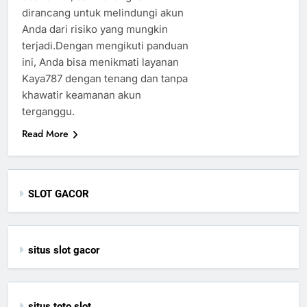
dirancang untuk melindungi akun
Anda dari risiko yang mungkin
terjadi.Dengan mengikuti panduan
ini, Anda bisa menikmati layanan
Kaya787 dengan tenang dan tanpa
khawatir keamanan akun
terganggu.
Read More
SLOT GACOR
situs slot gacor
situs toto slot