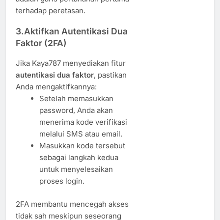
terhadap peretasan.
3.Aktifkan Autentikasi Dua
Faktor (2FA)
Jika Kaya787 menyediakan fitur
autentikasi dua faktor
, pastikan
Anda mengaktifkannya:
Setelah memasukkan
password, Anda akan
menerima kode verifikasi
melalui SMS atau email.
Masukkan kode tersebut
sebagai langkah kedua
untuk menyelesaikan
proses login.
2FA membantu mencegah akses
tidak sah meskipun seseorang