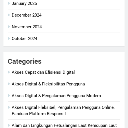
January 2025
December 2024
November 2024
October 2024
Categories
Akses Cepat dan Efisiensi Digital
Akses Digital & Fleksibilitas Pengguna
Akses Digital & Pengalaman Pengguna Modern
Akses Digital Fleksibel, Pengalaman Pengguna Online,
Panduan Platform Responsif
Alam dan Lingkungan Petualangan Laut Kehidupan Laut