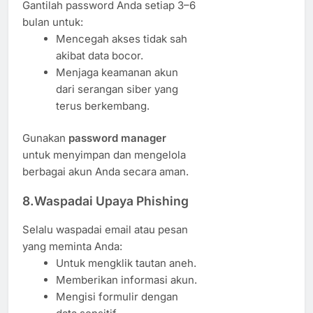
Gantilah password Anda setiap 3–6
bulan untuk:
Mencegah akses tidak sah
akibat data bocor.
Menjaga keamanan akun
dari serangan siber yang
terus berkembang.
Gunakan
password manager
untuk menyimpan dan mengelola
berbagai akun Anda secara aman.
8.Waspadai Upaya Phishing
Selalu waspadai email atau pesan
yang meminta Anda:
Untuk mengklik tautan aneh.
Memberikan informasi akun.
Mengisi formulir dengan