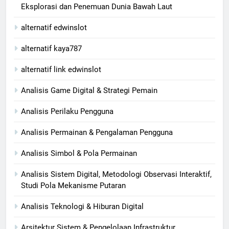
Eksplorasi dan Penemuan Dunia Bawah Laut
alternatif edwinslot
alternatif kaya787
alternatif link edwinslot
Analisis Game Digital & Strategi Pemain
Analisis Perilaku Pengguna
Analisis Permainan & Pengalaman Pengguna
Analisis Simbol & Pola Permainan
Analisis Sistem Digital, Metodologi Observasi Interaktif,
Studi Pola Mekanisme Putaran
Analisis Teknologi & Hiburan Digital
Arsitektur Sistem & Pengelolaan Infrastruktur