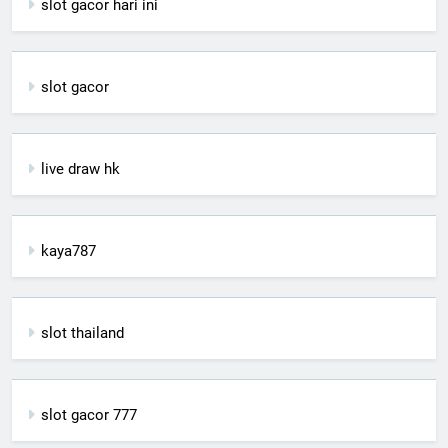
slot gacor hari ini
slot gacor
live draw hk
kaya787
slot thailand
slot gacor 777