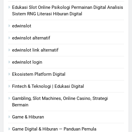
Edukasi Slot Online Psikologi Permainan Digital Analisis
Sistem RNG Literasi Hiburan Digital
edwinslot
edwinslot alternatif
edwinslot link alternatif
edwinslot login
Ekosistem Platform Digital
Fintech & Teknologi | Edukasi Digital
Gambling, Slot Machines, Online Casino, Strategi
Bermain
Game & Hiburan
Game Digital & Hiburan — Panduan Pemula