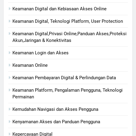
Keamanan Digital dan Kebiasaan Akses Online
Keamanan Digital, Teknologi Platform, User Protection
Keamanan Digital,Privasi Online,Panduan Akses,Proteksi
Akun,Jaringan & Konektivitas
Keamanan Login dan Akses
Keamanan Online
Keamanan Pembayaran Digital & Perlindungan Data
Keamanan Platform, Pengalaman Pengguna, Teknologi
Permainan
Kemudahan Navigasi dan Akses Pengguna
Kenyamanan Akses dan Panduan Pengguna
Kepercayaan Digital