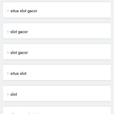
situs slot gacor
slot gacor
slot gacor
situs slot
slot