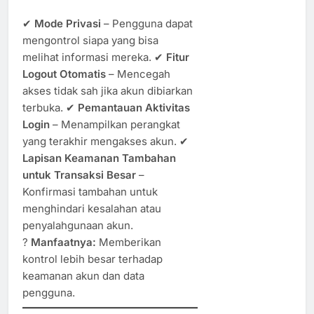
✔
Mode Privasi
– Pengguna dapat
mengontrol siapa yang bisa
melihat informasi mereka. ✔
Fitur
Logout Otomatis
– Mencegah
akses tidak sah jika akun dibiarkan
terbuka. ✔
Pemantauan Aktivitas
Login
– Menampilkan perangkat
yang terakhir mengakses akun. ✔
Lapisan Keamanan Tambahan
untuk Transaksi Besar
–
Konfirmasi tambahan untuk
menghindari kesalahan atau
penyalahgunaan akun.
?
Manfaatnya:
Memberikan
kontrol lebih besar terhadap
keamanan akun dan data
pengguna.