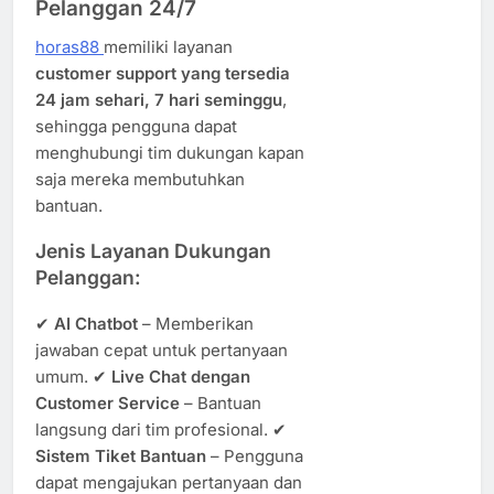
Pelanggan 24/7
horas88
memiliki layanan
customer support yang tersedia
24 jam sehari, 7 hari seminggu
,
sehingga pengguna dapat
menghubungi tim dukungan kapan
saja mereka membutuhkan
bantuan.
Jenis Layanan Dukungan
Pelanggan:
✔
AI Chatbot
– Memberikan
jawaban cepat untuk pertanyaan
umum. ✔
Live Chat dengan
Customer Service
– Bantuan
langsung dari tim profesional. ✔
Sistem Tiket Bantuan
– Pengguna
dapat mengajukan pertanyaan dan