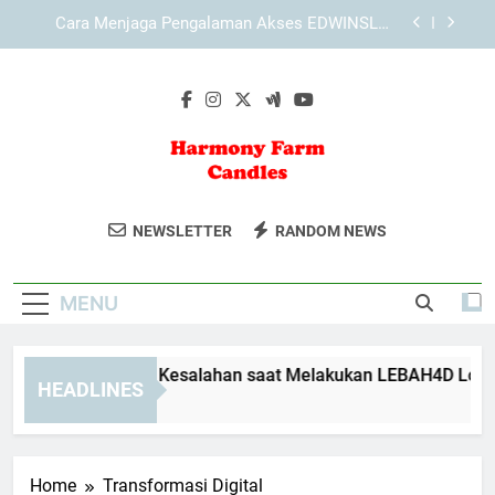
Skip
Cara Menjaga Pengalaman Akses LEBAH4D
to
Tetap Nyaman dan Terarah
content
Cara Menjaga Pengalaman Akses KAYA787 Tetap
Nyaman dan Terarah
Tips Menghindari Kesalahan saat Melakukan
LEBAH4D Login
Cara Menjaga Pengalaman Akses EDWINSLOT
Tetap Nyaman
Harmony Farm
Nikmati Lilin Aromaterapi Alami Dari
Cara Menjaga Pengalaman Akses LEBAH4D
NEWSLETTER
RANDOM NEWS
Tetap Nyaman dan Terarah
Candles
Harmony Farm Candles. Menciptakan
Cara Menjaga Pengalaman Akses KAYA787 Tetap
Suasana Yang Tenang Dan Nyaman Di
Nyaman dan Terarah
MENU
Rumah.
ps Menghindari Kesalahan saat Melakukan LEBAH4D Login
HEADLINES
Weeks Ago
Home
Transformasi Digital