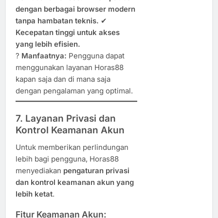
dengan berbagai browser modern
tanpa hambatan teknis.
✔
Kecepatan tinggi untuk akses
yang lebih efisien.
?
Manfaatnya:
Pengguna dapat
menggunakan layanan Horas88
kapan saja dan di mana saja
dengan pengalaman yang optimal.
7. Layanan Privasi dan
Kontrol Keamanan Akun
Untuk memberikan perlindungan
lebih bagi pengguna, Horas88
menyediakan
pengaturan privasi
dan kontrol keamanan akun yang
lebih ketat
.
Fitur Keamanan Akun: