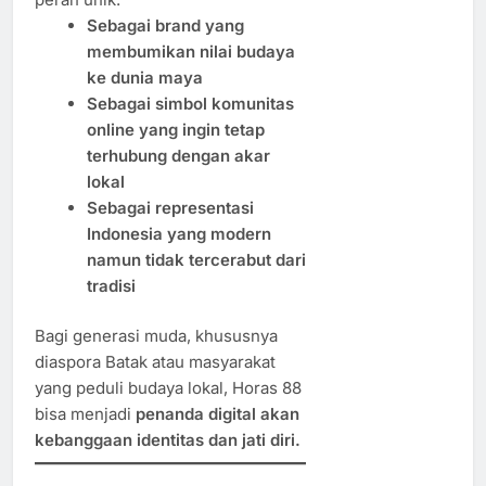
Sebagai brand yang
membumikan nilai budaya
ke dunia maya
Sebagai simbol komunitas
online yang ingin tetap
terhubung dengan akar
lokal
Sebagai representasi
Indonesia yang modern
namun tidak tercerabut dari
tradisi
Bagi generasi muda, khususnya
diaspora Batak atau masyarakat
yang peduli budaya lokal, Horas 88
bisa menjadi
penanda digital akan
kebanggaan identitas dan jati diri.