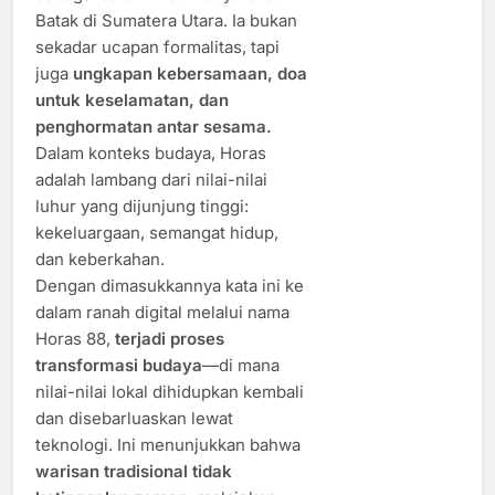
Batak di Sumatera Utara. Ia bukan
sekadar ucapan formalitas, tapi
juga
ungkapan kebersamaan, doa
untuk keselamatan, dan
penghormatan antar sesama.
Dalam konteks budaya, Horas
adalah lambang dari nilai-nilai
luhur yang dijunjung tinggi:
kekeluargaan, semangat hidup,
dan keberkahan.
Dengan dimasukkannya kata ini ke
dalam ranah digital melalui nama
Horas 88,
terjadi proses
transformasi budaya
—di mana
nilai-nilai lokal dihidupkan kembali
dan disebarluaskan lewat
teknologi. Ini menunjukkan bahwa
warisan tradisional tidak