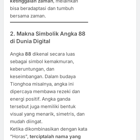
ketinggalan zaman
, melainkan
bisa beradaptasi dan tumbuh
bersama zaman.
2. Makna Simbolik Angka 88
di Dunia Digital
Angka
88
dikenal secara luas
sebagai simbol kemakmuran,
keberuntungan, dan
keseimbangan. Dalam budaya
Tionghoa misalnya, angka ini
dipercaya membawa rezeki dan
energi positif. Angka ganda
tersebut juga memiliki bentuk
visual yang menarik, simetris, dan
mudah diingat.
Ketika dikombinasikan dengan kata
“Horas”,
terciptalah nama yang