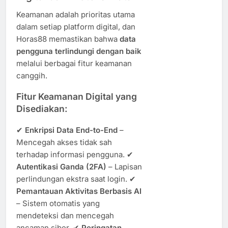
Keamanan adalah prioritas utama
dalam setiap platform digital, dan
Horas88 memastikan bahwa
data
pengguna terlindungi dengan baik
melalui berbagai fitur keamanan
canggih.
Fitur Keamanan Digital yang
Disediakan:
✔
Enkripsi Data End-to-End
–
Mencegah akses tidak sah
terhadap informasi pengguna. ✔
Autentikasi Ganda (2FA)
– Lapisan
perlindungan ekstra saat login. ✔
Pemantauan Aktivitas Berbasis AI
– Sistem otomatis yang
mendeteksi dan mencegah
ancaman siber. ✔
Peringatan