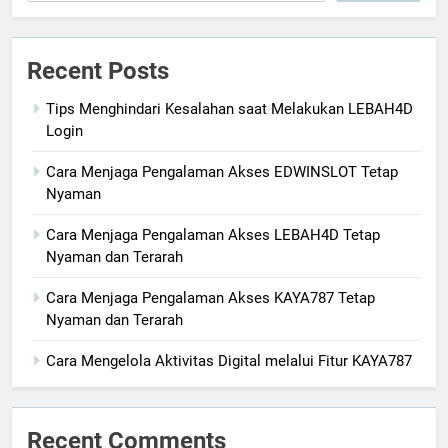
Recent Posts
Tips Menghindari Kesalahan saat Melakukan LEBAH4D
Login
Cara Menjaga Pengalaman Akses EDWINSLOT Tetap
Nyaman
Cara Menjaga Pengalaman Akses LEBAH4D Tetap
Nyaman dan Terarah
Cara Menjaga Pengalaman Akses KAYA787 Tetap
Nyaman dan Terarah
Cara Mengelola Aktivitas Digital melalui Fitur KAYA787
Recent Comments