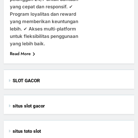
yang cepat dan responsif.
✔
Program loyalitas dan reward
yang memberikan keuntungan
lebih.
✔
Akses multi-platform
untuk fleksibilitas penggunaan
yang lebih baik.
Read More
SLOT GACOR
situs slot gacor
situs toto slot