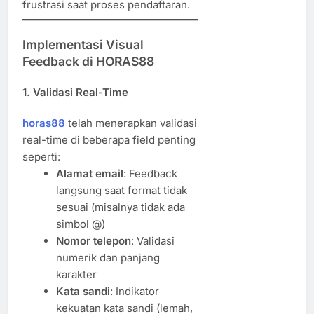
frustrasi saat proses pendaftaran.
Implementasi Visual
Feedback di HORAS88
1.
Validasi Real-Time
horas88
telah menerapkan validasi
real-time di beberapa field penting
seperti:
Alamat email
: Feedback
langsung saat format tidak
sesuai (misalnya tidak ada
simbol @)
Nomor telepon
: Validasi
numerik dan panjang
karakter
Kata sandi
: Indikator
kekuatan kata sandi (lemah,