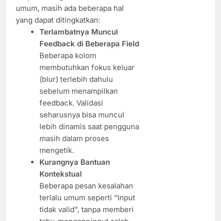
umum, masih ada beberapa hal
yang dapat ditingkatkan:
Terlambatnya Muncul
Feedback di Beberapa Field
Beberapa kolom
membutuhkan fokus keluar
(blur) terlebih dahulu
sebelum menampilkan
feedback. Validasi
seharusnya bisa muncul
lebih dinamis saat pengguna
masih dalam proses
mengetik.
Kurangnya Bantuan
Kontekstual
Beberapa pesan kesalahan
terlalu umum seperti “Input
tidak valid”, tanpa memberi