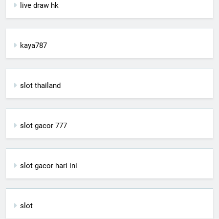
live draw hk
kaya787
slot thailand
slot gacor 777
slot gacor hari ini
slot