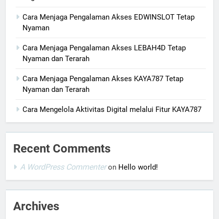
Cara Menjaga Pengalaman Akses EDWINSLOT Tetap
Nyaman
Cara Menjaga Pengalaman Akses LEBAH4D Tetap
Nyaman dan Terarah
Cara Menjaga Pengalaman Akses KAYA787 Tetap
Nyaman dan Terarah
Cara Mengelola Aktivitas Digital melalui Fitur KAYA787
Recent Comments
A WordPress Commenter
on
Hello world!
Archives