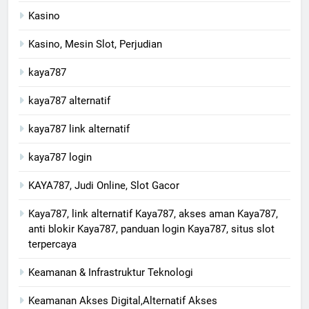
Kasino
Kasino, Mesin Slot, Perjudian
kaya787
kaya787 alternatif
kaya787 link alternatif
kaya787 login
KAYA787, Judi Online, Slot Gacor
Kaya787, link alternatif Kaya787, akses aman Kaya787,
anti blokir Kaya787, panduan login Kaya787, situs slot
terpercaya
Keamanan & Infrastruktur Teknologi
Keamanan Akses Digital,Alternatif Akses