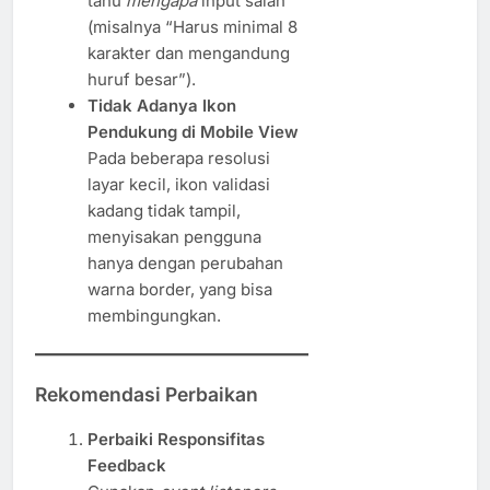
tahu
mengapa
input salah
(misalnya “Harus minimal 8
karakter dan mengandung
huruf besar”).
Tidak Adanya Ikon
Pendukung di Mobile View
Pada beberapa resolusi
layar kecil, ikon validasi
kadang tidak tampil,
menyisakan pengguna
hanya dengan perubahan
warna border, yang bisa
membingungkan.
Rekomendasi Perbaikan
Perbaiki Responsifitas
Feedback