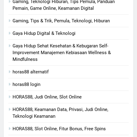
Gaming, Teknologi Hiburan, Tips Pemula, Panduan
Pemain, Game Online, Keamanan Digital
Gaming, Tips & Trik, Pemula, Teknologi, Hiburan
Gaya Hidup Digital & Teknologi
Gaya Hidup Sehat Kesehatan & Kebugaran Self-
Improvement Manajemen Kebiasaan Wellness &
Mindfulness
horas88 alternatif
horas88 login
HORAS88, Judi Online, Slot Online
HORAS88, Keamanan Data, Privasi, Judi Online,
Teknologi Keamanan
HORAS88, Slot Online, Fitur Bonus, Free Spins