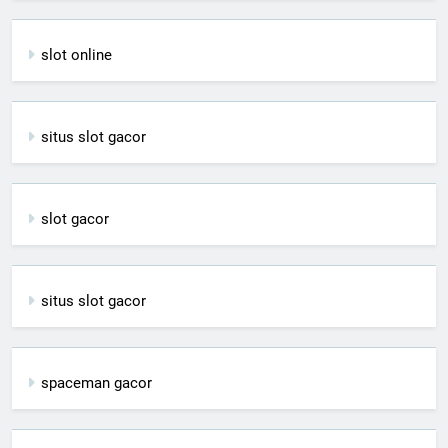
slot online
situs slot gacor
slot gacor
situs slot gacor
spaceman gacor