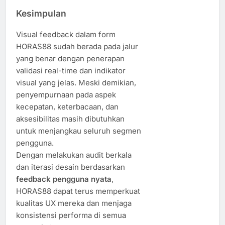
Kesimpulan
Visual feedback dalam form
HORAS88 sudah berada pada jalur
yang benar dengan penerapan
validasi real-time dan indikator
visual yang jelas. Meski demikian,
penyempurnaan pada aspek
kecepatan, keterbacaan, dan
aksesibilitas masih dibutuhkan
untuk menjangkau seluruh segmen
pengguna.
Dengan melakukan audit berkala
dan iterasi desain berdasarkan
feedback pengguna nyata
,
HORAS88 dapat terus memperkuat
kualitas UX mereka dan menjaga
konsistensi performa di semua