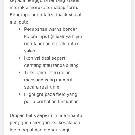
kepada pengguna tentang status
interaksi mereka terhadap form.
Beberapa bentuk feedback visual
meliputi:
Perubahan warna border
kolom input (misalnya hijau
untuk benar, merah untuk
salah)
Ikon validasi seperti
centang atau tanda silang
Teks bantu atau error
message yang muncul
secara real-time
Highlight pada field yang
perlu perhatian tambahan
Umpan balik seperti ini membantu
pengguna mengoreksi kesalahan
lebih cepat dan mengurangi