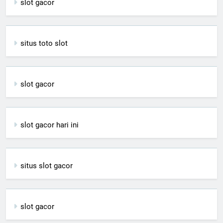
slot gacor
situs toto slot
slot gacor
slot gacor hari ini
situs slot gacor
slot gacor