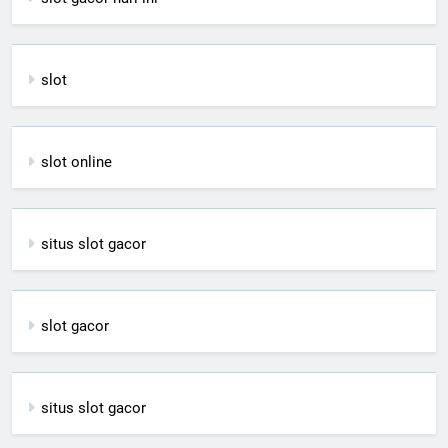
slot
slot online
situs slot gacor
slot gacor
situs slot gacor