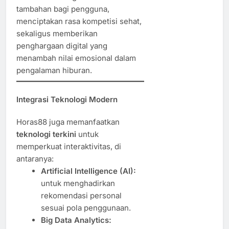
tambahan bagi pengguna,
menciptakan rasa kompetisi sehat,
sekaligus memberikan
penghargaan digital yang
menambah nilai emosional dalam
pengalaman hiburan.
Integrasi Teknologi Modern
Horas88 juga memanfaatkan
teknologi terkini
untuk
memperkuat interaktivitas, di
antaranya:
Artificial Intelligence (AI):
untuk menghadirkan
rekomendasi personal
sesuai pola penggunaan.
Big Data Analytics: