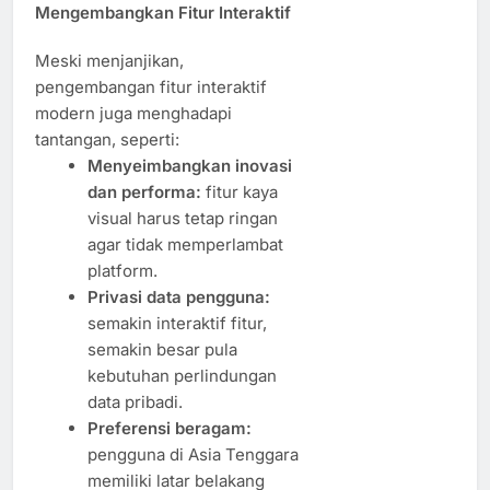
Mengembangkan Fitur Interaktif
Meski menjanjikan,
pengembangan fitur interaktif
modern juga menghadapi
tantangan, seperti:
Menyeimbangkan inovasi
dan performa:
fitur kaya
visual harus tetap ringan
agar tidak memperlambat
platform.
Privasi data pengguna:
semakin interaktif fitur,
semakin besar pula
kebutuhan perlindungan
data pribadi.
Preferensi beragam:
pengguna di Asia Tenggara
memiliki latar belakang