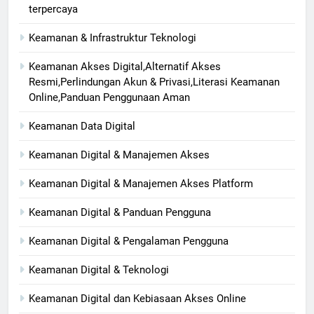
terpercaya
Keamanan & Infrastruktur Teknologi
Keamanan Akses Digital,Alternatif Akses
Resmi,Perlindungan Akun & Privasi,Literasi Keamanan
Online,Panduan Penggunaan Aman
Keamanan Data Digital
Keamanan Digital & Manajemen Akses
Keamanan Digital & Manajemen Akses Platform
Keamanan Digital & Panduan Pengguna
Keamanan Digital & Pengalaman Pengguna
Keamanan Digital & Teknologi
Keamanan Digital dan Kebiasaan Akses Online