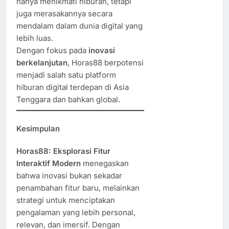
hanya menikmati hiburan, tetapi
juga merasakannya secara
mendalam dalam dunia digital yang
lebih luas.
Dengan fokus pada
inovasi
berkelanjutan
, Horas88 berpotensi
menjadi salah satu platform
hiburan digital terdepan di Asia
Tenggara dan bahkan global.
Kesimpulan
Horas88: Eksplorasi Fitur
Interaktif Modern
menegaskan
bahwa inovasi bukan sekadar
penambahan fitur baru, melainkan
strategi untuk menciptakan
pengalaman yang lebih personal,
relevan, dan imersif. Dengan