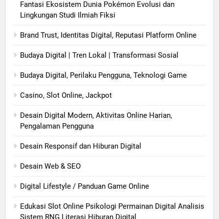
Fantasi Ekosistem Dunia Pokémon Evolusi dan
Lingkungan Studi Ilmiah Fiksi
Brand Trust, Identitas Digital, Reputasi Platform Online
Budaya Digital | Tren Lokal | Transformasi Sosial
Budaya Digital, Perilaku Pengguna, Teknologi Game
Casino, Slot Online, Jackpot
Desain Digital Modern, Aktivitas Online Harian,
Pengalaman Pengguna
Desain Responsif dan Hiburan Digital
Desain Web & SEO
Digital Lifestyle / Panduan Game Online
Edukasi Slot Online Psikologi Permainan Digital Analisis
Sistem RNG Literasi Hiburan Digital