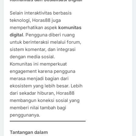
Selain interaktivitas berbasis
teknologi, Horas88 juga
memperhatikan aspek
komunitas
digital
. Pengguna diberi ruang
untuk berinteraksi melalui forum,
sistem komentar, dan integrasi
dengan media sosial.
Komunitas ini memperkuat
engagement karena pengguna
merasa menjadi bagian dari
ekosistem yang lebih besar. Lebih
dari sekadar hiburan, Horas88
membangun koneksi sosial yang
memberi nilai tambah bagi
penggunanya.
Tantangan dalam