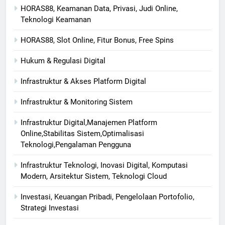
HORAS88, Keamanan Data, Privasi, Judi Online,
Teknologi Keamanan
HORAS88, Slot Online, Fitur Bonus, Free Spins
Hukum & Regulasi Digital
Infrastruktur & Akses Platform Digital
Infrastruktur & Monitoring Sistem
Infrastruktur Digital,Manajemen Platform
Online,Stabilitas Sistem,Optimalisasi
Teknologi,Pengalaman Pengguna
Infrastruktur Teknologi, Inovasi Digital, Komputasi
Modern, Arsitektur Sistem, Teknologi Cloud
Investasi, Keuangan Pribadi, Pengelolaan Portofolio,
Strategi Investasi