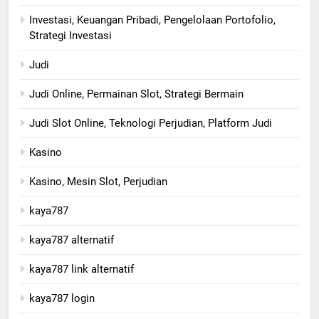
Investasi, Keuangan Pribadi, Pengelolaan Portofolio,
Strategi Investasi
Judi
Judi Online, Permainan Slot, Strategi Bermain
Judi Slot Online, Teknologi Perjudian, Platform Judi
Kasino
Kasino, Mesin Slot, Perjudian
kaya787
kaya787 alternatif
kaya787 link alternatif
kaya787 login