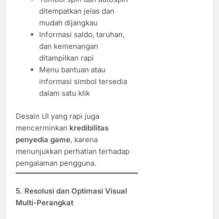
ditempatkan jelas dan
mudah dijangkau
Informasi saldo, taruhan,
dan kemenangan
ditampilkan rapi
Menu bantuan atau
informasi simbol tersedia
dalam satu klik
Desain UI yang rapi juga
mencerminkan
kredibilitas
penyedia game
, karena
menunjukkan perhatian terhadap
pengalaman pengguna.
5.
Resolusi dan Optimasi Visual
Multi-Perangkat