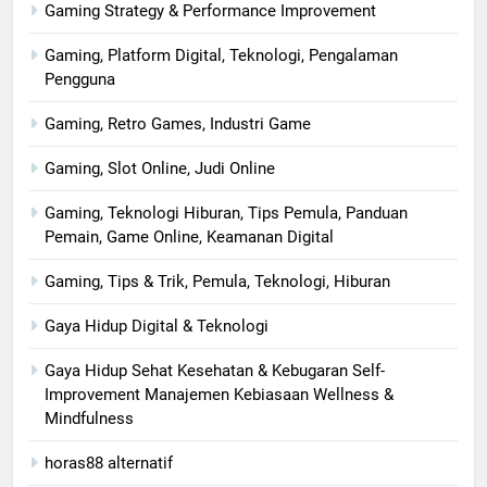
Gaming Strategy & Performance Improvement
Gaming, Platform Digital, Teknologi, Pengalaman
Pengguna
Gaming, Retro Games, Industri Game
Gaming, Slot Online, Judi Online
Gaming, Teknologi Hiburan, Tips Pemula, Panduan
Pemain, Game Online, Keamanan Digital
Gaming, Tips & Trik, Pemula, Teknologi, Hiburan
Gaya Hidup Digital & Teknologi
Gaya Hidup Sehat Kesehatan & Kebugaran Self-
Improvement Manajemen Kebiasaan Wellness &
Mindfulness
horas88 alternatif