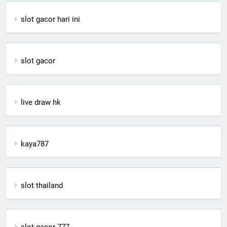
slot gacor hari ini
slot gacor
live draw hk
kaya787
slot thailand
slot gacor 777