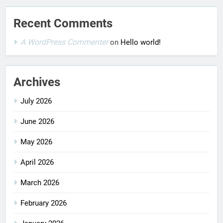
Recent Comments
A WordPress Commenter
on
Hello world!
Archives
July 2026
June 2026
May 2026
April 2026
March 2026
February 2026