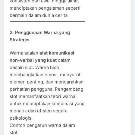
konsisten dari awal hingga akhir,
menciptakan pengalaman seperti
bermain dalam dunia cerita.
2.
Penggunaan Warna yang
Strategis
Warna adalah
alat komunikasi
non-verbal yang kuat
dalam
desain slot. Warna bisa
membangkitkan emosi, menyoroti
elemen penting, dan mengarahkan
perhatian pengguna. Pengembang
slot memanfaatkan teori warna
untuk menciptakan kombinasi yang
menarik dan efisien secara
psikologis.
Contoh pengaruh warna dalam
slot: