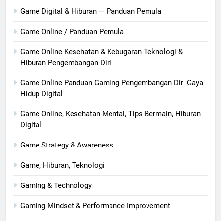
Game Digital & Hiburan — Panduan Pemula
Game Online / Panduan Pemula
Game Online Kesehatan & Kebugaran Teknologi &
Hiburan Pengembangan Diri
Game Online Panduan Gaming Pengembangan Diri Gaya
Hidup Digital
Game Online, Kesehatan Mental, Tips Bermain, Hiburan
Digital
Game Strategy & Awareness
Game, Hiburan, Teknologi
Gaming & Technology
Gaming Mindset & Performance Improvement