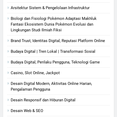
Arsitektur Sistem & Pengelolaan Infrastruktur
Biologi dan Fisiologi Pokémon Adaptasi Makhluk
Fantasi Ekosistem Dunia Pokémon Evolusi dan
Lingkungan Studi Ilmiah Fiksi
Brand Trust, Identitas Digital, Reputasi Platform Online
Budaya Digital | Tren Lokal | Transformasi Sosial
Budaya Digital, Perilaku Pengguna, Teknologi Game
Casino, Slot Online, Jackpot
Desain Digital Modern, Aktivitas Online Harian,
Pengalaman Pengguna
Desain Responsif dan Hiburan Digital
Desain Web & SEO