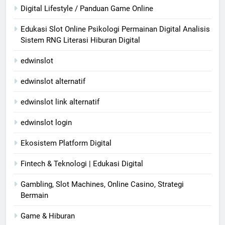
Digital Lifestyle / Panduan Game Online
Edukasi Slot Online Psikologi Permainan Digital Analisis
Sistem RNG Literasi Hiburan Digital
edwinslot
edwinslot alternatif
edwinslot link alternatif
edwinslot login
Ekosistem Platform Digital
Fintech & Teknologi | Edukasi Digital
Gambling, Slot Machines, Online Casino, Strategi
Bermain
Game & Hiburan