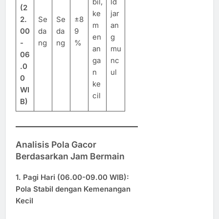
bil,
ld
(2
ke
jar
2.
Se
Se
±8
m
an
00
da
da
9
en
g
-
ng
ng
%
an
mu
06
ga
nc
.0
n
ul
0
ke
WI
cil
B)
Analisis Pola Gacor
Berdasarkan Jam Bermain
1. Pagi Hari (06.00-09.00 WIB):
Pola Stabil dengan Kemenangan
Kecil