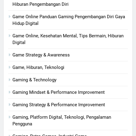
Hiburan Pengembangan Diri
Game Online Panduan Gaming Pengembangan Diri Gaya
Hidup Digital
Game Online, Kesehatan Mental, Tips Bermain, Hiburan
Digital
Game Strategy & Awareness
Game, Hiburan, Teknologi
Gaming & Technology
Gaming Mindset & Performance Improvement
Gaming Strategy & Performance Improvement
Gaming, Platform Digital, Teknologi, Pengalaman
Pengguna