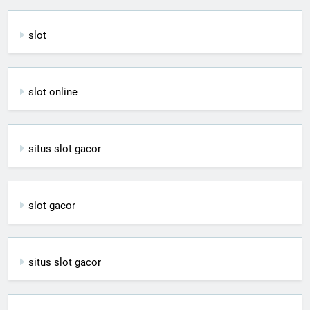
slot
slot online
situs slot gacor
slot gacor
situs slot gacor