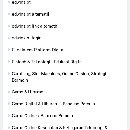
edwinslot
edwinslot alternatif
edwinslot link alternatif
edwinslot login
Ekosistem Platform Digital
Fintech & Teknologi | Edukasi Digital
Gambling, Slot Machines, Online Casino, Strategi
Bermain
Game & Hiburan
Game Digital & Hiburan — Panduan Pemula
Game Online / Panduan Pemula
Game Online Kesehatan & Kebugaran Teknologi &