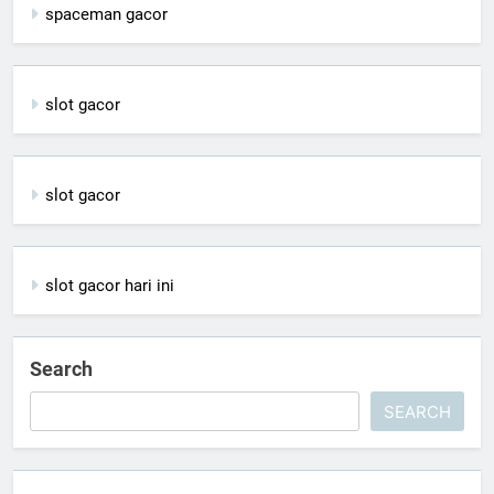
spaceman gacor
slot gacor
slot gacor
slot gacor hari ini
Search
SEARCH