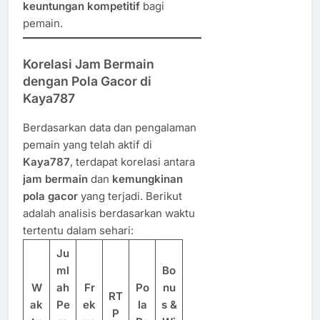
keuntungan kompetitif
bagi
pemain.
Korelasi Jam Bermain
dengan Pola Gacor di
Kaya787
Berdasarkan data dan pengalaman
pemain yang telah aktif di
Kaya787
, terdapat korelasi antara
jam bermain
dan
kemungkinan
pola gacor
yang terjadi. Berikut
adalah analisis berdasarkan waktu
tertentu dalam sehari:
Ju
ml
Bo
W
ah
Fr
Po
nu
RT
ak
Pe
ek
la
s &
P