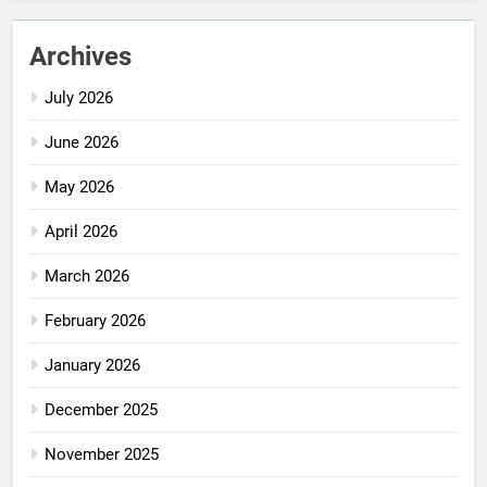
Archives
July 2026
June 2026
May 2026
April 2026
March 2026
February 2026
January 2026
December 2025
November 2025