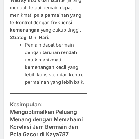
Wild symbols
dan
scatter
jarang
muncul, tetapi pemain dapat
menikmati
pola permainan yang
terkontrol
dengan
frekuensi
kemenangan
yang cukup tinggi.
Strategi Dini Hari:
Pemain dapat bermain
dengan
taruhan rendah
untuk menikmati
kemenangan kecil
yang
lebih konsisten dan
kontrol
permainan
yang lebih baik.
Kesimpulan:
Mengoptimalkan Peluang
Menang dengan Memahami
Korelasi Jam Bermain dan
Pola Gacor di Kaya787