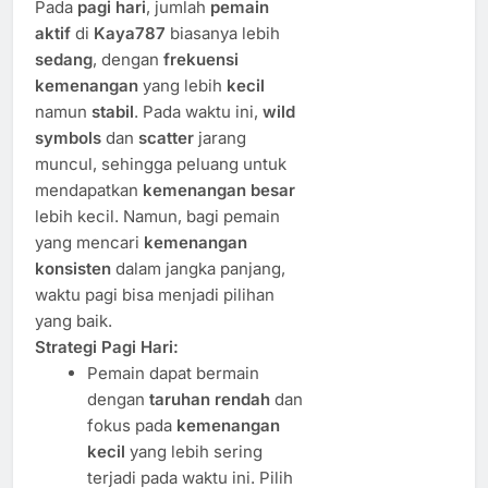
Pada
pagi hari
, jumlah
pemain
aktif
di
Kaya787
biasanya lebih
sedang
, dengan
frekuensi
kemenangan
yang lebih
kecil
namun
stabil
. Pada waktu ini,
wild
symbols
dan
scatter
jarang
muncul, sehingga peluang untuk
mendapatkan
kemenangan besar
lebih kecil. Namun, bagi pemain
yang mencari
kemenangan
konsisten
dalam jangka panjang,
waktu pagi bisa menjadi pilihan
yang baik.
Strategi Pagi Hari:
Pemain dapat bermain
dengan
taruhan rendah
dan
fokus pada
kemenangan
kecil
yang lebih sering
terjadi pada waktu ini. Pilih