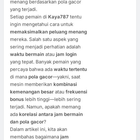
menang berdasarkan pola gacor
yang terjadi.
Setiap pemain di
Kaya787
tentu
ingin mengetahui cara untuk
memaksimalkan peluang menang
mereka. Salah satu aspek yang
sering menjadi perhatian adalah
waktu bermain
atau
jam login
yang tepat. Banyak pemain yang
percaya bahwa ada
waktu tertentu
di mana
pola gacor
—yakni, saat
mesin memberikan
kombinasi
kemenangan besar
atau
frekuensi
bonus
lebih tinggi—lebih sering
terjadi. Namun, apakah memang
ada
korelasi antara jam bermain
dan pola gacor
?
Dalam artikel ini, kita akan
membahas bagaimana
jam