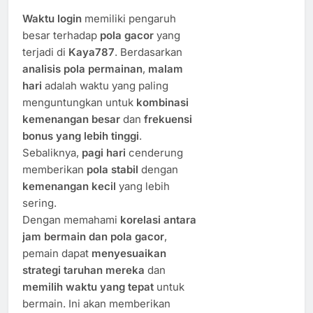
Waktu login
memiliki pengaruh
besar terhadap
pola gacor
yang
terjadi di
Kaya787
. Berdasarkan
analisis pola permainan
,
malam
hari
adalah waktu yang paling
menguntungkan untuk
kombinasi
kemenangan besar
dan
frekuensi
bonus yang lebih tinggi
.
Sebaliknya,
pagi hari
cenderung
memberikan
pola stabil
dengan
kemenangan kecil
yang lebih
sering.
Dengan memahami
korelasi antara
jam bermain dan pola gacor
,
pemain dapat
menyesuaikan
strategi taruhan mereka
dan
memilih waktu yang tepat
untuk
bermain. Ini akan memberikan