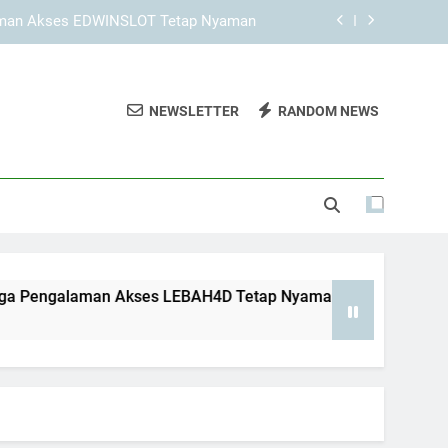
aman Akses EDWINSLOT Tetap Nyaman
s LEBAH4D Tetap Nyaman dan Terarah
s KAYA787 Tetap Nyaman dan Terarah
NEWSLETTER
RANDOM NEWS
alahan saat Melakukan LEBAH4D Login
akan Suasana Yang Tenang Dan Nyaman Di Rumah.
aman Akses EDWINSLOT Tetap Nyaman
s LEBAH4D Tetap Nyaman dan Terarah
s KAYA787 Tetap Nyaman dan Terarah
man Akses LEBAH4D Tetap Nyaman dan Terarah
Cara M
3 Weeks 