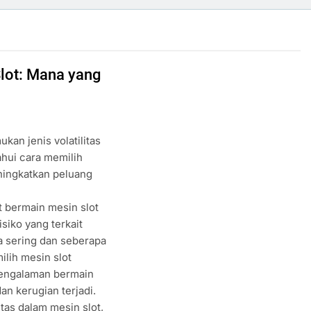
lot: Mana yang
kan jenis volatilitas
ahui cara memilih
eningkatkan peluang
t bermain mesin slot
isiko yang terkait
 sering dan seberapa
lih mesin slot
pengalaman bermain
n kerugian terjadi.
itas dalam mesin slot,