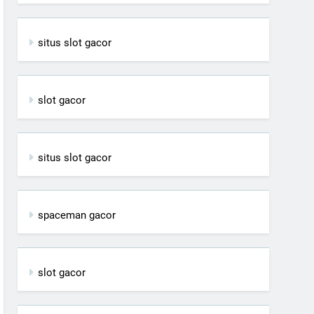
situs slot gacor
slot gacor
situs slot gacor
spaceman gacor
slot gacor