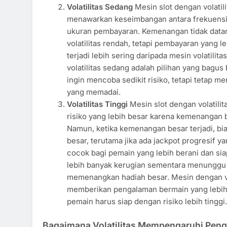
Volatilitas Sedang
Mesin slot dengan volatil
menawarkan keseimbangan antara frekuens
ukuran pembayaran. Kemenangan tidak data
volatilitas rendah, tetapi pembayaran yang l
terjadi lebih sering daripada mesin volatilit
volatilitas sedang adalah pilihan yang bagus
ingin mencoba sedikit risiko, tetapi tetap 
yang memadai.
Volatilitas Tinggi
Mesin slot dengan volatilita
risiko yang lebih besar karena kemenangan be
Namun, ketika kemenangan besar terjadi, bia
besar, terutama jika ada jackpot progresif yan
cocok bagi pemain yang lebih berani dan si
lebih banyak kerugian sementara menunggu
memenangkan hadiah besar. Mesin dengan vola
memberikan pengalaman bermain yang lebih
pemain harus siap dengan risiko lebih tinggi.
Bagaimana Volatilitas Mempengaruhi Pen