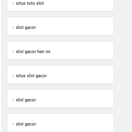
situs toto slot
slot gacor
slot gacor hari ini
situs slot gacor
slot gacor
slot gacor