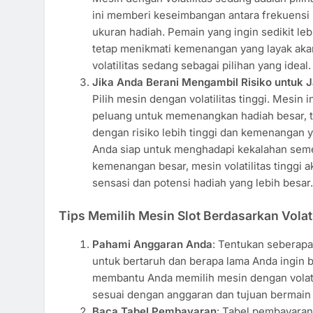
ini memberi keseimbangan antara frekuens
ukuran hadiah. Pemain yang ingin sedikit lebi
tetap menikmati kemenangan yang layak a
volatilitas sedang sebagai pilihan yang ideal.
Jika Anda Berani Mengambil Risiko untuk 
Pilih mesin dengan volatilitas tinggi. Mesin
peluang untuk memenangkan hadiah besar, te
dengan risiko lebih tinggi dan kemenangan ya
Anda siap untuk menghadapi kekalahan se
kemenangan besar, mesin volatilitas tinggi
sensasi dan potensi hadiah yang lebih besar.
Tips Memilih Mesin Slot Berdasarkan Volati
Pahami Anggaran Anda
: Tentukan seberapa
untuk bertaruh dan berapa lama Anda ingin b
membantu Anda memilih mesin dengan volatil
sesuai dengan anggaran dan tujuan bermain
Baca Tabel Pembayaran
: Tabel pembayaran