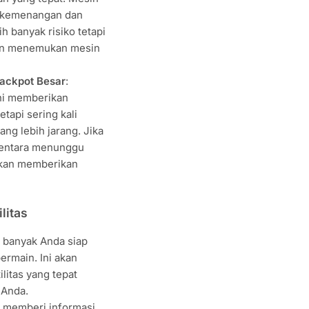
i kemenangan dan
h banyak risiko tetapi
kan menemukan mesin
Jackpot Besar
:
 ini memberikan
tapi sering kali
ng lebih jarang. Jika
mentara menunggu
 akan memberikan
litas
 banyak Anda siap
ermain. Ini akan
itas yang tepat
 Anda.
 memberi informasi