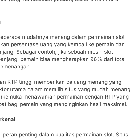
i
 seberapa mudahnya menang dalam permainan slot
kkan persentase uang yang kembali ke pemain dari
njang. Sebagai contoh, jika sebuah mesin slot
 panjang, pemain bisa mengharapkan 96% dari total
 kemenangan.
gan RTP tinggi memberikan peluang menang yang
 faktor utama dalam memilih situs yang mudah menang.
t terkemuka menawarkan permainan dengan RTP yang
epat bagi pemain yang menginginkan hasil maksimal.
rkenal
 peran penting dalam kualitas permainan slot. Situs