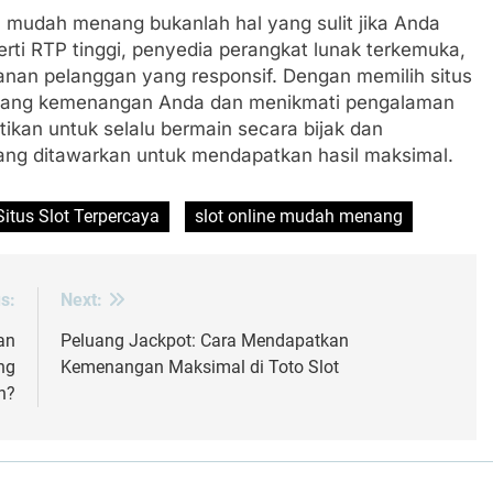
an mudah menang bukanlah hal yang sulit jika Anda
rti RTP tinggi, penyedia perangkat lunak terkemuka,
anan pelanggan yang responsif. Dengan memilih situs
luang kemenangan Anda dan menikmati pengalaman
kan untuk selalu bermain secara bijak dan
ang ditawarkan untuk mendapatkan hasil maksimal.
Situs Slot Terpercaya
slot online mudah menang
s:
Next:
an
Peluang Jackpot: Cara Mendapatkan
ng
Kemenangan Maksimal di Toto Slot
n?