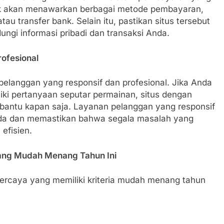
aik akan menawarkan berbagai metode pembayaran,
tau transfer bank. Selain itu, pastikan situs tersebut
ungi informasi pribadi dan transaksi Anda.
ofesional
 pelanggan yang responsif dan profesional. Jika Anda
ki pertanyaan seputar permainan, situs dengan
bantu kapan saja. Layanan pelanggan yang responsif
da dan memastikan bahwa segala masalah yang
efisien.
yang Mudah Menang Tahun Ini
rpercaya yang memiliki kriteria mudah menang tahun