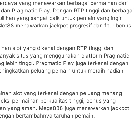
erpercaya yang menawarkan berbagai permainan dari
 dan Pragmatic Play. Dengan RTP tinggi dan berbagai
ilihan yang sangat baik untuk pemain yang ingin
Slot88 menawarkan jackpot progresif dan fitur bonus
nan slot yang dikenal dengan RTP tinggi dan
 Banyak situs yang menggunakan platform Pragmatic
lebih tinggi. Pragmatic Play juga terkenal dengan
meningkatkan peluang pemain untuk meraih hadiah
nan slot yang terkenal dengan peluang menang
leksi permainan berkualitas tinggi, bonus yang
an yang aman. Mega888 juga menawarkan jackpot
 dengan bertambahnya taruhan pemain.