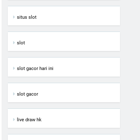
situs slot
slot
slot gacor hari ini
slot gacor
live draw hk