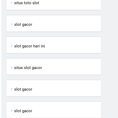
situs toto slot
slot gacor
slot gacor hari ini
situs slot gacor
slot gacor
slot gacor