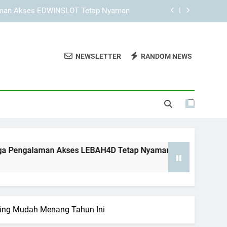
aman Akses EDWINSLOT Tetap Nyaman
s LEBAH4D Tetap Nyaman dan Terarah
s KAYA787 Tetap Nyaman dan Terarah
NEWSLETTER
RANDOM NEWS
alahan saat Melakukan LEBAH4D Login
akan Suasana Yang Tenang Dan Nyaman Di Rumah.
aman Akses EDWINSLOT Tetap Nyaman
s LEBAH4D Tetap Nyaman dan Terarah
s KAYA787 Tetap Nyaman dan Terarah
man Akses LEBAH4D Tetap Nyaman dan Terarah
Cara M
3 Weeks 
Paling Mudah Menang Tahun Ini