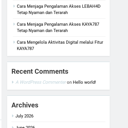
Cara Menjaga Pengalaman Akses LEBAH4D
Tetap Nyaman dan Terarah
Cara Menjaga Pengalaman Akses KAYA787
Tetap Nyaman dan Terarah
Cara Mengelola Aktivitas Digital melalui Fitur
KAYA787
Recent Comments
A WordPress Commenter
on
Hello world!
Archives
July 2026
June 2026