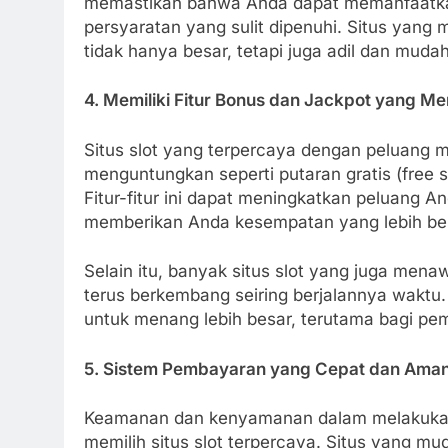
memastikan bahwa Anda dapat memanfaatka
persyaratan yang sulit dipenuhi. Situs ya
tidak hanya besar, tetapi juga adil dan muda
4. Memiliki Fitur Bonus dan Jackpot yang 
Situs slot yang terpercaya dengan peluang m
menguntungkan seperti putaran gratis (free spi
Fitur-fitur ini dapat meningkatkan peluang
memberikan Anda kesempatan yang lebih bes
Selain itu, banyak situs slot yang juga men
terus berkembang seiring berjalannya waktu.
untuk menang lebih besar, terutama bagi pe
5. Sistem Pembayaran yang Cepat dan Ama
Keamanan dan kenyamanan dalam melakukan t
memilih situs slot terpercaya. Situs yang 