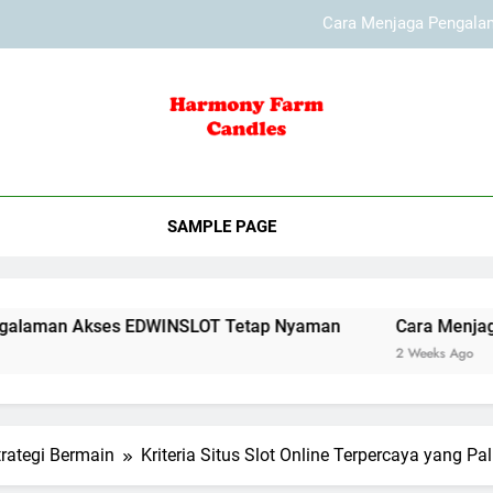
Cara Menjaga Pengal
Cara Menjaga Pengalaman Akse
Cara Menjaga Pengalaman Akse
mony Farm Candles
Tips Menghindari Kes
ilin Aromaterapi Alami Dari Harmony Farm Candles. Mencipt
Cara Menjaga Pengal
SAMPLE PAGE
Cara Menjaga Pengalaman Akse
Cara Menjaga Pengalaman Akse
kses EDWINSLOT Tetap Nyaman
Cara Menjaga Pengala
2 Weeks Ago
trategi Bermain
Kriteria Situs Slot Online Terpercaya yang 