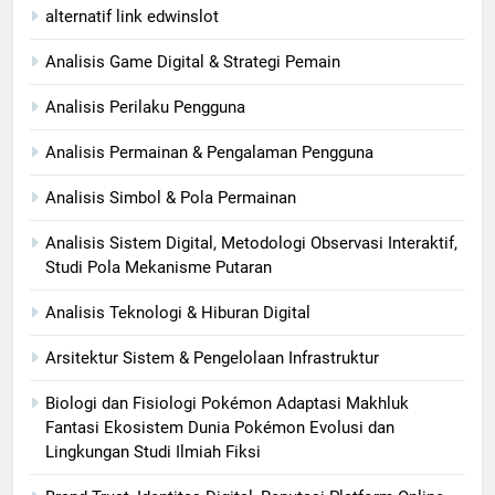
alternatif link edwinslot
Analisis Game Digital & Strategi Pemain
Analisis Perilaku Pengguna
Analisis Permainan & Pengalaman Pengguna
Analisis Simbol & Pola Permainan
Analisis Sistem Digital, Metodologi Observasi Interaktif,
Studi Pola Mekanisme Putaran
Analisis Teknologi & Hiburan Digital
Arsitektur Sistem & Pengelolaan Infrastruktur
Biologi dan Fisiologi Pokémon Adaptasi Makhluk
Fantasi Ekosistem Dunia Pokémon Evolusi dan
Lingkungan Studi Ilmiah Fiksi