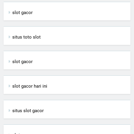
slot gacor
situs toto slot
slot gacor
slot gacor hari ini
situs slot gacor