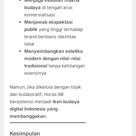
Menjaga keaslian makna
budaya
di tengah arus
komersialisasi
Menjawab ekspektasi
publik
yang tinggi terhadap
brand berbasis identitas
lokal
Menyeimbangkan estetika
modern dengan nilai-nilai
tradisional
tanpa kehilangan
esensinya
Namun, jika dikelola dengan bijak
dan kolaboratif, Horas 88
berpotensi menjadi
ikon budaya
digital Indonesia yang
membanggakan.
Kesimpulan