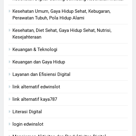
Kesehatan Umum, Gaya Hidup Sehat, Kebugaran,
Perawatan Tubuh, Pola Hidup Alami
Kesehatan, Diet Sehat, Gaya Hidup Sehat, Nutrisi,
Kesejahteraan
Keuangan & Teknologi
Keuangan dan Gaya Hidup
Layanan dan Efisiensi Digital
link alternatif edwinslot
link alternatif kaya787
Literasi Digital
login edwinslot