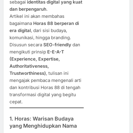
sebagai
identitas digital yang kuat
dan berpengaruh
.
Artikel ini akan membahas
bagaimana
Horas 88 berperan di
era digital
, dari sisi budaya,
komunikasi, hingga branding.
Disusun secara
SEO-friendly
dan
mengikuti prinsip
E-E-A-T
(Experience, Expertise,
Authoritativeness,
Trustworthiness)
, tulisan ini
mengajak pembaca mengenali arti
dan kontribusi Horas 88 di tengah
transformasi digital yang begitu
cepat.
1. Horas: Warisan Budaya
yang Menghidupkan Nama