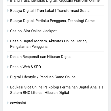
Brand Trust, Identitas Digital, Reputasi Platform Online
Budaya Digital | Tren Lokal | Transformasi Sosial
Budaya Digital, Perilaku Pengguna, Teknologi Game
Casino, Slot Online, Jackpot
Desain Digital Modern, Aktivitas Online Harian,
Pengalaman Pengguna
Desain Responsif dan Hiburan Digital
Desain Web & SEO
Digital Lifestyle / Panduan Game Online
Edukasi Slot Online Psikologi Permainan Digital Analisis
Sistem RNG Literasi Hiburan Digital
edwinslot