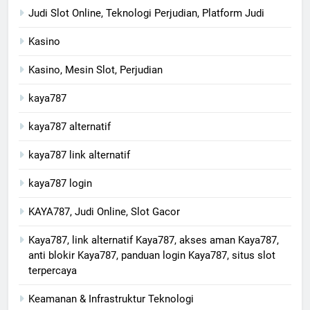
Judi Slot Online, Teknologi Perjudian, Platform Judi
Kasino
Kasino, Mesin Slot, Perjudian
kaya787
kaya787 alternatif
kaya787 link alternatif
kaya787 login
KAYA787, Judi Online, Slot Gacor
Kaya787, link alternatif Kaya787, akses aman Kaya787,
anti blokir Kaya787, panduan login Kaya787, situs slot
terpercaya
Keamanan & Infrastruktur Teknologi