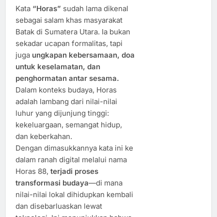
Kata
“Horas”
sudah lama dikenal
sebagai salam khas masyarakat
Batak di Sumatera Utara. Ia bukan
sekadar ucapan formalitas, tapi
juga
ungkapan kebersamaan, doa
untuk keselamatan, dan
penghormatan antar sesama.
Dalam konteks budaya, Horas
adalah lambang dari nilai-nilai
luhur yang dijunjung tinggi:
kekeluargaan, semangat hidup,
dan keberkahan.
Dengan dimasukkannya kata ini ke
dalam ranah digital melalui nama
Horas 88,
terjadi proses
transformasi budaya
—di mana
nilai-nilai lokal dihidupkan kembali
dan disebarluaskan lewat