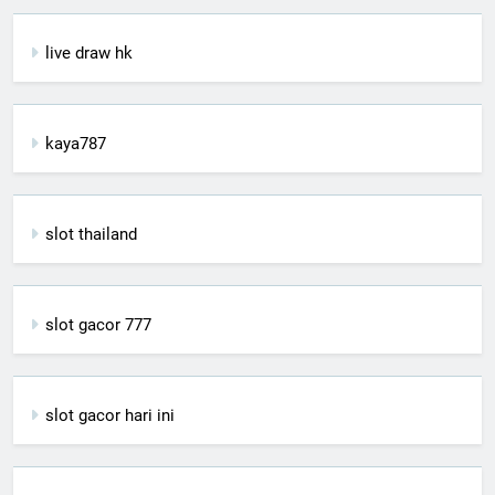
live draw hk
kaya787
slot thailand
slot gacor 777
slot gacor hari ini