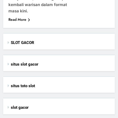
kembali warisan dalam format
masa kini.
Read More
SLOT GACOR
situs slot gacor
situs toto slot
slot gacor