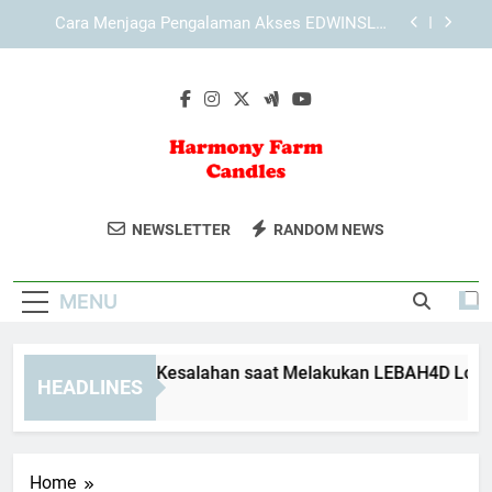
Skip
Cara Menjaga Pengalaman Akses LEBAH4D
to
Tetap Nyaman dan Terarah
content
Cara Menjaga Pengalaman Akses KAYA787 Tetap
Nyaman dan Terarah
Tips Menghindari Kesalahan saat Melakukan
LEBAH4D Login
Cara Menjaga Pengalaman Akses EDWINSLOT
Tetap Nyaman
Harmony Farm
Nikmati Lilin Aromaterapi Alami Dari
Cara Menjaga Pengalaman Akses LEBAH4D
NEWSLETTER
RANDOM NEWS
Tetap Nyaman dan Terarah
Candles
Harmony Farm Candles. Menciptakan
Cara Menjaga Pengalaman Akses KAYA787 Tetap
Suasana Yang Tenang Dan Nyaman Di
Nyaman dan Terarah
MENU
Rumah.
ps Menghindari Kesalahan saat Melakukan LEBAH4D Login
HEADLINES
Weeks Ago
Home