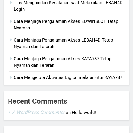
Tips Menghindari Kesalahan saat Melakukan LEBAH4D
Login
Cara Menjaga Pengalaman Akses EDWINSLOT Tetap
Nyaman
Cara Menjaga Pengalaman Akses LEBAH4D Tetap
Nyaman dan Terarah
Cara Menjaga Pengalaman Akses KAYA787 Tetap
Nyaman dan Terarah
Cara Mengelola Aktivitas Digital melalui Fitur KAYA787
Recent Comments
A WordPress Commenter
on
Hello world!