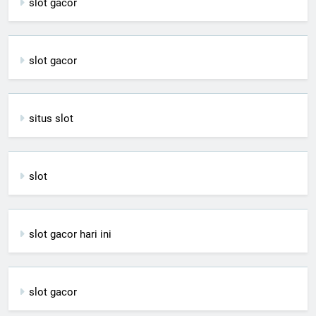
slot gacor
slot gacor
situs slot
slot
slot gacor hari ini
slot gacor