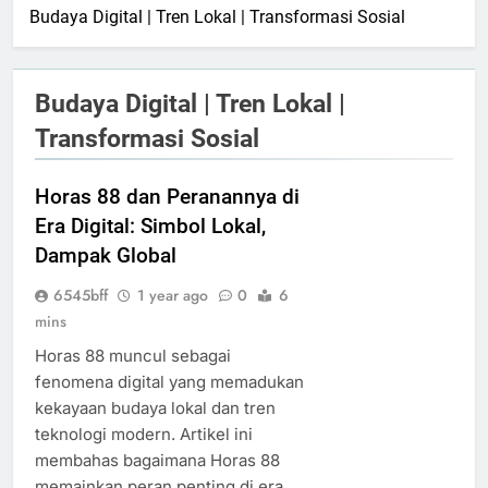
Budaya Digital | Tren Lokal | Transformasi Sosial
Budaya Digital | Tren Lokal |
Transformasi Sosial
Horas 88 dan Peranannya di
Era Digital: Simbol Lokal,
Dampak Global
6545bff
1 year ago
0
6
mins
Horas 88 muncul sebagai
fenomena digital yang memadukan
kekayaan budaya lokal dan tren
teknologi modern. Artikel ini
membahas bagaimana Horas 88
memainkan peran penting di era