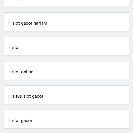
slot gacor hari ini
slot
slot online
situs slot gacor
slot gacor