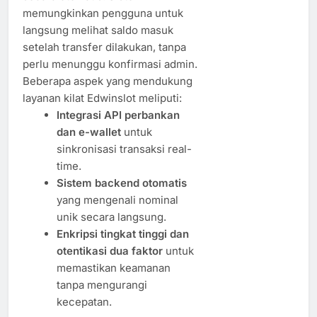
memungkinkan pengguna untuk
langsung melihat saldo masuk
setelah transfer dilakukan, tanpa
perlu menunggu konfirmasi admin.
Beberapa aspek yang mendukung
layanan kilat Edwinslot meliputi:
Integrasi API perbankan
dan e-wallet
untuk
sinkronisasi transaksi real-
time.
Sistem backend otomatis
yang mengenali nominal
unik secara langsung.
Enkripsi tingkat tinggi dan
otentikasi dua faktor
untuk
memastikan keamanan
tanpa mengurangi
kecepatan.