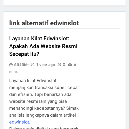
link alternatif edwinslot
Layanan Kilat Edwinslot:
Apakah Ada Website Resmi
Secepat Itu?
6545bff
1 year ago
0
6
mins
Layanan kilat Edwinslot
menjanjikan transaksi super cepat
dan efisien. Tapi benarkah ada
website resmi lain yang bisa
menandingi kecepatannya? Simak
analisis lengkapnya dalam artikel
edwinslot
.
Dalam dunia digital yang bergerak