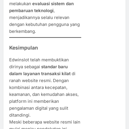
melakukan
evaluasi sistem dan
pembaruan teknologi
,
menjadikannya selalu relevan
dengan kebutuhan pengguna yang
berkembang.
Kesimpulan
Edwinslot telah membuktikan
dirinya sebagai
standar baru
dalam layanan transaksi kilat
di
ranah website resmi. Dengan
kombinasi antara kecepatan,
keamanan, dan kemudahan akses,
platform ini memberikan
pengalaman digital yang sulit
ditandingi.
Meski beberapa website resmi lain
mulai meniru pendekatan ini,