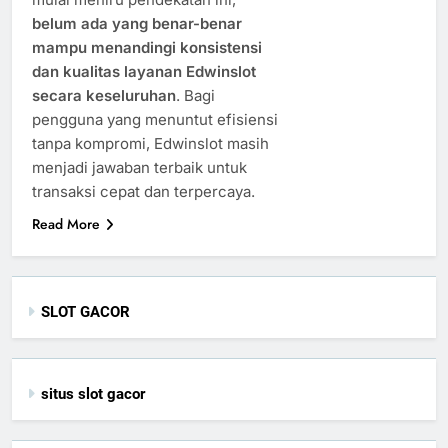
belum ada yang benar-benar
mampu menandingi konsistensi
dan kualitas layanan Edwinslot
secara keseluruhan
. Bagi
pengguna yang menuntut efisiensi
tanpa kompromi, Edwinslot masih
menjadi jawaban terbaik untuk
transaksi cepat dan terpercaya.
Read More
SLOT GACOR
situs slot gacor