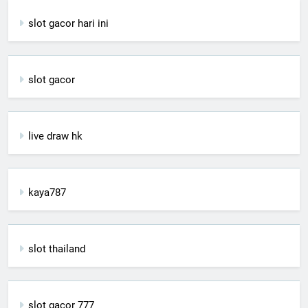
slot gacor hari ini
slot gacor
live draw hk
kaya787
slot thailand
slot gacor 777