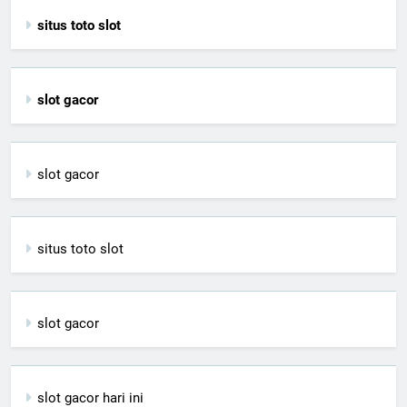
situs toto slot
slot gacor
slot gacor
situs toto slot
slot gacor
slot gacor hari ini