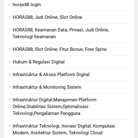
horas88 login
HORAS88, Judi Online, Slot Online
HORAS88, Keamanan Data, Privasi, Judi Online,
Teknologi Keamanan
HORAS88, Slot Online, Fitur Bonus, Free Spins
Hukum & Regulasi Digital
Infrastruktur & Akses Platform Digital
Infrastruktur & Monitoring Sistem
Infrastruktur Digital,Manajemen Platform
Online,Stabilitas Sistem,Optimalisasi
Teknologi,Pengalaman Pengguna
Infrastruktur Teknologi, Inovasi Digital, Komputasi
Modern, Arsitektur Sistem, Teknologi Cloud