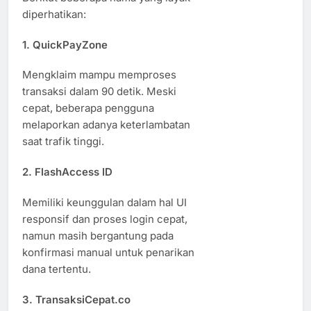
diperhatikan:
1.
QuickPayZone
Mengklaim mampu memproses
transaksi dalam 90 detik. Meski
cepat, beberapa pengguna
melaporkan adanya keterlambatan
saat trafik tinggi.
2.
FlashAccess ID
Memiliki keunggulan dalam hal UI
responsif dan proses login cepat,
namun masih bergantung pada
konfirmasi manual untuk penarikan
dana tertentu.
3.
TransaksiCepat.co