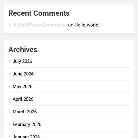
Recent Comments
A WordPress Commenter
on
Hello world!
Archives
July 2026
June 2026
May 2026
April 2026
March 2026
February 2026
January 2026