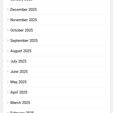
December 2025
November 2025
October 2025
September 2025
August 2025
July 2025
June 2025
May 2025
April 2025
March 2025
February 2025