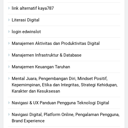
link alternatif kaya787
Literasi Digital
login edwinslot
Manajemen Aktivitas dan Produktivitas Digital
Manajemen Infrastruktur & Database
Manajemen Keuangan Taruhan
Mental Juara, Pengembangan Diri, Mindset Positif,
Kepemimpinan, Etika dan Integritas, Strategi Kehidupan,
Karakter dan Kesuksesan
Navigasi & UX Panduan Pengguna Teknologi Digital
Navigasi Digital, Platform Online, Pengalaman Pengguna,
Brand Experience