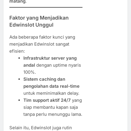
matang
.
Faktor yang Menjadikan
Edwinslot Unggul
Ada beberapa faktor kunci yang
menjadikan Edwinslot sangat
efisien:
Infrastruktur server yang
andal
dengan uptime nyaris
100%.
Sistem caching dan
pengolahan data real-time
untuk meminimalkan delay.
Tim support aktif 24/7
yang
siap membantu kapan saja
tanpa perlu menunggu lama.
Selain itu, Edwinslot juga rutin