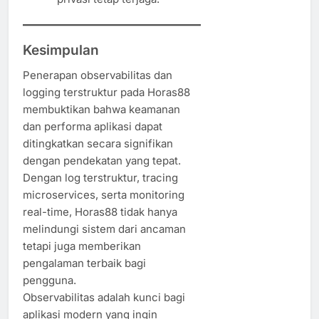
Kesimpulan
Penerapan observabilitas dan
logging terstruktur pada Horas88
membuktikan bahwa keamanan
dan performa aplikasi dapat
ditingkatkan secara signifikan
dengan pendekatan yang tepat.
Dengan log terstruktur, tracing
microservices, serta monitoring
real-time, Horas88 tidak hanya
melindungi sistem dari ancaman
tetapi juga memberikan
pengalaman terbaik bagi
pengguna.
Observabilitas adalah kunci bagi
aplikasi modern yang ingin