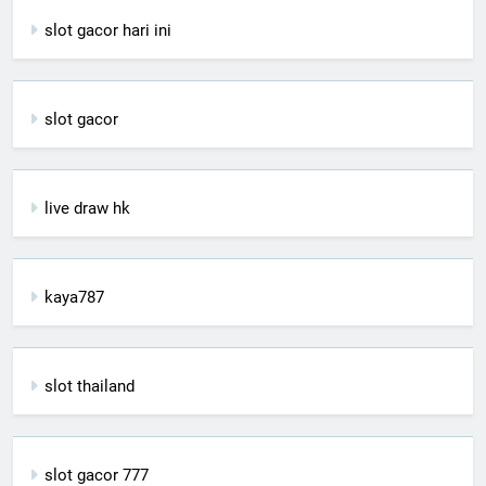
slot gacor hari ini
slot gacor
live draw hk
kaya787
slot thailand
slot gacor 777