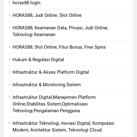
horas88 login
HORAS88, Judi Online, Slot Online
HORAS88, Keamanan Data, Privasi, Judi Online,
Teknologi Keamanan
HORAS88, Slot Online, Fitur Bonus, Free Spins
Hukum & Regulasi Digital
Infrastruktur & Akses Platform Digital
Infrastruktur & Monitoring Sistem
Infrastruktur Digital,Manajemen Platform
Online,Stabilitas Sistem,Optimalisasi
Teknologi,Pengalaman Pengguna
Infrastruktur Teknologi, Inovasi Digital, Komputasi
Modern, Arsitektur Sistem, Teknologi Cloud