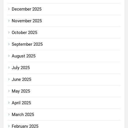
December 2025
November 2025
October 2025
September 2025
August 2025
July 2025
June 2025
May 2025
April 2025
March 2025
February 2025