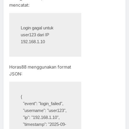
mencatat:
Login gagal untuk 
user123 dari IP 
Horas88 menggunakan format
JSON:
{

  "event": "login_failed",

  "username": "user123",

  "ip": "192.168.1.10",

  "timestamp": "2025-09-