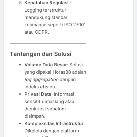
Kepatuhan Regulasi
–
Logging terstruktur
mendukung standar
keamanan seperti ISO 27001
atau GDPR.
Tantangan dan Solusi
Volume Data Besar
: Solusi
yang dipakai Horas88 adalah
log aggregation
dengan
indeks efisien.
Privasi Data
: Informasi
sensitif dimasking atau
dienkripsi sebelum
disimpan.
Kompleksitas Infrastruktur
:
Dikelola dengan platform