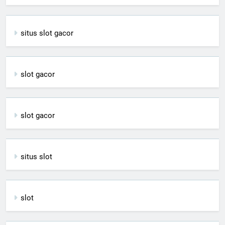
situs slot gacor
slot gacor
slot gacor
situs slot
slot