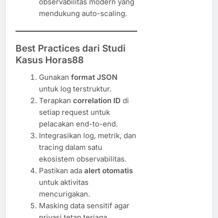
observabilitas modern yang
mendukung auto-scaling.
Best Practices dari Studi
Kasus Horas88
Gunakan
format JSON
untuk log terstruktur.
Terapkan
correlation ID
di
setiap request untuk
pelacakan end-to-end.
Integrasikan log, metrik, dan
tracing dalam satu
ekosistem observabilitas.
Pastikan ada
alert otomatis
untuk aktivitas
mencurigakan.
Masking data sensitif agar
privasi tetap terjaga.