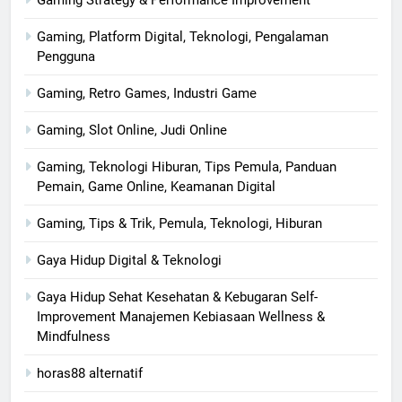
Gaming Strategy & Performance Improvement
Gaming, Platform Digital, Teknologi, Pengalaman
Pengguna
Gaming, Retro Games, Industri Game
Gaming, Slot Online, Judi Online
Gaming, Teknologi Hiburan, Tips Pemula, Panduan
Pemain, Game Online, Keamanan Digital
Gaming, Tips & Trik, Pemula, Teknologi, Hiburan
Gaya Hidup Digital & Teknologi
Gaya Hidup Sehat Kesehatan & Kebugaran Self-
Improvement Manajemen Kebiasaan Wellness &
Mindfulness
horas88 alternatif