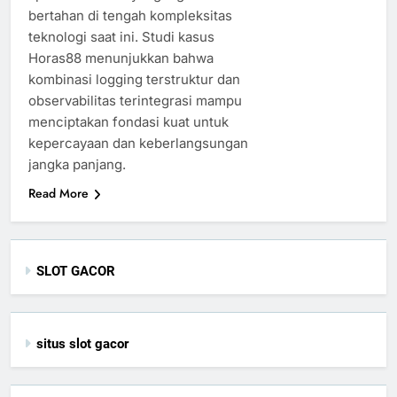
bertahan di tengah kompleksitas
teknologi saat ini. Studi kasus
Horas88 menunjukkan bahwa
kombinasi logging terstruktur dan
observabilitas terintegrasi mampu
menciptakan fondasi kuat untuk
kepercayaan dan keberlangsungan
jangka panjang.
Read More
SLOT GACOR
situs slot gacor