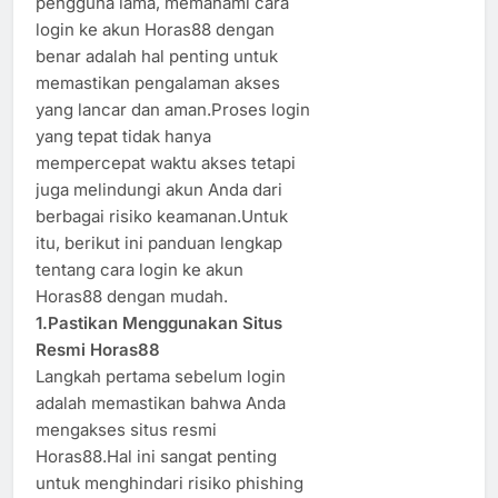
pengguna lama, memahami cara
login ke akun Horas88 dengan
benar adalah hal penting untuk
memastikan pengalaman akses
yang lancar dan aman.Proses login
yang tepat tidak hanya
mempercepat waktu akses tetapi
juga melindungi akun Anda dari
berbagai risiko keamanan.Untuk
itu, berikut ini panduan lengkap
tentang cara login ke akun
Horas88 dengan mudah.
1.Pastikan Menggunakan Situs
Resmi Horas88
Langkah pertama sebelum login
adalah memastikan bahwa Anda
mengakses situs resmi
Horas88.Hal ini sangat penting
untuk menghindari risiko phishing