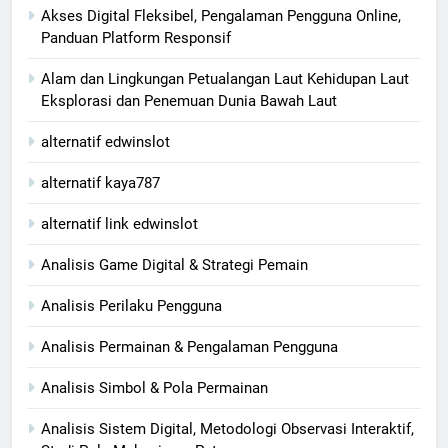
Akses Digital Fleksibel, Pengalaman Pengguna Online,
Panduan Platform Responsif
Alam dan Lingkungan Petualangan Laut Kehidupan Laut
Eksplorasi dan Penemuan Dunia Bawah Laut
alternatif edwinslot
alternatif kaya787
alternatif link edwinslot
Analisis Game Digital & Strategi Pemain
Analisis Perilaku Pengguna
Analisis Permainan & Pengalaman Pengguna
Analisis Simbol & Pola Permainan
Analisis Sistem Digital, Metodologi Observasi Interaktif,