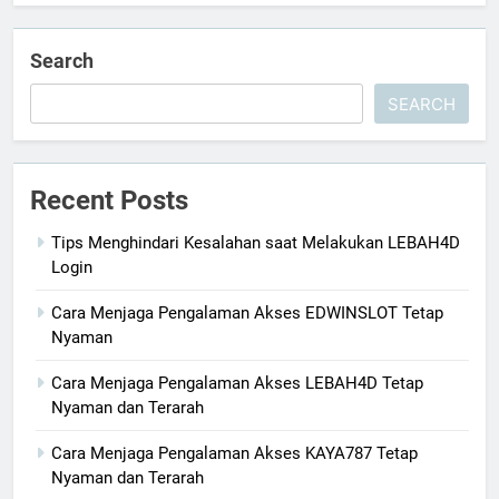
Search
SEARCH
Recent Posts
Tips Menghindari Kesalahan saat Melakukan LEBAH4D
Login
Cara Menjaga Pengalaman Akses EDWINSLOT Tetap
Nyaman
Cara Menjaga Pengalaman Akses LEBAH4D Tetap
Nyaman dan Terarah
Cara Menjaga Pengalaman Akses KAYA787 Tetap
Nyaman dan Terarah