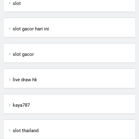
slot
slot gacor hari ini
slot gacor
live draw hk
kaya787
slot thailand