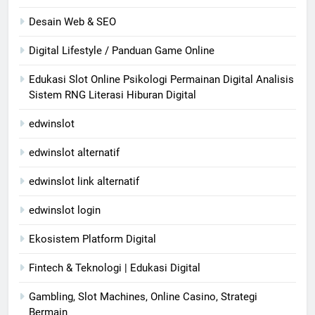
Desain Web & SEO
Digital Lifestyle / Panduan Game Online
Edukasi Slot Online Psikologi Permainan Digital Analisis
Sistem RNG Literasi Hiburan Digital
edwinslot
edwinslot alternatif
edwinslot link alternatif
edwinslot login
Ekosistem Platform Digital
Fintech & Teknologi | Edukasi Digital
Gambling, Slot Machines, Online Casino, Strategi
Bermain