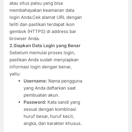
atau situs palsu yang bisa
membahayakan keamanan data
login Anda.Cek alamat URL dengan
teliti dan pastikan terdapat ikon
gembok (HTTPS) di address bar
browser Anda.
2.Siapkan Data Login yang Benar
Sebelum memulai proses login,
pastikan Anda sudah menyiapkan
informasi login dengan benar,
yaitu:
Username:
Nama pengguna
yang Anda daftarkan saat
pembuatan akun.
Password:
Kata sandi yang
sesuai dengan kombinasi
huruf besar, huruf kecil,
angka, dan karakter khusus.