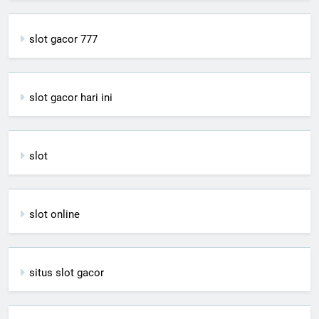
slot gacor 777
slot gacor hari ini
slot
slot online
situs slot gacor