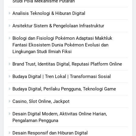
Studi Pola Mekanisme Putaran
Analisis Teknologi & Hiburan Digital
Arsitektur Sistem & Pengelolaan Infrastruktur
Biologi dan Fisiologi Pokémon Adaptasi Makhluk
Fantasi Ekosistem Dunia Pokémon Evolusi dan
Lingkungan Studi Ilmiah Fiksi
Brand Trust, Identitas Digital, Reputasi Platform Online
Budaya Digital | Tren Lokal | Transformasi Sosial
Budaya Digital, Perilaku Pengguna, Teknologi Game
Casino, Slot Online, Jackpot
Desain Digital Modern, Aktivitas Online Harian,
Pengalaman Pengguna
Desain Responsif dan Hiburan Digital