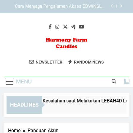
Skip
Cara Menjaga Pengalaman Akses LEBAH4D
to
Tetap Nyaman dan Terarah
content
Cara Menjaga Pengalaman Akses KAYA787 Tetap
Nyaman dan Terarah
Tips Menghindari Kesalahan saat Melakukan
LEBAH4D Login
Cara Menjaga Pengalaman Akses EDWINSLOT
Tetap Nyaman
Harmony Farm
Nikmati Lilin Aromaterapi Alami Dari
Cara Menjaga Pengalaman Akses LEBAH4D
NEWSLETTER
RANDOM NEWS
Tetap Nyaman dan Terarah
Candles
Harmony Farm Candles. Menciptakan
Cara Menjaga Pengalaman Akses KAYA787 Tetap
Suasana Yang Tenang Dan Nyaman Di
Nyaman dan Terarah
MENU
Rumah.
ips Menghindari Kesalahan saat Melakukan LEBAH4D Login
HEADLINES
Weeks Ago
Home
Panduan Akun