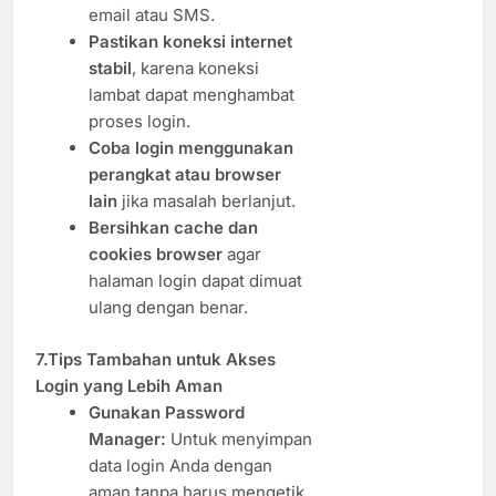
email atau SMS.
Pastikan koneksi internet
stabil
, karena koneksi
lambat dapat menghambat
proses login.
Coba login menggunakan
perangkat atau browser
lain
jika masalah berlanjut.
Bersihkan cache dan
cookies browser
agar
halaman login dapat dimuat
ulang dengan benar.
7.Tips Tambahan untuk Akses
Login yang Lebih Aman
Gunakan Password
Manager:
Untuk menyimpan
data login Anda dengan
aman tanpa harus mengetik