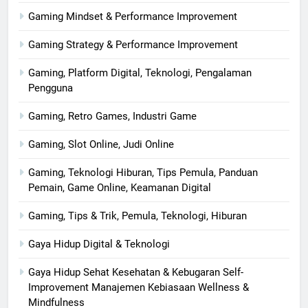
Gaming Mindset & Performance Improvement
Gaming Strategy & Performance Improvement
Gaming, Platform Digital, Teknologi, Pengalaman
Pengguna
Gaming, Retro Games, Industri Game
Gaming, Slot Online, Judi Online
Gaming, Teknologi Hiburan, Tips Pemula, Panduan
Pemain, Game Online, Keamanan Digital
Gaming, Tips & Trik, Pemula, Teknologi, Hiburan
Gaya Hidup Digital & Teknologi
Gaya Hidup Sehat Kesehatan & Kebugaran Self-
Improvement Manajemen Kebiasaan Wellness &
Mindfulness