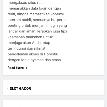
mengakses situs resmi,
memasukkan data login dengan
teliti, hingga memastikan koneksi
internet stabil, semuanya berperan
penting untuk menjamin login yang
lancar dan aman.Terapkan juga tips
keamanan tambahan untuk
menjaga akun Anda tetap
terlindungi dan nikmati
pengalaman akses di Horas88
dengan lebih nyaman dan aman.
Read More
SLOT GACOR