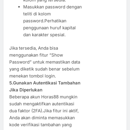
Masukkan password dengan
teliti di kolom
password.Perhatikan
penggunaan huruf kapital
dan karakter spesial.
Jika tersedia, Anda bisa
menggunakan fitur “Show
Password” untuk memastikan data
yang diketik sudah benar sebelum
menekan tombol login.
5.Gunakan Autentikasi Tambahan
Jika Diperlukan
Beberapa akun Horas88 mungkin
sudah mengaktifkan autentikasi
dua faktor (2FA).Jika fitur ini aktif,
Anda akan diminta memasukkan
kode verifikasi tambahan yang