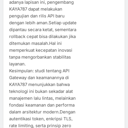
adanya lapisan ini, pengembang
KAYA787 dapat melakukan
pengujian dan rilis API baru
dengan lebih aman.Setiap update
dipantau secara ketat, sementara
rollback cepat bisa dilakukan jika
ditemukan masalah.Hal ini
memperkuat kecepatan inovasi
tanpa mengorbankan stabilitas
layanan.
Kesimpulan: studi tentang API
Gateway dan keamanannya di
KAYA787 menunjukkan bahwa
teknologi ini bukan sekadar alat
manajemen lalu lintas, melainkan
fondasi keamanan dan performa
dalam arsitektur modern.Dengan
autentikasi token, enkripsi TLS,
rate limiting, serta prinsip zero