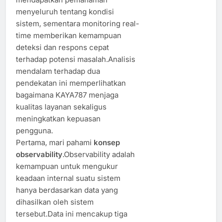
menyeluruh tentang kondisi
sistem, sementara monitoring real-
time memberikan kemampuan
deteksi dan respons cepat
terhadap potensi masalah.Analisis
mendalam terhadap dua
pendekatan ini memperlihatkan
bagaimana KAYA787 menjaga
kualitas layanan sekaligus
meningkatkan kepuasan
pengguna.
Pertama, mari pahami
konsep
observability
.Observability adalah
kemampuan untuk mengukur
keadaan internal suatu sistem
hanya berdasarkan data yang
dihasilkan oleh sistem
tersebut.Data ini mencakup tiga