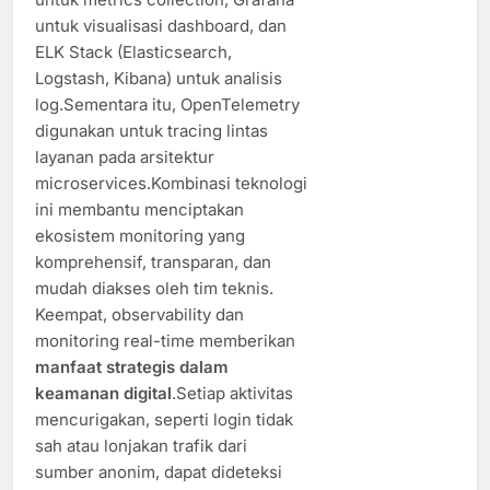
untuk visualisasi dashboard, dan
ELK Stack (Elasticsearch,
Logstash, Kibana) untuk analisis
log.Sementara itu, OpenTelemetry
digunakan untuk tracing lintas
layanan pada arsitektur
microservices.Kombinasi teknologi
ini membantu menciptakan
ekosistem monitoring yang
komprehensif, transparan, dan
mudah diakses oleh tim teknis.
Keempat, observability dan
monitoring real-time memberikan
manfaat strategis dalam
keamanan digital
.Setiap aktivitas
mencurigakan, seperti login tidak
sah atau lonjakan trafik dari
sumber anonim, dapat dideteksi