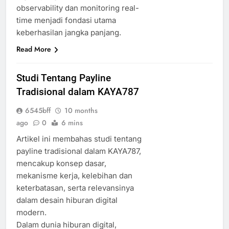
observability dan monitoring real-
time menjadi fondasi utama
keberhasilan jangka panjang.
Read More
Studi Tentang Payline
Tradisional dalam KAYA787
6545bff
10 months
ago
0
6 mins
Artikel ini membahas studi tentang
payline tradisional dalam KAYA787,
mencakup konsep dasar,
mekanisme kerja, kelebihan dan
keterbatasan, serta relevansinya
dalam desain hiburan digital
modern.
Dalam dunia hiburan digital,