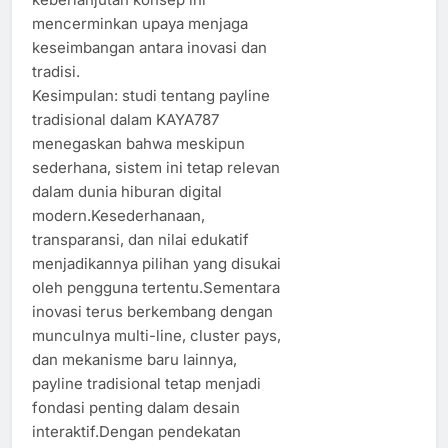
mencerminkan upaya menjaga
keseimbangan antara inovasi dan
tradisi.
Kesimpulan: studi tentang payline
tradisional dalam KAYA787
menegaskan bahwa meskipun
sederhana, sistem ini tetap relevan
dalam dunia hiburan digital
modern.Kesederhanaan,
transparansi, dan nilai edukatif
menjadikannya pilihan yang disukai
oleh pengguna tertentu.Sementara
inovasi terus berkembang dengan
munculnya multi-line, cluster pays,
dan mekanisme baru lainnya,
payline tradisional tetap menjadi
fondasi penting dalam desain
interaktif.Dengan pendekatan