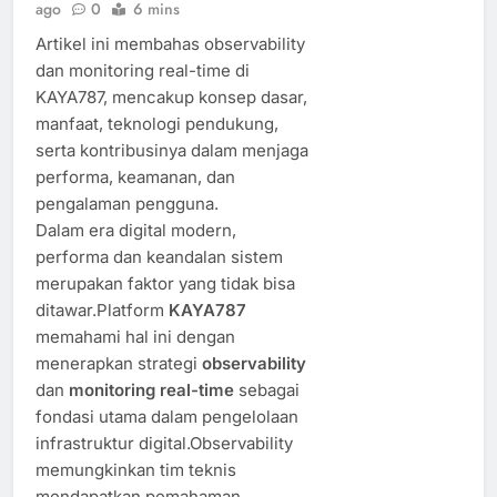
ago
0
6 mins
Artikel ini membahas observability
dan monitoring real-time di
KAYA787, mencakup konsep dasar,
manfaat, teknologi pendukung,
serta kontribusinya dalam menjaga
performa, keamanan, dan
pengalaman pengguna.
Dalam era digital modern,
performa dan keandalan sistem
merupakan faktor yang tidak bisa
ditawar.Platform
KAYA787
memahami hal ini dengan
menerapkan strategi
observability
dan
monitoring real-time
sebagai
fondasi utama dalam pengelolaan
infrastruktur digital.Observability
memungkinkan tim teknis
mendapatkan pemahaman