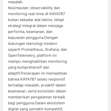
masalah.
Kesimpulan: observability dan
monitoring real-time di KAYA787
bukan sekadar alat teknis, tetapi
strategi integral dalam menjaga
performa, keamanan, dan
kepuasan pengguna.Dengan
dukungan teknologi modern
seperti Prometheus, Grafana, dan
OpenTelemetry, platform ini
mampu menghadirkan monitoring
yang komprehensif dan
adaptif.Penerapan ini memastikan
bahwa KAYA787 selalu responsif
terhadap masalah, proaktif dalam
keamanan, serta konsisten dalam
memberikan pengalaman terbaik
bagi pengguna.Dalam ekosistem
digital yang semakin kompetitif,