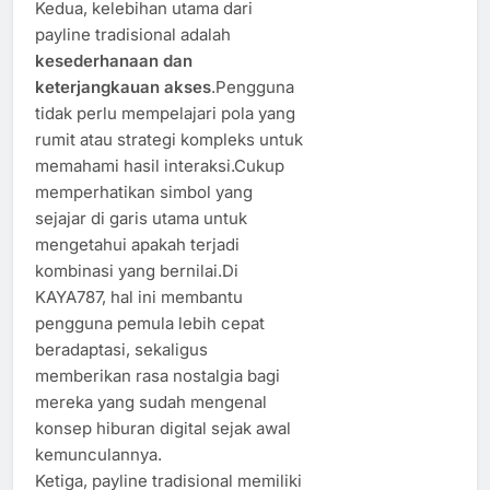
Kedua, kelebihan utama dari
payline tradisional adalah
kesederhanaan dan
keterjangkauan akses
.Pengguna
tidak perlu mempelajari pola yang
rumit atau strategi kompleks untuk
memahami hasil interaksi.Cukup
memperhatikan simbol yang
sejajar di garis utama untuk
mengetahui apakah terjadi
kombinasi yang bernilai.Di
KAYA787, hal ini membantu
pengguna pemula lebih cepat
beradaptasi, sekaligus
memberikan rasa nostalgia bagi
mereka yang sudah mengenal
konsep hiburan digital sejak awal
kemunculannya.
Ketiga, payline tradisional memiliki