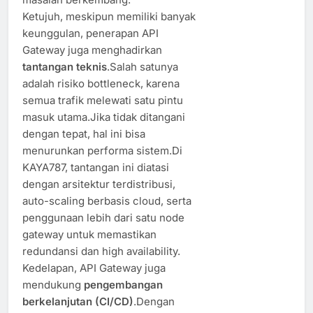
Ketujuh, meskipun memiliki banyak
keunggulan, penerapan API
Gateway juga menghadirkan
tantangan teknis
.Salah satunya
adalah risiko bottleneck, karena
semua trafik melewati satu pintu
masuk utama.Jika tidak ditangani
dengan tepat, hal ini bisa
menurunkan performa sistem.Di
KAYA787, tantangan ini diatasi
dengan arsitektur terdistribusi,
auto-scaling berbasis cloud, serta
penggunaan lebih dari satu node
gateway untuk memastikan
redundansi dan high availability.
Kedelapan, API Gateway juga
mendukung
pengembangan
berkelanjutan (CI/CD)
.Dengan