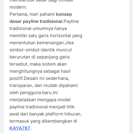
modern.
Pertama, mari pahami
konsep
dasar payline tradisional
.Payline
tradisional umumnya hanya
memiliki satu garis horizontal yang
menentukan kemenangan.Jika
simbol-simbol identik muncul
berurutan di sepanjang garis
tersebut, maka sistem akan
menghitungnya sebagai hasil
positif.Desain ini sederhana,
transparan, dan mudah dipahami
oleh pengguna baru.Ini
menjelaskan mengapa model
payline tradisional menjadi titik
awal dari banyak platform hiburan,
termasuk yang dikembangkan di
KAYA787
.