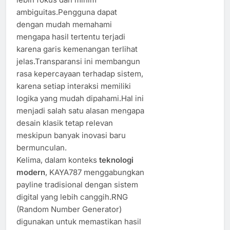
ambiguitas.Pengguna dapat
dengan mudah memahami
mengapa hasil tertentu terjadi
karena garis kemenangan terlihat
jelas.Transparansi ini membangun
rasa kepercayaan terhadap sistem,
karena setiap interaksi memiliki
logika yang mudah dipahami.Hal ini
menjadi salah satu alasan mengapa
desain klasik tetap relevan
meskipun banyak inovasi baru
bermunculan.
Kelima, dalam konteks
teknologi
modern
, KAYA787 menggabungkan
payline tradisional dengan sistem
digital yang lebih canggih.RNG
(Random Number Generator)
digunakan untuk memastikan hasil