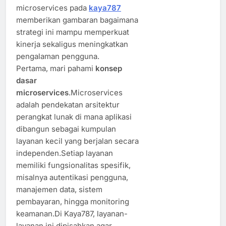
microservices pada
kaya787
memberikan gambaran bagaimana
strategi ini mampu memperkuat
kinerja sekaligus meningkatkan
pengalaman pengguna.
Pertama, mari pahami
konsep
dasar
microservices
.Microservices
adalah pendekatan arsitektur
perangkat lunak di mana aplikasi
dibangun sebagai kumpulan
layanan kecil yang berjalan secara
independen.Setiap layanan
memiliki fungsionalitas spesifik,
misalnya autentikasi pengguna,
manajemen data, sistem
pembayaran, hingga monitoring
keamanan.Di Kaya787, layanan-
layanan ini dipisahkan agar