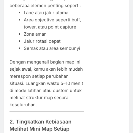
beberapa elemen penting seperti:
Lane atau jalur utama
Area objective seperti buff,
tower, atau point capture
Zona aman
Jalur rotasi cepat
Semak atau area sembunyi
Dengan mengenali bagian map ini
sejak awal, kamu akan lebih mudah
merespon setiap perubahan
situasi. Luangkan waktu 5–10 menit
di mode latihan atau custom untuk
melihat struktur map secara
keseluruhan.
2. Tingkatkan Kebiasaan
Melihat Mini Map Setiap