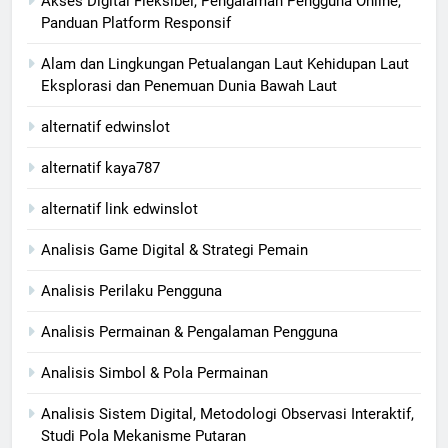
Akses Digital Fleksibel, Pengalaman Pengguna Online,
Panduan Platform Responsif
Alam dan Lingkungan Petualangan Laut Kehidupan Laut
Eksplorasi dan Penemuan Dunia Bawah Laut
alternatif edwinslot
alternatif kaya787
alternatif link edwinslot
Analisis Game Digital & Strategi Pemain
Analisis Perilaku Pengguna
Analisis Permainan & Pengalaman Pengguna
Analisis Simbol & Pola Permainan
Analisis Sistem Digital, Metodologi Observasi Interaktif,
Studi Pola Mekanisme Putaran