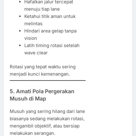
Hafalkan jalur tercepat
menuju tiap lane
Ketahui titik aman untuk
melintas
Hindari area gelap tanpa
vision
Latih timing rotasi setelah
wave clear
Rotasi yang tepat waktu sering
menjadi kunci kemenangan.
5. Amati Pola Pergerakan
Musuh di Map
Musuh yang sering hilang dari lane
biasanya sedang melakukan rotasi,
mengambil objektif, atau bersiap
melakukan serangan.