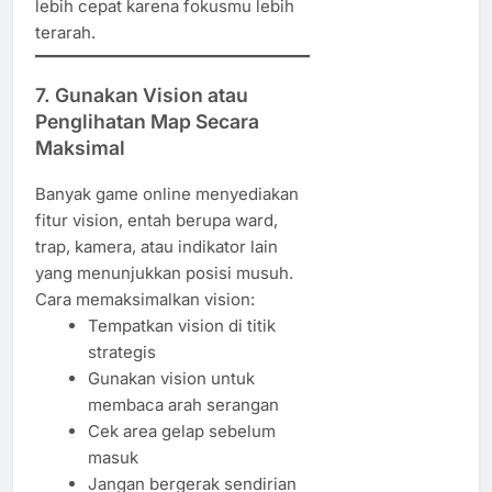
lebih cepat karena fokusmu lebih
terarah.
7. Gunakan Vision atau
Penglihatan Map Secara
Maksimal
Banyak game online menyediakan
fitur vision, entah berupa ward,
trap, kamera, atau indikator lain
yang menunjukkan posisi musuh.
Cara memaksimalkan vision:
Tempatkan vision di titik
strategis
Gunakan vision untuk
membaca arah serangan
Cek area gelap sebelum
masuk
Jangan bergerak sendirian