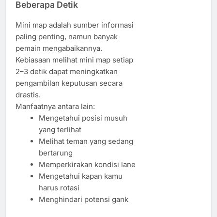
Beberapa Detik
Mini map adalah sumber informasi
paling penting, namun banyak
pemain mengabaikannya.
Kebiasaan melihat mini map setiap
2–3 detik dapat meningkatkan
pengambilan keputusan secara
drastis.
Manfaatnya antara lain:
Mengetahui posisi musuh
yang terlihat
Melihat teman yang sedang
bertarung
Memperkirakan kondisi lane
Mengetahui kapan kamu
harus rotasi
Menghindari potensi gank