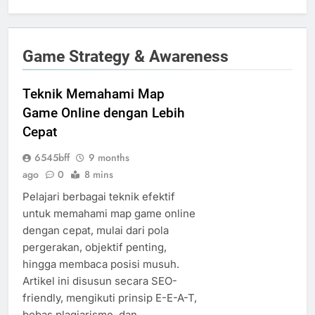
Game Strategy & Awareness
Teknik Memahami Map
Game Online dengan Lebih
Cepat
6545bff
9 months
ago
0
8 mins
Pelajari berbagai teknik efektif
untuk memahami map game online
dengan cepat, mulai dari pola
pergerakan, objektif penting,
hingga membaca posisi musuh.
Artikel ini disusun secara SEO-
friendly, mengikuti prinsip E-E-A-T,
bebas plagiarisme, dan