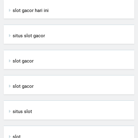
slot gacor hari ini
situs slot gacor
slot gacor
slot gacor
situs slot
slot