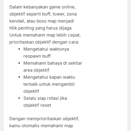
Dalam kebanyakan game online,
objektif seperti buff, tower, zona
kendali, atau boss map menjadi
titik penting yang harus dijaga.
Untuk memahami map lebih cepat,
prioritaskan objektif dengan cara:
Mengetahui waktunya
respawn buff
Memahami bahaya di sekitar
area objektif
Mengetahui kapan waktu
terbaik untuk mengambil
objektif
Selalu siap rotasi jika
objektif reset
Dengan memprioritaskan objektif,
kamu otomatis memahami map