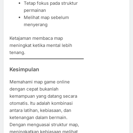
Tetap fokus pada struktur
permainan
Melihat map sebelum
menyerang
Ketajaman membaca map
meningkat ketika mental lebih
tenang.
Kesimpulan
Memahami map game online
dengan cepat bukanlah
kemampuan yang datang secara
otomatis. Itu adalah kombinasi
antara latihan, kebiasaan, dan
ketenangan dalam bermain.
Dengan menguasai struktur map,
meningkatkan kebiasaan melihat