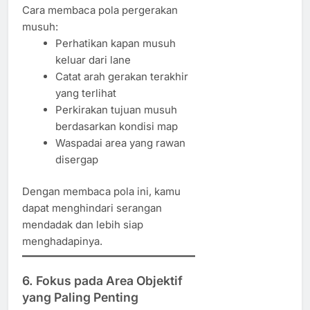
Cara membaca pola pergerakan
musuh:
Perhatikan kapan musuh
keluar dari lane
Catat arah gerakan terakhir
yang terlihat
Perkirakan tujuan musuh
berdasarkan kondisi map
Waspadai area yang rawan
disergap
Dengan membaca pola ini, kamu
dapat menghindari serangan
mendadak dan lebih siap
menghadapinya.
6. Fokus pada Area Objektif
yang Paling Penting