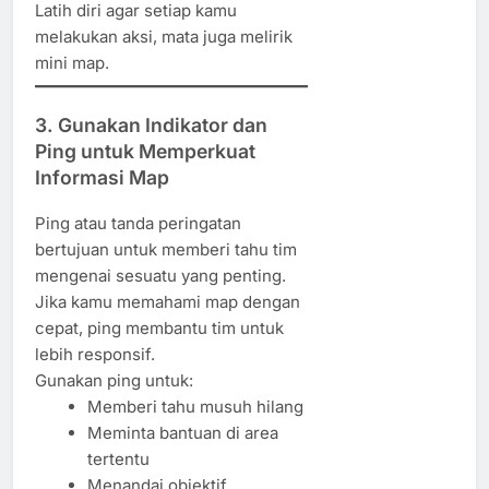
Latih diri agar setiap kamu
melakukan aksi, mata juga melirik
mini map.
3. Gunakan Indikator dan
Ping untuk Memperkuat
Informasi Map
Ping atau tanda peringatan
bertujuan untuk memberi tahu tim
mengenai sesuatu yang penting.
Jika kamu memahami map dengan
cepat, ping membantu tim untuk
lebih responsif.
Gunakan ping untuk:
Memberi tahu musuh hilang
Meminta bantuan di area
tertentu
Menandai objektif