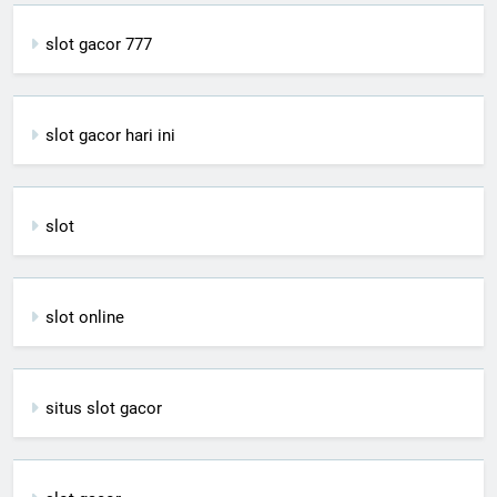
slot gacor 777
slot gacor hari ini
slot
slot online
situs slot gacor