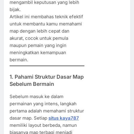
mengambil keputusan yang lebih
bijak.
Artikel ini membahas teknik efektif
untuk membantu kamu memahami
map dengan lebih cepat dan
akurat, cocok untuk pemula
maupun pemain yang ingin
meningkatkan kemampuan
bermain.
1. Pahami Struktur Dasar Map
Sebelum Bermain
Sebelum masuk ke dalam
permainan yang intens, langkah
pertama adalah memahami struktur
dasar map. Setiap
situs kaya787
memiliki layout berbeda, namun
biasanya map terbagi menjadi