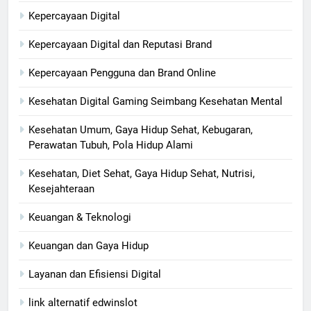
Kepercayaan Digital
Kepercayaan Digital dan Reputasi Brand
Kepercayaan Pengguna dan Brand Online
Kesehatan Digital Gaming Seimbang Kesehatan Mental
Kesehatan Umum, Gaya Hidup Sehat, Kebugaran,
Perawatan Tubuh, Pola Hidup Alami
Kesehatan, Diet Sehat, Gaya Hidup Sehat, Nutrisi,
Kesejahteraan
Keuangan & Teknologi
Keuangan dan Gaya Hidup
Layanan dan Efisiensi Digital
link alternatif edwinslot