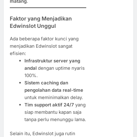
matang
.
Faktor yang Menjadikan
Edwinslot Unggul
Ada beberapa faktor kunci yang
menjadikan Edwinslot sangat
efisien:
Infrastruktur server yang
andal
dengan uptime nyaris
100%.
Sistem caching dan
pengolahan data real-time
untuk meminimalkan delay.
Tim support aktif 24/7
yang
siap membantu kapan saja
tanpa perlu menunggu lama.
Selain itu, Edwinslot juga rutin