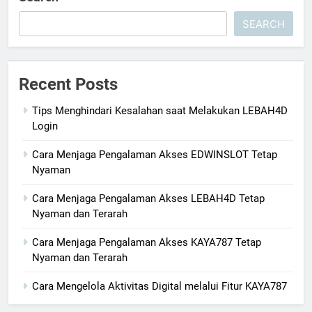
SEARCH
Recent Posts
Tips Menghindari Kesalahan saat Melakukan LEBAH4D
Login
Cara Menjaga Pengalaman Akses EDWINSLOT Tetap
Nyaman
Cara Menjaga Pengalaman Akses LEBAH4D Tetap
Nyaman dan Terarah
Cara Menjaga Pengalaman Akses KAYA787 Tetap
Nyaman dan Terarah
Cara Mengelola Aktivitas Digital melalui Fitur KAYA787