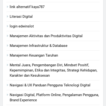
link alternatif kaya787
Literasi Digital
login edwinslot
Manajemen Aktivitas dan Produktivitas Digital
Manajemen Infrastruktur & Database
Manajemen Keuangan Taruhan
Mental Juara, Pengembangan Diri, Mindset Positif,
Kepemimpinan, Etika dan Integritas, Strategi Kehidupan,
Karakter dan Kesuksesan
Navigasi & UX Panduan Pengguna Teknologi Digital
Navigasi Digital, Platform Online, Pengalaman Pengguna,
Brand Experience