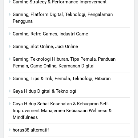
Gaming Strategy & Performance Improvement
Gaming, Platform Digital, Teknologi, Pengalaman
Pengguna
Gaming, Retro Games, Industri Game
Gaming, Slot Online, Judi Online
Gaming, Teknologi Hiburan, Tips Pemula, Panduan
Pemain, Game Online, Keamanan Digital
Gaming, Tips & Trik, Pemula, Teknologi, Hiburan
Gaya Hidup Digital & Teknologi
Gaya Hidup Sehat Kesehatan & Kebugaran Self-
Improvement Manajemen Kebiasaan Wellness &
Mindfulness
horas88 alternatif