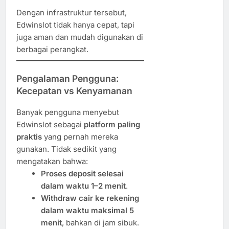
Dengan infrastruktur tersebut,
Edwinslot tidak hanya cepat, tapi
juga aman dan mudah digunakan di
berbagai perangkat.
Pengalaman Pengguna:
Kecepatan vs Kenyamanan
Banyak pengguna menyebut
Edwinslot sebagai
platform paling
praktis
yang pernah mereka
gunakan. Tidak sedikit yang
mengatakan bahwa:
Proses deposit selesai
dalam waktu 1–2 menit
.
Withdraw cair ke rekening
dalam waktu maksimal 5
menit
, bahkan di jam sibuk.