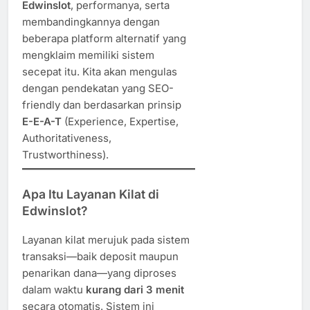
Edwinslot
, performanya, serta
membandingkannya dengan
beberapa platform alternatif yang
mengklaim memiliki sistem
secepat itu. Kita akan mengulas
dengan pendekatan yang SEO-
friendly dan berdasarkan prinsip
E-E-A-T
(Experience, Expertise,
Authoritativeness,
Trustworthiness).
Apa Itu Layanan Kilat di
Edwinslot?
Layanan kilat merujuk pada sistem
transaksi—baik deposit maupun
penarikan dana—yang diproses
dalam waktu
kurang dari 3 menit
secara otomatis. Sistem ini