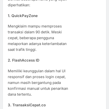
diperhatikan:
1.
QuickPayZone
Mengklaim mampu memproses
transaksi dalam 90 detik. Meski
cepat, beberapa pengguna
melaporkan adanya keterlambatan
saat trafik tinggi.
2.
FlashAccess ID
Memiliki keunggulan dalam hal UI
responsif dan proses login cepat,
namun masih bergantung pada
konfirmasi manual untuk penarikan
dana tertentu.
3.
TransaksiCepat.co