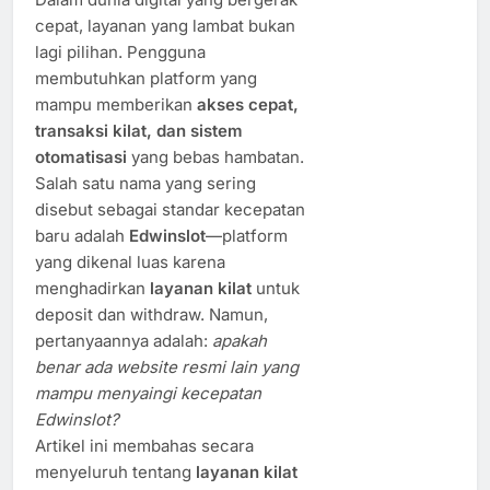
cepat, layanan yang lambat bukan
lagi pilihan. Pengguna
membutuhkan platform yang
mampu memberikan
akses cepat,
transaksi kilat, dan sistem
otomatisasi
yang bebas hambatan.
Salah satu nama yang sering
disebut sebagai standar kecepatan
baru adalah
Edwinslot
—platform
yang dikenal luas karena
menghadirkan
layanan kilat
untuk
deposit dan withdraw. Namun,
pertanyaannya adalah:
apakah
benar ada website resmi lain yang
mampu menyaingi kecepatan
Edwinslot?
Artikel ini membahas secara
menyeluruh tentang
layanan kilat