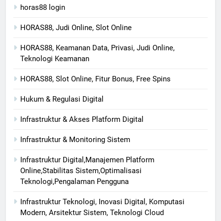
horas88 login
HORAS88, Judi Online, Slot Online
HORAS88, Keamanan Data, Privasi, Judi Online,
Teknologi Keamanan
HORAS88, Slot Online, Fitur Bonus, Free Spins
Hukum & Regulasi Digital
Infrastruktur & Akses Platform Digital
Infrastruktur & Monitoring Sistem
Infrastruktur Digital,Manajemen Platform
Online,Stabilitas Sistem,Optimalisasi
Teknologi,Pengalaman Pengguna
Infrastruktur Teknologi, Inovasi Digital, Komputasi
Modern, Arsitektur Sistem, Teknologi Cloud