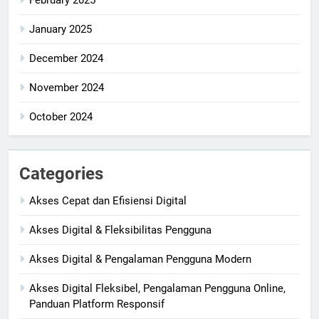
January 2025
December 2024
November 2024
October 2024
Categories
Akses Cepat dan Efisiensi Digital
Akses Digital & Fleksibilitas Pengguna
Akses Digital & Pengalaman Pengguna Modern
Akses Digital Fleksibel, Pengalaman Pengguna Online,
Panduan Platform Responsif