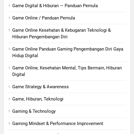
Game Digital & Hiburan — Panduan Pemula
Game Online / Panduan Pemula
Game Online Kesehatan & Kebugaran Teknologi &
Hiburan Pengembangan Diri
Game Online Panduan Gaming Pengembangan Diri Gaya
Hidup Digital
Game Online, Kesehatan Mental, Tips Bermain, Hiburan
Digital
Game Strategy & Awareness
Game, Hiburan, Teknologi
Gaming & Technology
Gaming Mindset & Performance Improvement