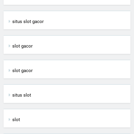
situs slot gacor
slot gacor
slot gacor
situs slot
slot