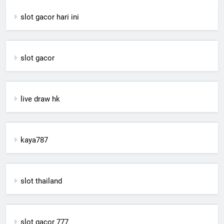
slot gacor hari ini
slot gacor
live draw hk
kaya787
slot thailand
slot gacor 777