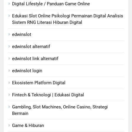
Digital Lifestyle / Panduan Game Online
Edukasi Slot Online Psikologi Permainan Digital Analisis
Sistem RNG Literasi Hiburan Digital
edwinslot
edwinslot alternatif
edwinslot link alternatif
edwinslot login
Ekosistem Platform Digital
Fintech & Teknologi | Edukasi Digital
Gambling, Slot Machines, Online Casino, Strategi
Bermain
Game & Hiburan