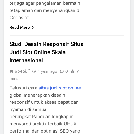
terjaga agar pengalaman bermain
tetap aman dan menyenangkan di
Corlaslot.
Read More
Studi Desain Responsif Situs
Judi Slot Online Skala
Internasional
6545bff
1 year ago
0
7
mins
Telusuri cara
situs judi slot online
global menerapkan desain
responsif untuk akses cepat dan
nyaman di semua
perangkat.Panduan lengkap ini
menyoroti praktik terbaik UI-UX,
performa, dan optimasi SEO yang