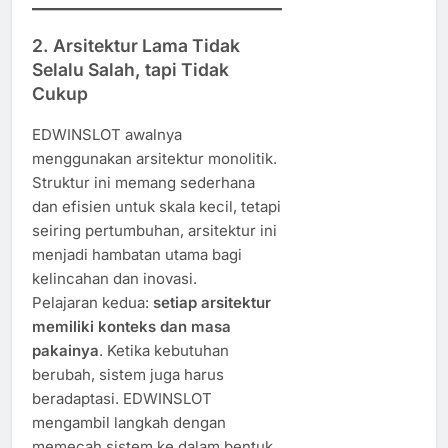
2. Arsitektur Lama Tidak
Selalu Salah, tapi Tidak
Cukup
EDWINSLOT awalnya
menggunakan arsitektur monolitik.
Struktur ini memang sederhana
dan efisien untuk skala kecil, tetapi
seiring pertumbuhan, arsitektur ini
menjadi hambatan utama bagi
kelincahan dan inovasi.
Pelajaran kedua:
setiap arsitektur
memiliki konteks dan masa
pakainya
. Ketika kebutuhan
berubah, sistem juga harus
beradaptasi. EDWINSLOT
mengambil langkah dengan
memecah sistem ke dalam bentuk