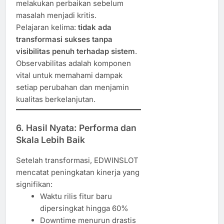
melakukan perbaikan sebelum
masalah menjadi kritis.
Pelajaran kelima:
tidak ada
transformasi sukses tanpa
visibilitas penuh terhadap sistem
.
Observabilitas adalah komponen
vital untuk memahami dampak
setiap perubahan dan menjamin
kualitas berkelanjutan.
6. Hasil Nyata: Performa dan
Skala Lebih Baik
Setelah transformasi, EDWINSLOT
mencatat peningkatan kinerja yang
signifikan:
Waktu rilis fitur baru
dipersingkat hingga 60%
Downtime menurun drastis