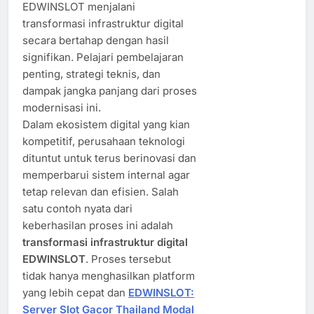
EDWINSLOT menjalani
transformasi infrastruktur digital
secara bertahap dengan hasil
signifikan. Pelajari pembelajaran
penting, strategi teknis, dan
dampak jangka panjang dari proses
modernisasi ini.
Dalam ekosistem digital yang kian
kompetitif, perusahaan teknologi
dituntut untuk terus berinovasi dan
memperbarui sistem internal agar
tetap relevan dan efisien. Salah
satu contoh nyata dari
keberhasilan proses ini adalah
transformasi infrastruktur digital
EDWINSLOT
. Proses tersebut
tidak hanya menghasilkan platform
yang lebih cepat dan
EDWINSLOT:
Server Slot Gacor Thailand Modal