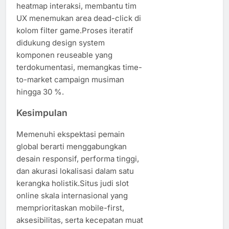
heatmap interaksi, membantu tim
UX menemukan area dead-click di
kolom filter game.Proses iteratif
didukung design system
komponen reuseable yang
terdokumentasi, memangkas time-
to-market campaign musiman
hingga 30 %.
Kesimpulan
Memenuhi ekspektasi pemain
global berarti menggabungkan
desain responsif, performa tinggi,
dan akurasi lokalisasi dalam satu
kerangka holistik.Situs judi slot
online skala internasional yang
memprioritaskan mobile-first,
aksesibilitas, serta kecepatan muat