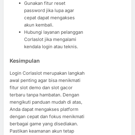
Gunakan fitur reset
password jika lupa agar
cepat dapat mengakses
akun kembali.
Hubungi layanan pelanggan
Corlaslot jika mengalami
kendala login atau teknis.
Kesimpulan
Login Corlaslot merupakan langkah
awal penting agar bisa menikmati
fitur slot demo dan slot gacor
terbaru tanpa hambatan. Dengan
mengikuti panduan mudah di atas,
Anda dapat mengakses platform
dengan cepat dan fokus menikmati
berbagai game yang disediakan.
Pastikan keamanan akun tetap