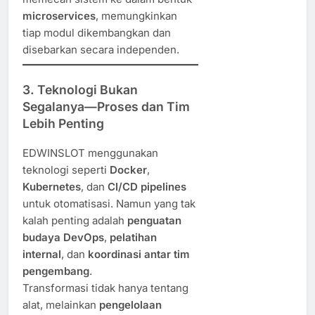
microservices
, memungkinkan
tiap modul dikembangkan dan
disebarkan secara independen.
3. Teknologi Bukan
Segalanya—Proses dan Tim
Lebih Penting
EDWINSLOT menggunakan
teknologi seperti
Docker
,
Kubernetes
, dan
CI/CD pipelines
untuk otomatisasi. Namun yang tak
kalah penting adalah
penguatan
budaya DevOps
,
pelatihan
internal
, dan
koordinasi antar tim
pengembang
.
Transformasi tidak hanya tentang
alat, melainkan
pengelolaan