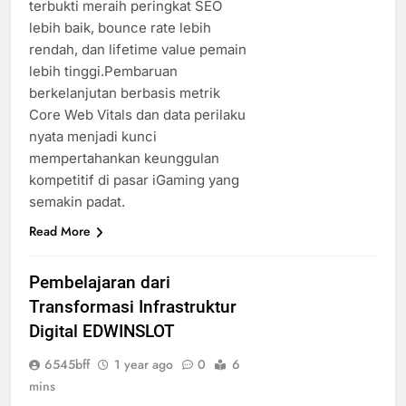
terbukti meraih peringkat SEO
lebih baik, bounce rate lebih
rendah, dan lifetime value pemain
lebih tinggi.Pembaruan
berkelanjutan berbasis metrik
Core Web Vitals dan data perilaku
nyata menjadi kunci
mempertahankan keunggulan
kompetitif di pasar iGaming yang
semakin padat.
Read More
Pembelajaran dari
Transformasi Infrastruktur
Digital EDWINSLOT
6545bff
1 year ago
0
6
mins