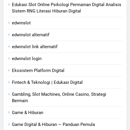
Edukasi Slot Online Psikologi Permainan Digital Analisis
Sistem RNG Literasi Hiburan Digital
edwinslot
edwinslot alternatif
edwinslot link alternatif
edwinslot login
Ekosistem Platform Digital
Fintech & Teknologi | Edukasi Digital
Gambling, Slot Machines, Online Casino, Strategi
Bermain
Game & Hiburan
Game Digital & Hiburan — Panduan Pemula