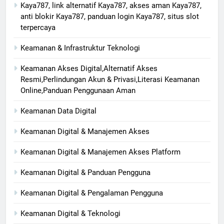
Kaya787, link alternatif Kaya787, akses aman Kaya787,
anti blokir Kaya787, panduan login Kaya787, situs slot
terpercaya
Keamanan & Infrastruktur Teknologi
Keamanan Akses Digital,Alternatif Akses
Resmi,Perlindungan Akun & Privasi,Literasi Keamanan
Online,Panduan Penggunaan Aman
Keamanan Data Digital
Keamanan Digital & Manajemen Akses
Keamanan Digital & Manajemen Akses Platform
Keamanan Digital & Panduan Pengguna
Keamanan Digital & Pengalaman Pengguna
Keamanan Digital & Teknologi