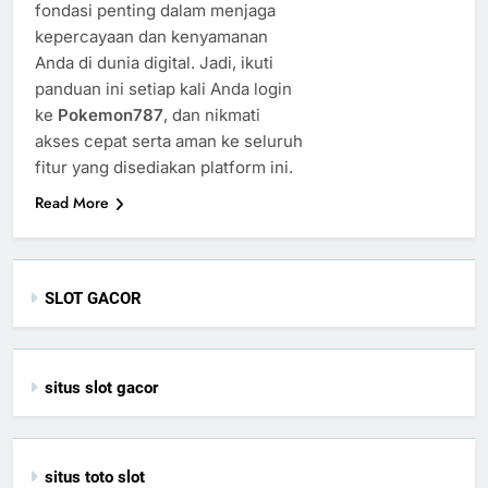
fondasi penting dalam menjaga
kepercayaan dan kenyamanan
Anda di dunia digital. Jadi, ikuti
panduan ini setiap kali Anda login
ke
Pokemon787
, dan nikmati
akses cepat serta aman ke seluruh
fitur yang disediakan platform ini.
Read More
SLOT GACOR
situs slot gacor
situs toto slot