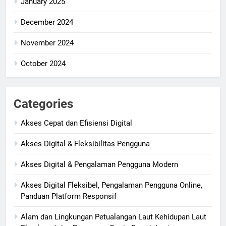
January 2025
December 2024
November 2024
October 2024
Categories
Akses Cepat dan Efisiensi Digital
Akses Digital & Fleksibilitas Pengguna
Akses Digital & Pengalaman Pengguna Modern
Akses Digital Fleksibel, Pengalaman Pengguna Online,
Panduan Platform Responsif
Alam dan Lingkungan Petualangan Laut Kehidupan Laut