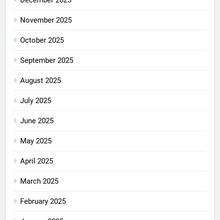
December 2025
November 2025
October 2025
September 2025
August 2025
July 2025
June 2025
May 2025
April 2025
March 2025
February 2025