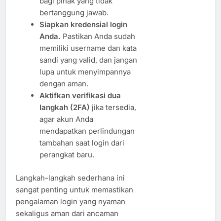
bagi pihak yang tidak
bertanggung jawab.
Siapkan kredensial login
Anda.
Pastikan Anda sudah
memiliki username dan kata
sandi yang valid, dan jangan
lupa untuk menyimpannya
dengan aman.
Aktifkan verifikasi dua
langkah (2FA)
jika tersedia,
agar akun Anda
mendapatkan perlindungan
tambahan saat login dari
perangkat baru.
Langkah-langkah sederhana ini
sangat penting untuk memastikan
pengalaman login yang nyaman
sekaligus aman dari ancaman