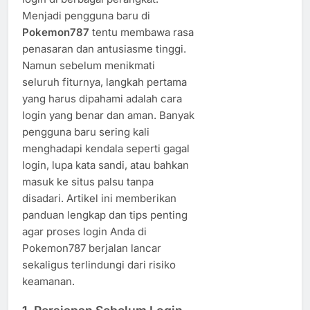
Menjadi pengguna baru di
Pokemon787
tentu membawa rasa
penasaran dan antusiasme tinggi.
Namun sebelum menikmati
seluruh fiturnya, langkah pertama
yang harus dipahami adalah cara
login yang benar dan aman. Banyak
pengguna baru sering kali
menghadapi kendala seperti gagal
login, lupa kata sandi, atau bahkan
masuk ke situs palsu tanpa
disadari. Artikel ini memberikan
panduan lengkap dan tips penting
agar proses login Anda di
Pokemon787 berjalan lancar
sekaligus terlindungi dari risiko
keamanan.