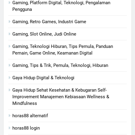
Gaming, Platform Digital, Teknologi, Pengalaman
Pengguna
Gaming, Retro Games, Industri Game
Gaming, Slot Online, Judi Online
Gaming, Teknologi Hiburan, Tips Pemula, Panduan
Pemain, Game Online, Keamanan Digital
Gaming, Tips & Trik, Pemula, Teknologi, Hiburan
Gaya Hidup Digital & Teknologi
Gaya Hidup Sehat Kesehatan & Kebugaran Self-
Improvement Manajemen Kebiasaan Wellness &
Mindfulness
horas88 alternatif
horas88 login