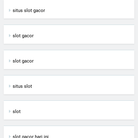
situs slot gacor
slot gacor
slot gacor
situs slot
slot
slot gacor hari ini