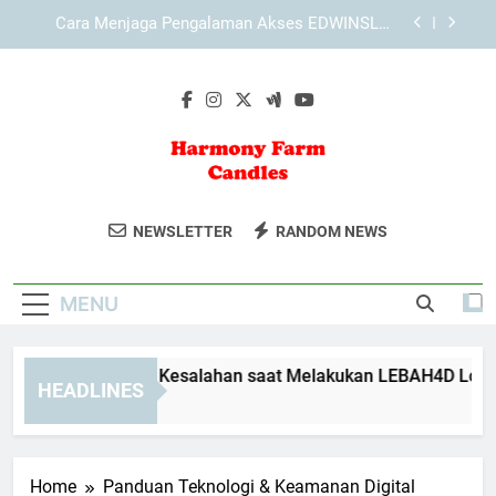
Skip
Cara Menjaga Pengalaman Akses LEBAH4D
to
Tetap Nyaman dan Terarah
content
Cara Menjaga Pengalaman Akses KAYA787 Tetap
Nyaman dan Terarah
Tips Menghindari Kesalahan saat Melakukan
LEBAH4D Login
Cara Menjaga Pengalaman Akses EDWINSLOT
Tetap Nyaman
Harmony Farm
Nikmati Lilin Aromaterapi Alami Dari
Cara Menjaga Pengalaman Akses LEBAH4D
NEWSLETTER
RANDOM NEWS
Tetap Nyaman dan Terarah
Candles
Harmony Farm Candles. Menciptakan
Cara Menjaga Pengalaman Akses KAYA787 Tetap
Suasana Yang Tenang Dan Nyaman Di
Nyaman dan Terarah
MENU
Rumah.
ips Menghindari Kesalahan saat Melakukan LEBAH4D Login
HEADLINES
Weeks Ago
Home
Panduan Teknologi & Keamanan Digital