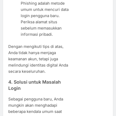
Phishing adalah metode
umum untuk mencuri data
login pengguna baru.
Periksa alamat situs
sebelum memasukkan
informasi pribadi.
Dengan mengikuti tips di atas,
Anda tidak hanya menjaga
keamanan akun, tetapi juga
melindungi identitas digital Anda
secara keseluruhan.
4. Solusi untuk Masalah
Login
Sebagai pengguna baru, Anda
mungkin akan menghadapi
beberapa kendala umum saat