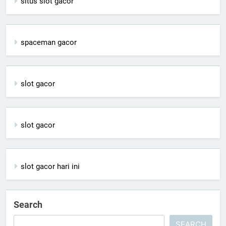
situs slot gacor
spaceman gacor
slot gacor
slot gacor
slot gacor hari ini
Search
SEARCH