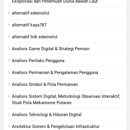
Eksplorasi dan Penemuan Dunia Bawah Laut
alternatif edwinslot
alternatif kaya787
alternatif link edwinslot
Analisis Game Digital & Strategi Pemain
Analisis Perilaku Pengguna
Analisis Permainan & Pengalaman Pengguna
Analisis Simbol & Pola Permainan
Analisis Sistem Digital, Metodologi Observasi Interaktif,
Studi Pola Mekanisme Putaran
Analisis Teknologi & Hiburan Digital
Arsitektur Sistem & Pengelolaan Infrastruktur