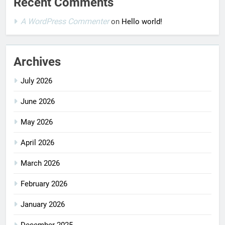
Recent Comments
A WordPress Commenter
on
Hello world!
Archives
July 2026
June 2026
May 2026
April 2026
March 2026
February 2026
January 2026