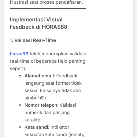
frustrasi saat proses pendaftaran.
Implementasi Visual
Feedback di HORAS88
1.
Validasi Real-Time
horas88
telah menerapkan validasi
real-time di beberapa field penting
seperti:
Alamat email
: Feedback
langsung saat format tidak
sesuai (misalnya tidak ada
simbol @)
Nomor telepon
: Validasi
numerik dan panjang
karakter
Kata sandi
: Indikator
kekuatan kata sandi (lemah,