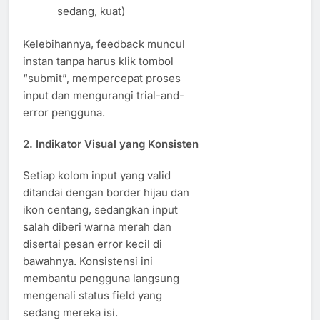
sedang, kuat)
Kelebihannya, feedback muncul
instan tanpa harus klik tombol
“submit”, mempercepat proses
input dan mengurangi trial-and-
error pengguna.
2.
Indikator Visual yang Konsisten
Setiap kolom input yang valid
ditandai dengan border hijau dan
ikon centang, sedangkan input
salah diberi warna merah dan
disertai pesan error kecil di
bawahnya. Konsistensi ini
membantu pengguna langsung
mengenali status field yang
sedang mereka isi.