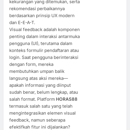
kekurangan yang ditemukan, serta
rekomendasi perbaikannya
berdasarkan prinsip UX modern
dan E-E-A-T.
Visual feedback adalah komponen
penting dalam interaksi antarmuka
pengguna (UI), terutama dalam
konteks formulir pendaftaran atau
login. Saat pengguna berinteraksi
dengan form, mereka
membutuhkan umpan balik
langsung atas aksi mereka—
apakah informasi yang diinput
sudah benar, belum lengkap, atau
salah format. Platform
HORAS88
termasuk salah satu yang telah
mengintegrasikan elemen visual
feedback, namun seberapa
efektifkah fitur ini dijalankan?