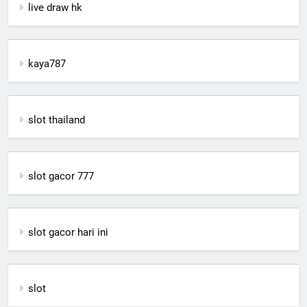
live draw hk
kaya787
slot thailand
slot gacor 777
slot gacor hari ini
slot