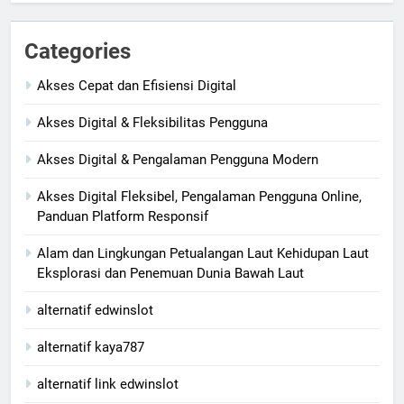
Categories
Akses Cepat dan Efisiensi Digital
Akses Digital & Fleksibilitas Pengguna
Akses Digital & Pengalaman Pengguna Modern
Akses Digital Fleksibel, Pengalaman Pengguna Online,
Panduan Platform Responsif
Alam dan Lingkungan Petualangan Laut Kehidupan Laut
Eksplorasi dan Penemuan Dunia Bawah Laut
alternatif edwinslot
alternatif kaya787
alternatif link edwinslot