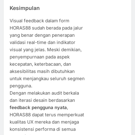
Kesimpulan
Visual feedback dalam form
HORAS88 sudah berada pada jalur
yang benar dengan penerapan
validasi real-time dan indikator
visual yang jelas. Meski demikian,
penyempurnaan pada aspek
kecepatan, keterbacaan, dan
aksesibilitas masih dibutuhkan
untuk menjangkau seluruh segmen
pengguna.
Dengan melakukan audit berkala
dan iterasi desain berdasarkan
feedback pengguna nyata
,
HORAS88 dapat terus memperkuat
kualitas UX mereka dan menjaga
konsistensi performa di semua