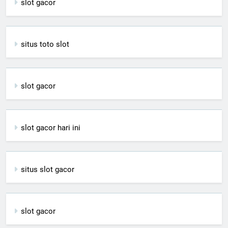
slot gacor
situs toto slot
slot gacor
slot gacor hari ini
situs slot gacor
slot gacor