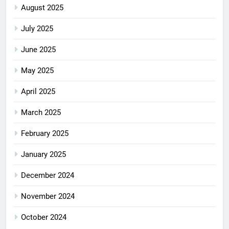
August 2025
July 2025
June 2025
May 2025
April 2025
March 2025
February 2025
January 2025
December 2024
November 2024
October 2024