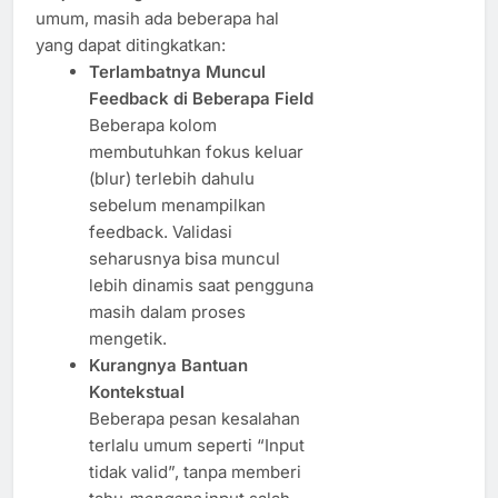
umum, masih ada beberapa hal
yang dapat ditingkatkan:
Terlambatnya Muncul
Feedback di Beberapa Field
Beberapa kolom
membutuhkan fokus keluar
(blur) terlebih dahulu
sebelum menampilkan
feedback. Validasi
seharusnya bisa muncul
lebih dinamis saat pengguna
masih dalam proses
mengetik.
Kurangnya Bantuan
Kontekstual
Beberapa pesan kesalahan
terlalu umum seperti “Input
tidak valid”, tanpa memberi