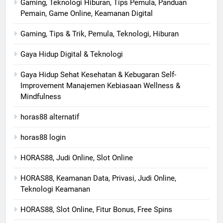
Gaming, Teknologi Hiburan, Tips Pemula, Panduan
Pemain, Game Online, Keamanan Digital
Gaming, Tips & Trik, Pemula, Teknologi, Hiburan
Gaya Hidup Digital & Teknologi
Gaya Hidup Sehat Kesehatan & Kebugaran Self-
Improvement Manajemen Kebiasaan Wellness &
Mindfulness
horas88 alternatif
horas88 login
HORAS88, Judi Online, Slot Online
HORAS88, Keamanan Data, Privasi, Judi Online,
Teknologi Keamanan
HORAS88, Slot Online, Fitur Bonus, Free Spins