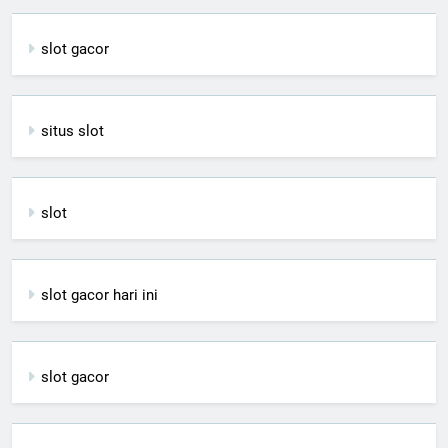
slot gacor
situs slot
slot
slot gacor hari ini
slot gacor