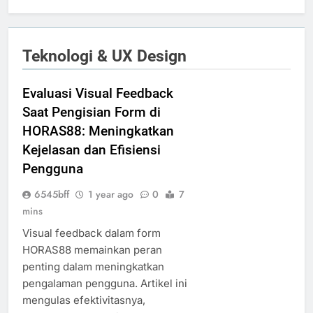
Teknologi & UX Design
Evaluasi Visual Feedback
Saat Pengisian Form di
HORAS88: Meningkatkan
Kejelasan dan Efisiensi
Pengguna
6545bff
1 year ago
0
7
mins
Visual feedback dalam form
HORAS88 memainkan peran
penting dalam meningkatkan
pengalaman pengguna. Artikel ini
mengulas efektivitasnya,