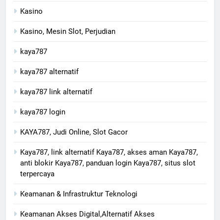
Kasino
Kasino, Mesin Slot, Perjudian
kaya787
kaya787 alternatif
kaya787 link alternatif
kaya787 login
KAYA787, Judi Online, Slot Gacor
Kaya787, link alternatif Kaya787, akses aman Kaya787,
anti blokir Kaya787, panduan login Kaya787, situs slot
terpercaya
Keamanan & Infrastruktur Teknologi
Keamanan Akses Digital,Alternatif Akses