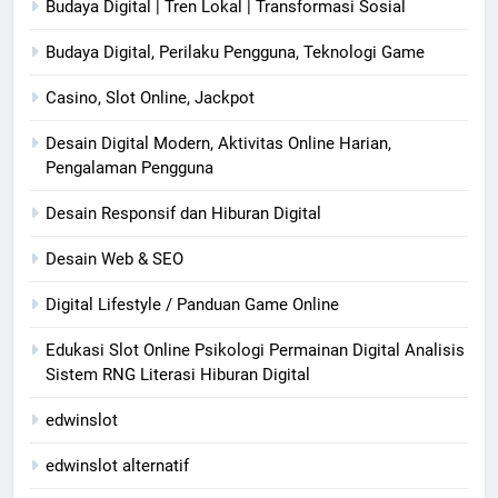
Budaya Digital | Tren Lokal | Transformasi Sosial
Budaya Digital, Perilaku Pengguna, Teknologi Game
Casino, Slot Online, Jackpot
Desain Digital Modern, Aktivitas Online Harian,
Pengalaman Pengguna
Desain Responsif dan Hiburan Digital
Desain Web & SEO
Digital Lifestyle / Panduan Game Online
Edukasi Slot Online Psikologi Permainan Digital Analisis
Sistem RNG Literasi Hiburan Digital
edwinslot
edwinslot alternatif