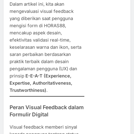
Dalam artikel ini, kita akan
mengevaluasi visual feedback
yang diberikan saat pengguna
mengisi form di HORAS88,
mencakup aspek desain,
efektivitas validasi real-time,
keselarasan warna dan ikon, serta
saran perbaikan berdasarkan
praktik terbaik dalam desain
pengalaman pengguna (UX) dan
prinsip
E-E-A-T (Experience,
Expertise, Authoritativeness,
Trustworthiness)
.
Peran Visual Feedback dalam
Formulir Digital
Visual feedback memberi sinyal