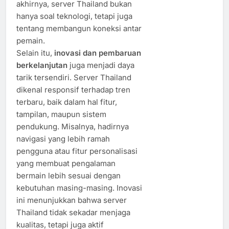
akhirnya, server Thailand bukan
hanya soal teknologi, tetapi juga
tentang membangun koneksi antar
pemain.
Selain itu,
inovasi dan pembaruan
berkelanjutan
juga menjadi daya
tarik tersendiri. Server Thailand
dikenal responsif terhadap tren
terbaru, baik dalam hal fitur,
tampilan, maupun sistem
pendukung. Misalnya, hadirnya
navigasi yang lebih ramah
pengguna atau fitur personalisasi
yang membuat pengalaman
bermain lebih sesuai dengan
kebutuhan masing-masing. Inovasi
ini menunjukkan bahwa server
Thailand tidak sekadar menjaga
kualitas, tetapi juga aktif