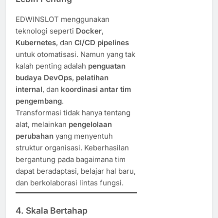
EDWINSLOT menggunakan
teknologi seperti
Docker
,
Kubernetes
, dan
CI/CD pipelines
untuk otomatisasi. Namun yang tak
kalah penting adalah
penguatan
budaya DevOps
,
pelatihan
internal
, dan
koordinasi antar tim
pengembang
.
Transformasi tidak hanya tentang
alat, melainkan
pengelolaan
perubahan
yang menyentuh
struktur organisasi. Keberhasilan
bergantung pada bagaimana tim
dapat beradaptasi, belajar hal baru,
dan berkolaborasi lintas fungsi.
4. Skala Bertahap