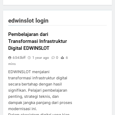
edwinslot login
Pembelajaran dari
Transformasi Infrastruktur
Digital EDWINSLOT
6545bff
1 year ago
0
6
mins
EDWINSLOT menjalani
transformasi infrastruktur digital
secara bertahap dengan hasil
signifikan. Pelajari pembelajaran
penting, strategi teknis, dan
dampak jangka panjang dari proses
modernisasi ini.
Dalam ekosistem digital yang kian