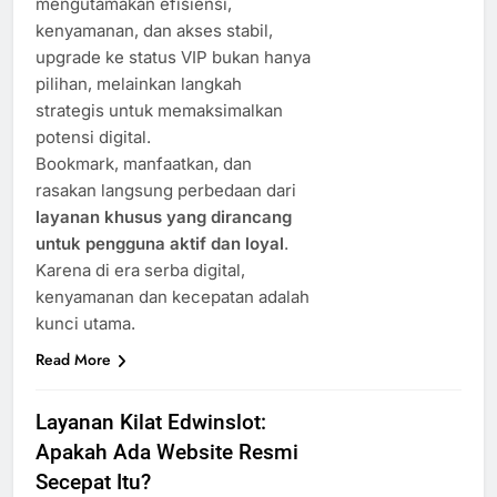
mengutamakan efisiensi,
kenyamanan, dan akses stabil,
upgrade ke status VIP bukan hanya
pilihan, melainkan langkah
strategis untuk memaksimalkan
potensi digital.
Bookmark, manfaatkan, dan
rasakan langsung perbedaan dari
layanan khusus yang dirancang
untuk pengguna aktif dan loyal
.
Karena di era serba digital,
kenyamanan dan kecepatan adalah
kunci utama.
Read More
Layanan Kilat Edwinslot:
Apakah Ada Website Resmi
Secepat Itu?