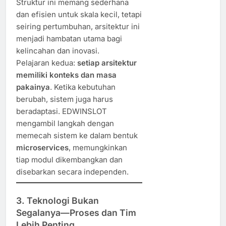
Struktur ini memang sederhana
dan efisien untuk skala kecil, tetapi
seiring pertumbuhan, arsitektur ini
menjadi hambatan utama bagi
kelincahan dan inovasi.
Pelajaran kedua:
setiap arsitektur
memiliki konteks dan masa
pakainya
. Ketika kebutuhan
berubah, sistem juga harus
beradaptasi. EDWINSLOT
mengambil langkah dengan
memecah sistem ke dalam bentuk
microservices
, memungkinkan
tiap modul dikembangkan dan
disebarkan secara independen.
3. Teknologi Bukan
Segalanya—Proses dan Tim
Lebih Penting