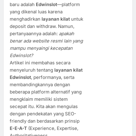
baru adalah
Edwinslot
—platform
yang dikenal luas karena
menghadirkan
layanan kilat
untuk
deposit dan withdraw. Namun,
pertanyaannya adalah:
apakah
benar ada website resmi lain yang
mampu menyaingi kecepatan
Edwinslot?
Artikel ini membahas secara
menyeluruh tentang
layanan kilat
Edwinslot
, performanya, serta
membandingkannya dengan
beberapa platform alternatif yang
mengklaim memiliki sistem
secepat itu. Kita akan mengulas
dengan pendekatan yang SEO-
friendly dan berdasarkan prinsip
E-E-A-T
(Experience, Expertise,
Authoritativeness,