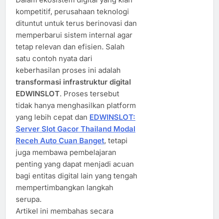
kompetitif, perusahaan teknologi
dituntut untuk terus berinovasi dan
memperbarui sistem internal agar
tetap relevan dan efisien. Salah
satu contoh nyata dari
keberhasilan proses ini adalah
transformasi infrastruktur digital
EDWINSLOT
. Proses tersebut
tidak hanya menghasilkan platform
yang lebih cepat dan
EDWINSLOT:
Server Slot Gacor Thailand Modal
Receh Auto Cuan Banget
, tetapi
juga membawa pembelajaran
penting yang dapat menjadi acuan
bagi entitas digital lain yang tengah
mempertimbangkan langkah
serupa.
Artikel ini membahas secara