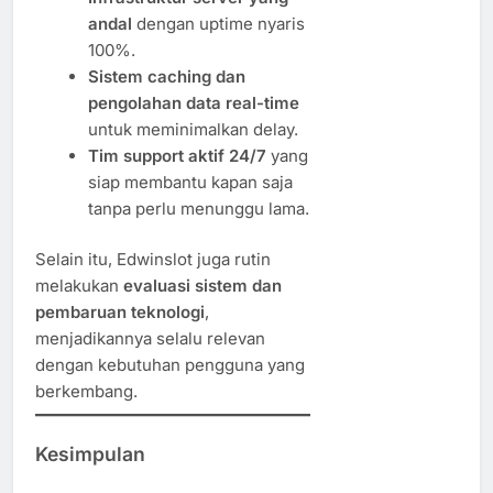
andal
dengan uptime nyaris
100%.
Sistem caching dan
pengolahan data real-time
untuk meminimalkan delay.
Tim support aktif 24/7
yang
siap membantu kapan saja
tanpa perlu menunggu lama.
Selain itu, Edwinslot juga rutin
melakukan
evaluasi sistem dan
pembaruan teknologi
,
menjadikannya selalu relevan
dengan kebutuhan pengguna yang
berkembang.
Kesimpulan