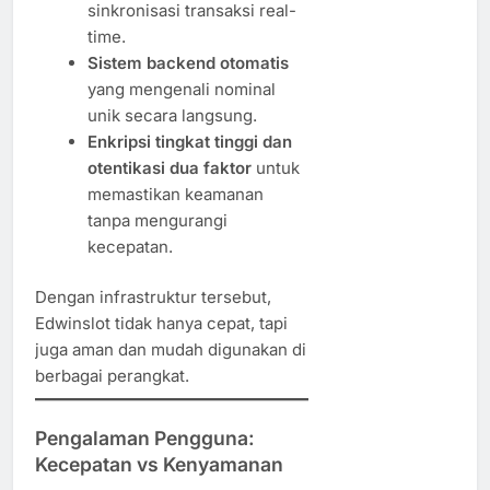
sinkronisasi transaksi real-
time.
Sistem backend otomatis
yang mengenali nominal
unik secara langsung.
Enkripsi tingkat tinggi dan
otentikasi dua faktor
untuk
memastikan keamanan
tanpa mengurangi
kecepatan.
Dengan infrastruktur tersebut,
Edwinslot tidak hanya cepat, tapi
juga aman dan mudah digunakan di
berbagai perangkat.
Pengalaman Pengguna:
Kecepatan vs Kenyamanan