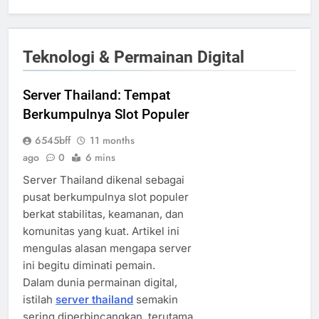
Teknologi & Permainan Digital
Server Thailand: Tempat
Berkumpulnya Slot Populer
6545bff
11 months
ago
0
6 mins
Server Thailand dikenal sebagai
pusat berkumpulnya slot populer
berkat stabilitas, keamanan, dan
komunitas yang kuat. Artikel ini
mengulas alasan mengapa server
ini begitu diminati pemain.
Dalam dunia permainan digital,
istilah
server thailand
semakin
sering diperbincangkan, terutama