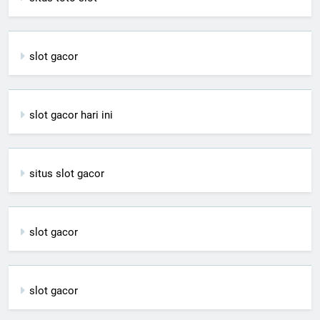
slot gacor
slot gacor hari ini
situs slot gacor
slot gacor
slot gacor