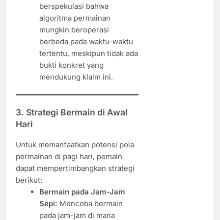
berspekulasi bahwa
algoritma permainan
mungkin beroperasi
berbeda pada waktu-waktu
tertentu, meskipun tidak ada
bukti konkret yang
mendukung klaim ini.​
3.
Strategi Bermain di Awal
Hari
Untuk memanfaatkan potensi pola
permainan di pagi hari, pemain
dapat mempertimbangkan strategi
berikut:​
Bermain pada Jam-Jam
Sepi:
Mencoba bermain
pada jam-jam di mana