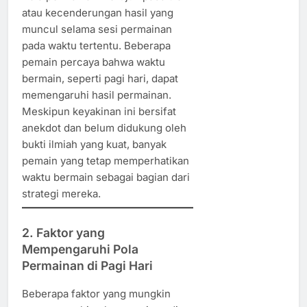
atau kecenderungan hasil yang
muncul selama sesi permainan
pada waktu tertentu. Beberapa
pemain percaya bahwa waktu
bermain, seperti pagi hari, dapat
memengaruhi hasil permainan.
Meskipun keyakinan ini bersifat
anekdot dan belum didukung oleh
bukti ilmiah yang kuat, banyak
pemain yang tetap memperhatikan
waktu bermain sebagai bagian dari
strategi mereka.​
2.
Faktor yang
Mempengaruhi Pola
Permainan di Pagi Hari
Beberapa faktor yang mungkin