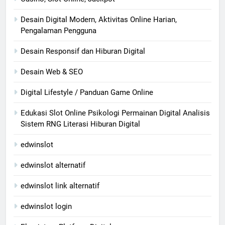
Desain Digital Modern, Aktivitas Online Harian,
Pengalaman Pengguna
Desain Responsif dan Hiburan Digital
Desain Web & SEO
Digital Lifestyle / Panduan Game Online
Edukasi Slot Online Psikologi Permainan Digital Analisis
Sistem RNG Literasi Hiburan Digital
edwinslot
edwinslot alternatif
edwinslot link alternatif
edwinslot login