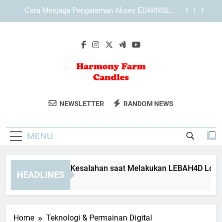
Skip
Cara Menjaga Pengalaman Akses LEBAH4D
to
Tetap Nyaman dan Terarah
content
Cara Menjaga Pengalaman Akses KAYA787 Tetap
Nyaman dan Terarah
Tips Menghindari Kesalahan saat Melakukan
LEBAH4D Login
Cara Menjaga Pengalaman Akses EDWINSLOT
Tetap Nyaman
Harmony Farm
Nikmati Lilin Aromaterapi Alami Dari
Cara Menjaga Pengalaman Akses LEBAH4D
NEWSLETTER
RANDOM NEWS
Tetap Nyaman dan Terarah
Candles
Harmony Farm Candles. Menciptakan
Cara Menjaga Pengalaman Akses KAYA787 Tetap
Suasana Yang Tenang Dan Nyaman Di
Nyaman dan Terarah
MENU
Rumah.
ps Menghindari Kesalahan saat Melakukan LEBAH4D Login
HEADLINES
Week Ago
Home
Teknologi & Permainan Digital