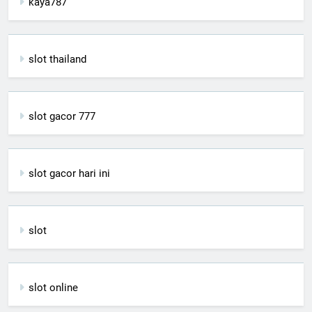
kaya787
slot thailand
slot gacor 777
slot gacor hari ini
slot
slot online