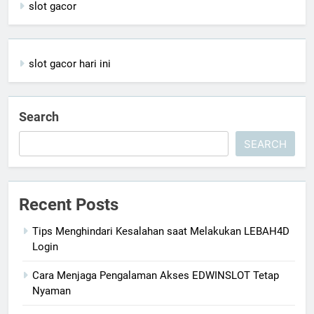
slot gacor
slot gacor hari ini
Search
SEARCH
Recent Posts
Tips Menghindari Kesalahan saat Melakukan LEBAH4D
Login
Cara Menjaga Pengalaman Akses EDWINSLOT Tetap
Nyaman