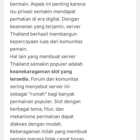
bermain. Aspek ini penting karena
isu privasi semakin mendapat
perhatian di era digital. Dengan
keamanan yang terjamin, server
Thailand berhasil membangun
kepercayaan luas dari komunitas
pemain.
Hal lain yang membuat server
Thailand semakin populer adalah
keanekaragaman slot yang
tersedia
. Forum dan komunitas
sering menyebut server ini
sebagai “rumah” bagi banyak
permainan populer. Slot dengan
berbagai tema, fitur, dan
mekanisme permainan dapat
diakses dengan mudah.
Keberagaman inilah yang membuat
pemain merasa tidak cepat bosan,