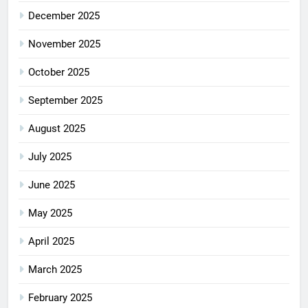
December 2025
November 2025
October 2025
September 2025
August 2025
July 2025
June 2025
May 2025
April 2025
March 2025
February 2025