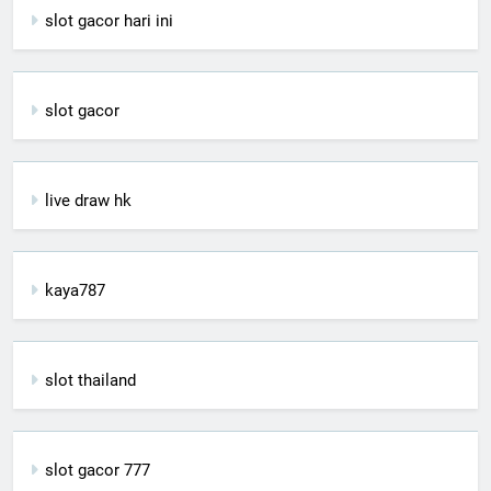
slot gacor hari ini
slot gacor
live draw hk
kaya787
slot thailand
slot gacor 777