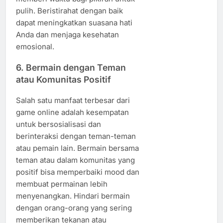
pulih. Beristirahat dengan baik
dapat meningkatkan suasana hati
Anda dan menjaga kesehatan
emosional.
6. Bermain dengan Teman
atau Komunitas Positif
Salah satu manfaat terbesar dari
game online adalah kesempatan
untuk bersosialisasi dan
berinteraksi dengan teman-teman
atau pemain lain. Bermain bersama
teman atau dalam komunitas yang
positif bisa memperbaiki mood dan
membuat permainan lebih
menyenangkan. Hindari bermain
dengan orang-orang yang sering
memberikan tekanan atau