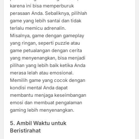
karena ini bisa memperburuk
perasaan Anda. Sebaliknya, pilihlah
game yang lebih santai dan tidak
terlalu memicu adrenalin.
Misalnya, game dengan gameplay
yang ringan, seperti puzzle atau
game petualangan dengan cerita
yang menyenangkan, bisa menjadi
pilihan yang lebih baik ketika Anda
merasa lelah atau emosional.
Memilih game yang cocok dengan
kondisi mental Anda dapat
membantu menjaga keseimbangan
emosi dan membuat pengalaman
gaming lebih menyenangkan.
5. Ambil Waktu untuk
Beristirahat