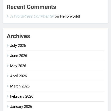
Recent Comments
A WordPress Commenter
on
Hello world!
Archives
July 2026
June 2026
May 2026
April 2026
March 2026
February 2026
January 2026