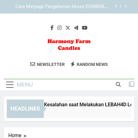
Skip
Cara Menjaga Pengalaman Akses LEBAH4D
to
Tetap Nyaman dan Terarah
content
Cara Menjaga Pengalaman Akses KAYA787 Tetap
Nyaman dan Terarah
Tips Menghindari Kesalahan saat Melakukan
LEBAH4D Login
Cara Menjaga Pengalaman Akses EDWINSLOT
Tetap Nyaman
Harmony Farm
Nikmati Lilin Aromaterapi Alami Dari
Cara Menjaga Pengalaman Akses LEBAH4D
NEWSLETTER
RANDOM NEWS
Tetap Nyaman dan Terarah
Candles
Harmony Farm Candles. Menciptakan
Cara Menjaga Pengalaman Akses KAYA787 Tetap
Suasana Yang Tenang Dan Nyaman Di
Nyaman dan Terarah
MENU
Rumah.
ps Menghindari Kesalahan saat Melakukan LEBAH4D Login
HEADLINES
Weeks Ago
Home