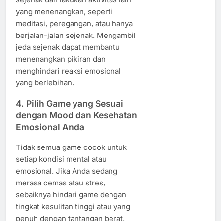
yang menenangkan, seperti
meditasi, peregangan, atau hanya
berjalan-jalan sejenak. Mengambil
jeda sejenak dapat membantu
menenangkan pikiran dan
menghindari reaksi emosional
yang berlebihan.
4. Pilih Game yang Sesuai
dengan Mood dan Kesehatan
Emosional Anda
Tidak semua game cocok untuk
setiap kondisi mental atau
emosional. Jika Anda sedang
merasa cemas atau stres,
sebaiknya hindari game dengan
tingkat kesulitan tinggi atau yang
penuh dengan tantangan berat,