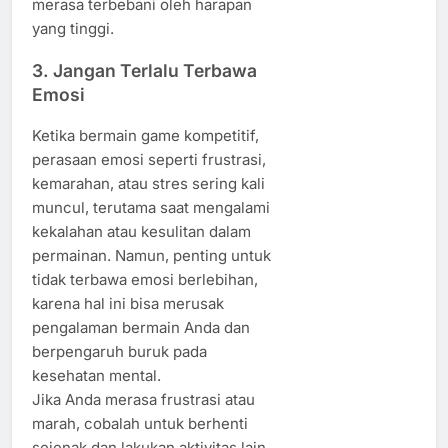
merasa terbebani oleh harapan
yang tinggi.
3. Jangan Terlalu Terbawa
Emosi
Ketika bermain game kompetitif,
perasaan emosi seperti frustrasi,
kemarahan, atau stres sering kali
muncul, terutama saat mengalami
kekalahan atau kesulitan dalam
permainan. Namun, penting untuk
tidak terbawa emosi berlebihan,
karena hal ini bisa merusak
pengalaman bermain Anda dan
berpengaruh buruk pada
kesehatan mental.
Jika Anda merasa frustrasi atau
marah, cobalah untuk berhenti
sejenak dan lakukan aktivitas lain