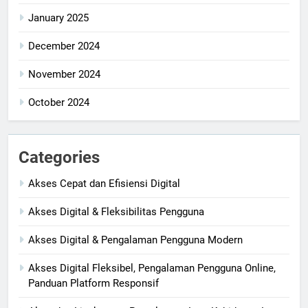
January 2025
December 2024
November 2024
October 2024
Categories
Akses Cepat dan Efisiensi Digital
Akses Digital & Fleksibilitas Pengguna
Akses Digital & Pengalaman Pengguna Modern
Akses Digital Fleksibel, Pengalaman Pengguna Online,
Panduan Platform Responsif