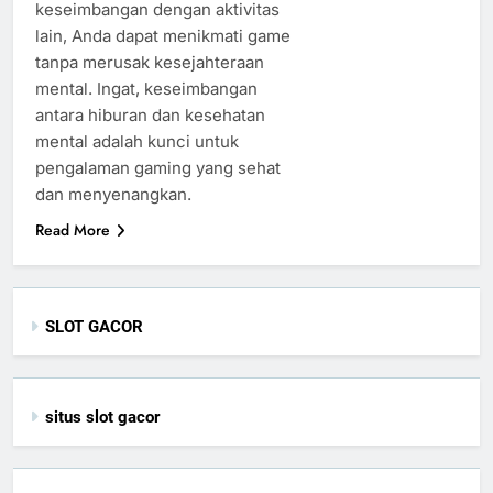
keseimbangan dengan aktivitas
lain, Anda dapat menikmati game
tanpa merusak kesejahteraan
mental. Ingat, keseimbangan
antara hiburan dan kesehatan
mental adalah kunci untuk
pengalaman gaming yang sehat
dan menyenangkan.
Read More
SLOT GACOR
situs slot gacor