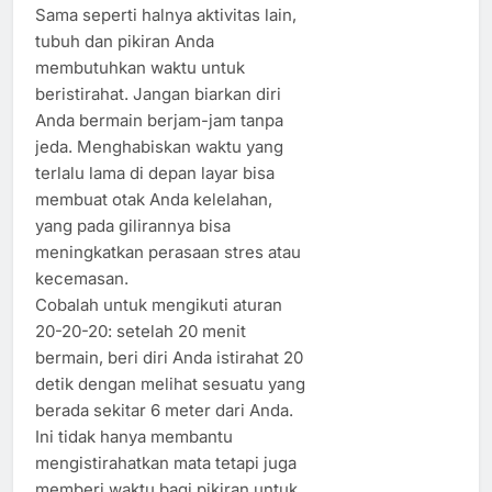
Sama seperti halnya aktivitas lain,
tubuh dan pikiran Anda
membutuhkan waktu untuk
beristirahat. Jangan biarkan diri
Anda bermain berjam-jam tanpa
jeda. Menghabiskan waktu yang
terlalu lama di depan layar bisa
membuat otak Anda kelelahan,
yang pada gilirannya bisa
meningkatkan perasaan stres atau
kecemasan.
Cobalah untuk mengikuti aturan
20-20-20: setelah 20 menit
bermain, beri diri Anda istirahat 20
detik dengan melihat sesuatu yang
berada sekitar 6 meter dari Anda.
Ini tidak hanya membantu
mengistirahatkan mata tetapi juga
memberi waktu bagi pikiran untuk