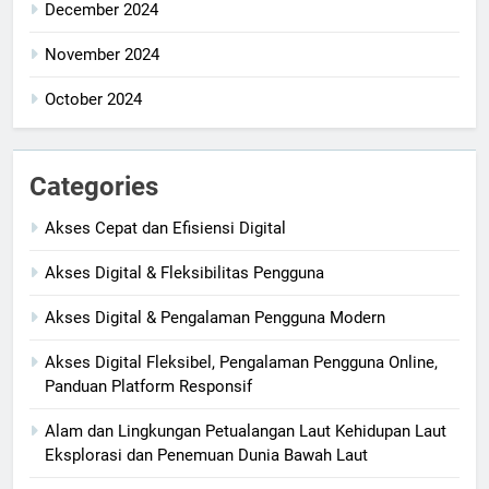
December 2024
November 2024
October 2024
Categories
Akses Cepat dan Efisiensi Digital
Akses Digital & Fleksibilitas Pengguna
Akses Digital & Pengalaman Pengguna Modern
Akses Digital Fleksibel, Pengalaman Pengguna Online,
Panduan Platform Responsif
Alam dan Lingkungan Petualangan Laut Kehidupan Laut
Eksplorasi dan Penemuan Dunia Bawah Laut