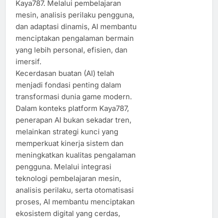
Kaya787. Melalui pembelajaran
mesin, analisis perilaku pengguna,
dan adaptasi dinamis, AI membantu
menciptakan pengalaman bermain
yang lebih personal, efisien, dan
imersif.
Kecerdasan buatan (AI) telah
menjadi fondasi penting dalam
transformasi dunia game modern.
Dalam konteks platform Kaya787,
penerapan AI bukan sekadar tren,
melainkan strategi kunci yang
memperkuat kinerja sistem dan
meningkatkan kualitas pengalaman
pengguna. Melalui integrasi
teknologi pembelajaran mesin,
analisis perilaku, serta otomatisasi
proses, AI membantu menciptakan
ekosistem digital yang cerdas,