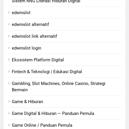
Sistem RNG Literasi Hiburan Digital
edwinslot
edwinslot alternatif
edwinslot link alternatif
edwinslot login
Ekosistem Platform Digital
Fintech & Teknologi | Edukasi Digital
Gambling, Slot Machines, Online Casino, Strategi
Bermain
Game & Hiburan
Game Digital & Hiburan — Panduan Pemula
Game Online / Panduan Pemula