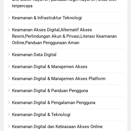
terpercaya
Keamanan & Infrastruktur Teknologi
Keamanan Akses Digital,Alternatif Akses
Resmi,Perlindungan Akun & Privasi,Literasi Keamanan
Online,Panduan Penggunaan Aman
Keamanan Data Digital
Keamanan Digital & Manajemen Akses
Keamanan Digital & Manajemen Akses Platform
Keamanan Digital & Panduan Pengguna
Keamanan Digital & Pengalaman Pengguna
Keamanan Digital & Teknologi
Keamanan Digital dan Kebiasaan Akses Online