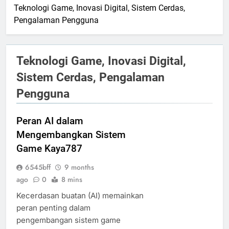
Teknologi Game, Inovasi Digital, Sistem Cerdas,
Pengalaman Pengguna
Teknologi Game, Inovasi Digital,
Sistem Cerdas, Pengalaman
Pengguna
Peran AI dalam
Mengembangkan Sistem
Game Kaya787
6545bff
9 months
ago
0
8 mins
Kecerdasan buatan (AI) memainkan
peran penting dalam
pengembangan sistem game