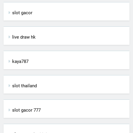
slot gacor
live draw hk
kaya787
slot thailand
slot gacor 777