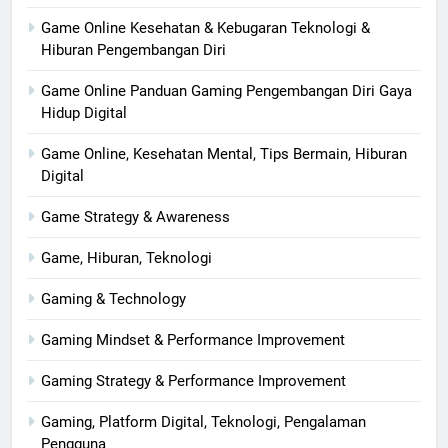
Game Online Kesehatan & Kebugaran Teknologi &
Hiburan Pengembangan Diri
Game Online Panduan Gaming Pengembangan Diri Gaya
Hidup Digital
Game Online, Kesehatan Mental, Tips Bermain, Hiburan
Digital
Game Strategy & Awareness
Game, Hiburan, Teknologi
Gaming & Technology
Gaming Mindset & Performance Improvement
Gaming Strategy & Performance Improvement
Gaming, Platform Digital, Teknologi, Pengalaman
Pengguna