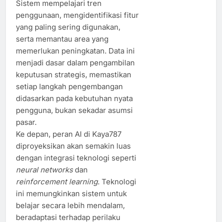
Sistem mempelajari tren
penggunaan, mengidentifikasi fitur
yang paling sering digunakan,
serta memantau area yang
memerlukan peningkatan. Data ini
menjadi dasar dalam pengambilan
keputusan strategis, memastikan
setiap langkah pengembangan
didasarkan pada kebutuhan nyata
pengguna, bukan sekadar asumsi
pasar.
Ke depan, peran AI di Kaya787
diproyeksikan akan semakin luas
dengan integrasi teknologi seperti
neural networks
dan
reinforcement learning
. Teknologi
ini memungkinkan sistem untuk
belajar secara lebih mendalam,
beradaptasi terhadap perilaku