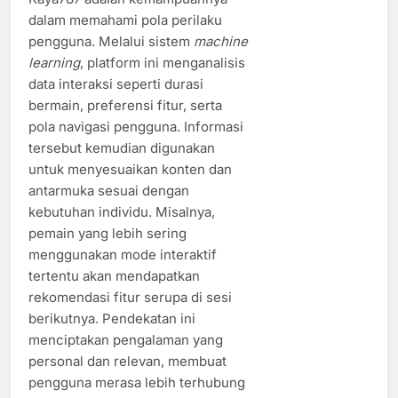
dalam memahami pola perilaku
pengguna. Melalui sistem
machine
learning
, platform ini menganalisis
data interaksi seperti durasi
bermain, preferensi fitur, serta
pola navigasi pengguna. Informasi
tersebut kemudian digunakan
untuk menyesuaikan konten dan
antarmuka sesuai dengan
kebutuhan individu. Misalnya,
pemain yang lebih sering
menggunakan mode interaktif
tertentu akan mendapatkan
rekomendasi fitur serupa di sesi
berikutnya. Pendekatan ini
menciptakan pengalaman yang
personal dan relevan, membuat
pengguna merasa lebih terhubung