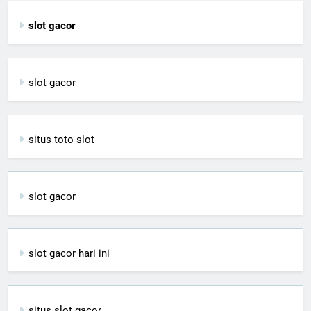
slot gacor
slot gacor
situs toto slot
slot gacor
slot gacor hari ini
situs slot gacor