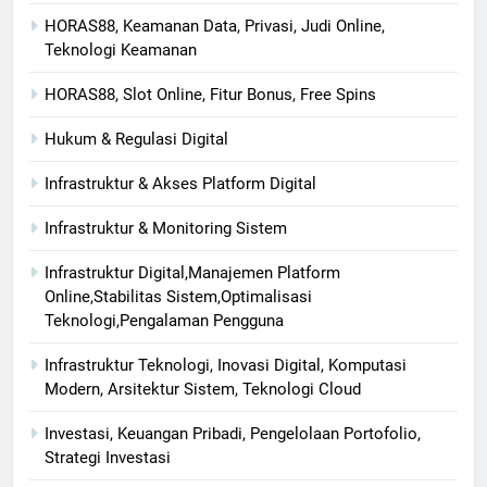
HORAS88, Keamanan Data, Privasi, Judi Online,
Teknologi Keamanan
HORAS88, Slot Online, Fitur Bonus, Free Spins
Hukum & Regulasi Digital
Infrastruktur & Akses Platform Digital
Infrastruktur & Monitoring Sistem
Infrastruktur Digital,Manajemen Platform
Online,Stabilitas Sistem,Optimalisasi
Teknologi,Pengalaman Pengguna
Infrastruktur Teknologi, Inovasi Digital, Komputasi
Modern, Arsitektur Sistem, Teknologi Cloud
Investasi, Keuangan Pribadi, Pengelolaan Portofolio,
Strategi Investasi