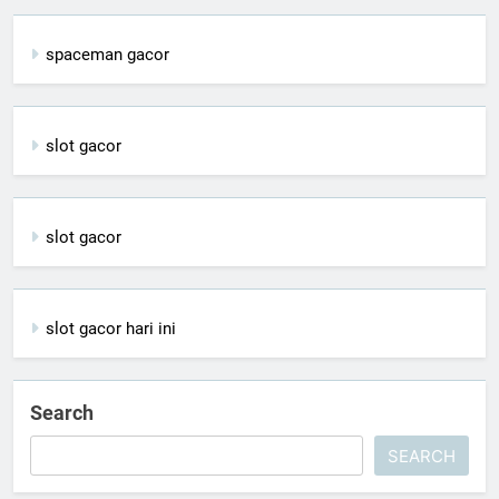
spaceman gacor
slot gacor
slot gacor
slot gacor hari ini
Search
SEARCH