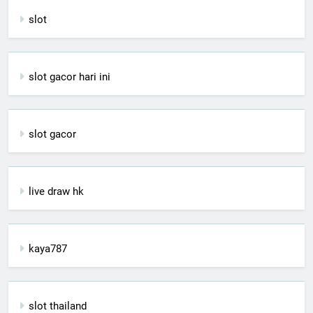
slot
slot gacor hari ini
slot gacor
live draw hk
kaya787
slot thailand