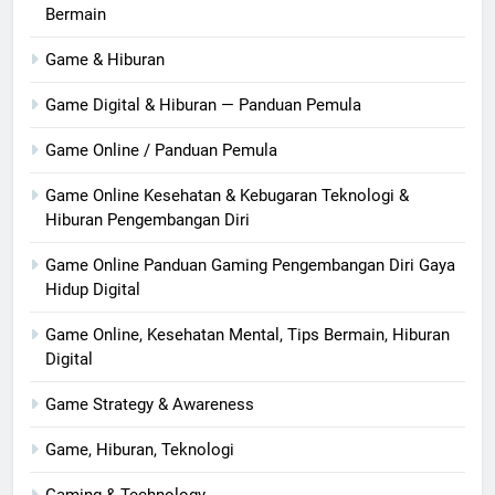
Bermain
Game & Hiburan
Game Digital & Hiburan — Panduan Pemula
Game Online / Panduan Pemula
Game Online Kesehatan & Kebugaran Teknologi &
Hiburan Pengembangan Diri
Game Online Panduan Gaming Pengembangan Diri Gaya
Hidup Digital
Game Online, Kesehatan Mental, Tips Bermain, Hiburan
Digital
Game Strategy & Awareness
Game, Hiburan, Teknologi
Gaming & Technology