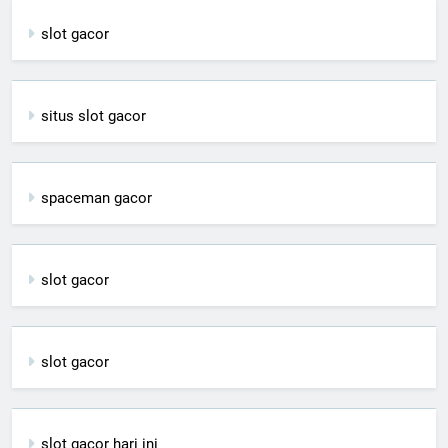
slot gacor
situs slot gacor
spaceman gacor
slot gacor
slot gacor
slot gacor hari ini