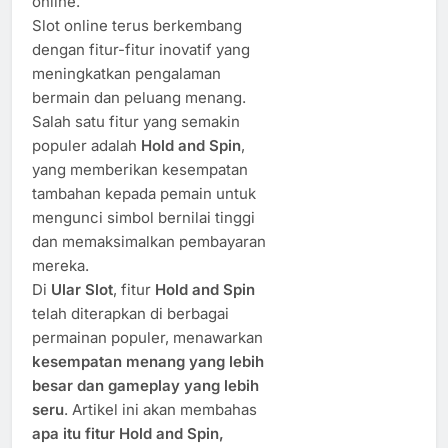
online.
Slot online terus berkembang
dengan fitur-fitur inovatif yang
meningkatkan pengalaman
bermain dan peluang menang.
Salah satu fitur yang semakin
populer adalah
Hold and Spin
,
yang memberikan kesempatan
tambahan kepada pemain untuk
mengunci simbol bernilai tinggi
dan memaksimalkan pembayaran
mereka.
Di
Ular Slot
, fitur
Hold and Spin
telah diterapkan di berbagai
permainan populer, menawarkan
kesempatan menang yang lebih
besar dan gameplay yang lebih
seru
. Artikel ini akan membahas
apa itu fitur Hold and Spin,