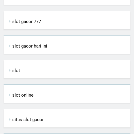
slot gacor 777
slot gacor hari ini
slot
slot online
situs slot gacor