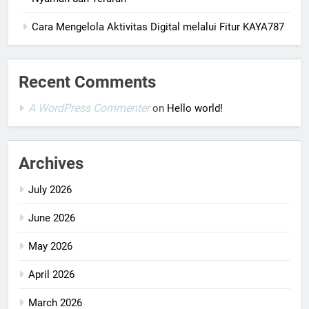
Cara Mengelola Aktivitas Digital melalui Fitur KAYA787
Recent Comments
A WordPress Commenter
on
Hello world!
Archives
July 2026
June 2026
May 2026
April 2026
March 2026