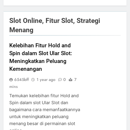
Slot Online, Fitur Slot, Strategi
Menang
Kelebihan Fitur Hold and
Spin dalam Slot Ular Slot:
Meningkatkan Peluang
Kemenangan
6545bff
1 year ago
0
7
mins
Temukan kelebihan fitur Hold and
Spin dalam slot Ular Slot dan
bagaimana cara memanfaatkannya
untuk meningkatkan peluang
menang besar di permainan slot