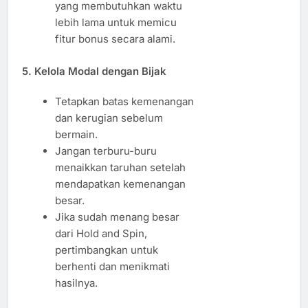
yang membutuhkan waktu
lebih lama untuk memicu
fitur bonus secara alami.
5. Kelola Modal dengan Bijak
Tetapkan batas kemenangan
dan kerugian sebelum
bermain.
Jangan terburu-buru
menaikkan taruhan setelah
mendapatkan kemenangan
besar.
Jika sudah menang besar
dari Hold and Spin,
pertimbangkan untuk
berhenti dan menikmati
hasilnya.