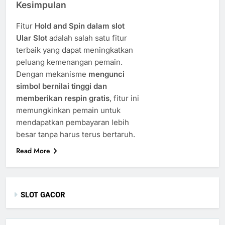
Kesimpulan
Fitur
Hold and Spin dalam slot
Ular Slot
adalah salah satu fitur
terbaik yang dapat meningkatkan
peluang kemenangan pemain.
Dengan mekanisme
mengunci
simbol bernilai tinggi dan
memberikan respin gratis
, fitur ini
memungkinkan pemain untuk
mendapatkan pembayaran lebih
besar tanpa harus terus bertaruh.
Read More
SLOT GACOR