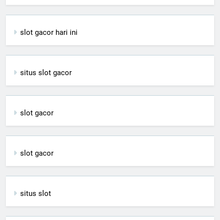
slot gacor hari ini
situs slot gacor
slot gacor
slot gacor
situs slot