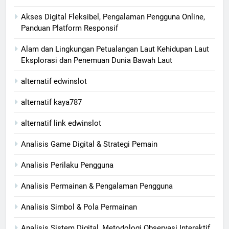
Akses Digital Fleksibel, Pengalaman Pengguna Online,
Panduan Platform Responsif
Alam dan Lingkungan Petualangan Laut Kehidupan Laut
Eksplorasi dan Penemuan Dunia Bawah Laut
alternatif edwinslot
alternatif kaya787
alternatif link edwinslot
Analisis Game Digital & Strategi Pemain
Analisis Perilaku Pengguna
Analisis Permainan & Pengalaman Pengguna
Analisis Simbol & Pola Permainan
Analisis Sistem Digital, Metodologi Observasi Interaktif,