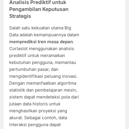
Analisis Prediktif untuk
Pengambilan Keputusan
Strategis
Salah satu kekuatan utama Big
Data adalah kemampuannya dalam
memprediksi tren masa depan
.
Corlaslot menggunakan analisis
prediktif untuk meramalkan
kebutuhan pengguna, memantau
pertumbuhan pasar, dan
mengidentifikasi peluang inovasi.
Dengan memanfaatkan algoritma
statistik dan pembelajaran mesin,
sistem dapat mendeteksi pola dari
jutaan data historis untuk
menghasilkan proyeksi yang
akurat. Sebagai contoh, data
interaksi pengguna dapat