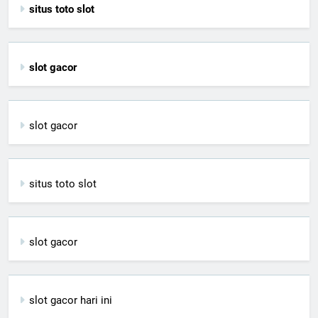
situs toto slot
slot gacor
slot gacor
situs toto slot
slot gacor
slot gacor hari ini