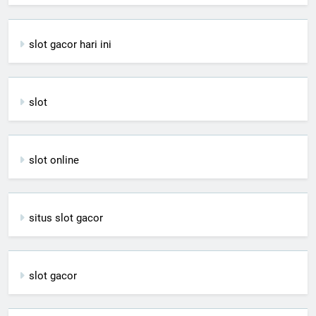
slot gacor hari ini
slot
slot online
situs slot gacor
slot gacor