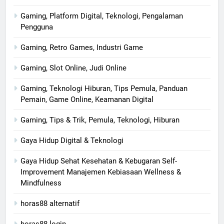
Gaming, Platform Digital, Teknologi, Pengalaman
Pengguna
Gaming, Retro Games, Industri Game
Gaming, Slot Online, Judi Online
Gaming, Teknologi Hiburan, Tips Pemula, Panduan
Pemain, Game Online, Keamanan Digital
Gaming, Tips & Trik, Pemula, Teknologi, Hiburan
Gaya Hidup Digital & Teknologi
Gaya Hidup Sehat Kesehatan & Kebugaran Self-
Improvement Manajemen Kebiasaan Wellness &
Mindfulness
horas88 alternatif
horas88 login