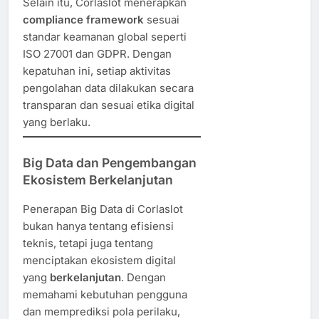
Selain itu, Corlaslot menerapkan
compliance framework
sesuai
standar keamanan global seperti
ISO 27001 dan GDPR. Dengan
kepatuhan ini, setiap aktivitas
pengolahan data dilakukan secara
transparan dan sesuai etika digital
yang berlaku.
Big Data dan Pengembangan
Ekosistem Berkelanjutan
Penerapan Big Data di Corlaslot
bukan hanya tentang efisiensi
teknis, tetapi juga tentang
menciptakan ekosistem digital
yang
berkelanjutan
. Dengan
memahami kebutuhan pengguna
dan memprediksi pola perilaku,