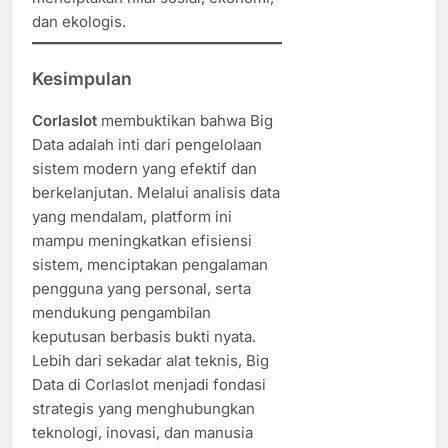
dan ekologis.
Kesimpulan
Corlaslot
membuktikan bahwa Big
Data adalah inti dari pengelolaan
sistem modern yang efektif dan
berkelanjutan. Melalui analisis data
yang mendalam, platform ini
mampu meningkatkan efisiensi
sistem, menciptakan pengalaman
pengguna yang personal, serta
mendukung pengambilan
keputusan berbasis bukti nyata.
Lebih dari sekadar alat teknis, Big
Data di Corlaslot menjadi fondasi
strategis yang menghubungkan
teknologi, inovasi, dan manusia