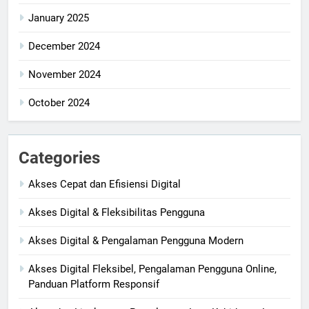
January 2025
December 2024
November 2024
October 2024
Categories
Akses Cepat dan Efisiensi Digital
Akses Digital & Fleksibilitas Pengguna
Akses Digital & Pengalaman Pengguna Modern
Akses Digital Fleksibel, Pengalaman Pengguna Online,
Panduan Platform Responsif