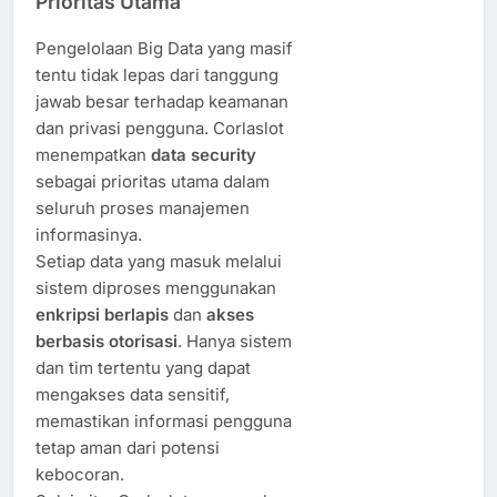
Prioritas Utama
Pengelolaan Big Data yang masif
tentu tidak lepas dari tanggung
jawab besar terhadap keamanan
dan privasi pengguna. Corlaslot
menempatkan
data security
sebagai prioritas utama dalam
seluruh proses manajemen
informasinya.
Setiap data yang masuk melalui
sistem diproses menggunakan
enkripsi berlapis
dan
akses
berbasis otorisasi
. Hanya sistem
dan tim tertentu yang dapat
mengakses data sensitif,
memastikan informasi pengguna
tetap aman dari potensi
kebocoran.