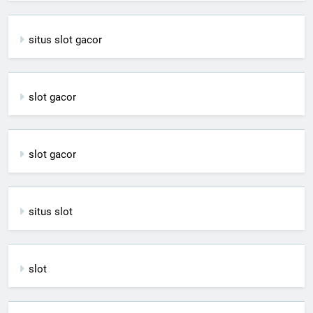
situs slot gacor
slot gacor
slot gacor
situs slot
slot