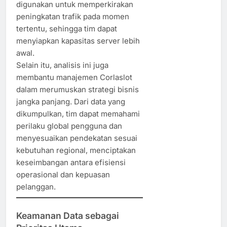
digunakan untuk memperkirakan
peningkatan trafik pada momen
tertentu, sehingga tim dapat
menyiapkan kapasitas server lebih
awal.
Selain itu, analisis ini juga
membantu manajemen Corlaslot
dalam merumuskan strategi bisnis
jangka panjang. Dari data yang
dikumpulkan, tim dapat memahami
perilaku global pengguna dan
menyesuaikan pendekatan sesuai
kebutuhan regional, menciptakan
keseimbangan antara efisiensi
operasional dan kepuasan
pelanggan.
Keamanan Data sebagai