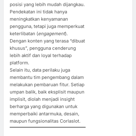
posisi yang lebih mudah dijangkau.
Pendekatan ini tidak hanya
meningkatkan kenyamanan
pengguna, tetapi juga memperkuat
keterlibatan (
engagement
).
Dengan konten yang terasa “dibuat
khusus”, pengguna cenderung
lebih aktif dan loyal terhadap
platform.
Selain itu, data perilaku juga
membantu tim pengembang dalam
melakukan pembaruan fitur. Setiap
umpan balik, baik eksplisit maupun
implisit, diolah menjadi insight
berharga yang digunakan untuk
memperbaiki antarmuka, desain,
maupun fungsionalitas Corlaslot.