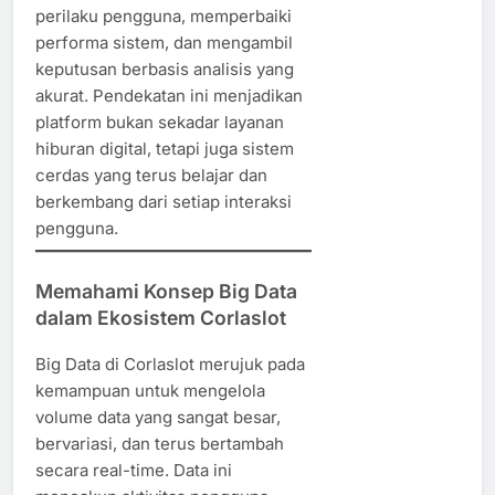
perilaku pengguna, memperbaiki
performa sistem, dan mengambil
keputusan berbasis analisis yang
akurat. Pendekatan ini menjadikan
platform bukan sekadar layanan
hiburan digital, tetapi juga sistem
cerdas yang terus belajar dan
berkembang dari setiap interaksi
pengguna.
Memahami Konsep Big Data
dalam Ekosistem Corlaslot
Big Data di Corlaslot merujuk pada
kemampuan untuk mengelola
volume data yang sangat besar,
bervariasi, dan terus bertambah
secara real-time. Data ini