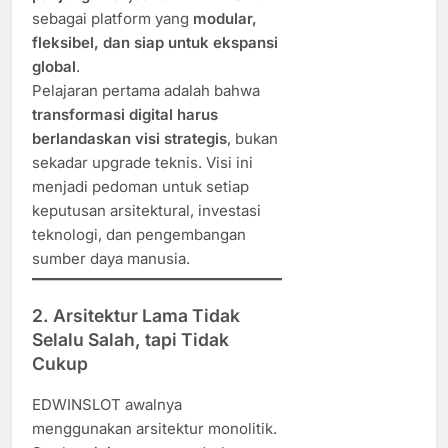
sebagai platform yang
modular,
fleksibel, dan siap untuk ekspansi
global
.
Pelajaran pertama adalah bahwa
transformasi digital harus
berlandaskan visi strategis
, bukan
sekadar upgrade teknis. Visi ini
menjadi pedoman untuk setiap
keputusan arsitektural, investasi
teknologi, dan pengembangan
sumber daya manusia.
2. Arsitektur Lama Tidak
Selalu Salah, tapi Tidak
Cukup
EDWINSLOT awalnya
menggunakan arsitektur monolitik.