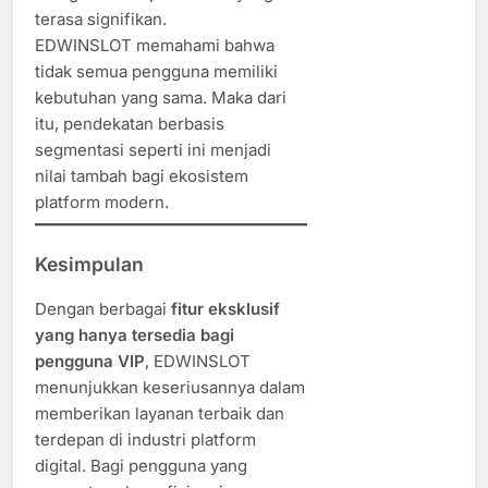
terasa signifikan.
EDWINSLOT memahami bahwa
tidak semua pengguna memiliki
kebutuhan yang sama. Maka dari
itu, pendekatan berbasis
segmentasi seperti ini menjadi
nilai tambah bagi ekosistem
platform modern.
Kesimpulan
Dengan berbagai
fitur eksklusif
yang hanya tersedia bagi
pengguna VIP
, EDWINSLOT
menunjukkan keseriusannya dalam
memberikan layanan terbaik dan
terdepan di industri platform
digital. Bagi pengguna yang