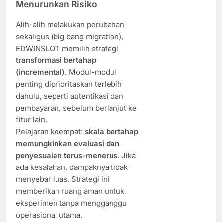
Menurunkan Risiko
Alih-alih melakukan perubahan
sekaligus (big bang migration),
EDWINSLOT memilih strategi
transformasi bertahap
(incremental)
. Modul-modul
penting diprioritaskan terlebih
dahulu, seperti autentikasi dan
pembayaran, sebelum berlanjut ke
fitur lain.
Pelajaran keempat:
skala bertahap
memungkinkan evaluasi dan
penyesuaian terus-menerus
. Jika
ada kesalahan, dampaknya tidak
menyebar luas. Strategi ini
memberikan ruang aman untuk
eksperimen tanpa mengganggu
operasional utama.