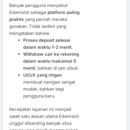
Banyak pengguna menyebut
Edwinslot sebagai
platform paling
praktis
yang pernah mereka
gunakan. Tidak sedikit yang
mengatakan bahwa:
Proses deposit selesai
dalam waktu 1–2 menit
.
Withdraw cair ke rekening
dalam waktu maksimal 5
menit
, bahkan di jam sibuk.
UI/UX yang ringan
membuat navigasi sangat
mudah, bahkan bagi
pengguna baru.
Kecepatan layanan ini menjadi
salah satu alasan utama Edwinslot
unggul dibanding banyak situs