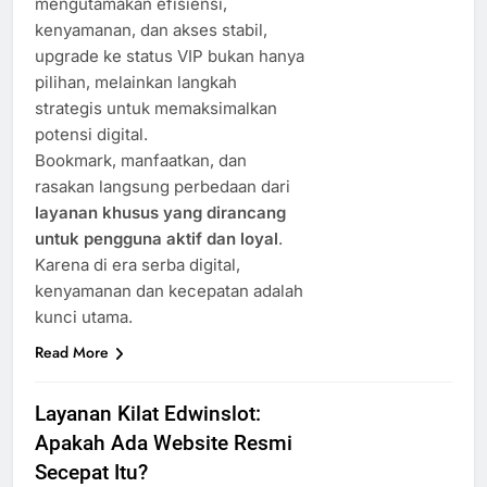
mengutamakan efisiensi,
kenyamanan, dan akses stabil,
upgrade ke status VIP bukan hanya
pilihan, melainkan langkah
strategis untuk memaksimalkan
potensi digital.
Bookmark, manfaatkan, dan
rasakan langsung perbedaan dari
layanan khusus yang dirancang
untuk pengguna aktif dan loyal
.
Karena di era serba digital,
kenyamanan dan kecepatan adalah
kunci utama.
Read More
Layanan Kilat Edwinslot:
Apakah Ada Website Resmi
Secepat Itu?