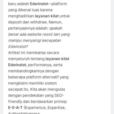
baru adalah
Edwinslot
—platform
yang dikenal luas karena
menghadirkan
layanan kilat
untuk
deposit dan withdraw. Namun,
pertanyaannya adalah:
apakah
benar ada website resmi lain yang
mampu menyaingi kecepatan
Edwinslot?
Artikel ini membahas secara
menyeluruh tentang
layanan kilat
Edwinslot
, performanya, serta
membandingkannya dengan
beberapa platform alternatif yang
mengklaim memiliki sistem
secepat itu. Kita akan mengulas
dengan pendekatan yang SEO-
friendly dan berdasarkan prinsip
E-E-A-T
(Experience, Expertise,
Authoritativeness,