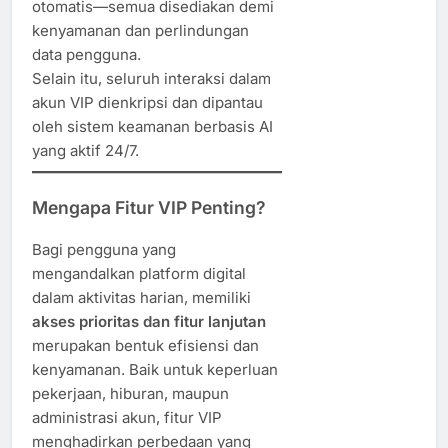
otomatis—semua disediakan demi
kenyamanan dan perlindungan
data pengguna.
Selain itu, seluruh interaksi dalam
akun VIP dienkripsi dan dipantau
oleh sistem keamanan berbasis AI
yang aktif 24/7.
Mengapa Fitur VIP Penting?
Bagi pengguna yang
mengandalkan platform digital
dalam aktivitas harian, memiliki
akses prioritas dan fitur lanjutan
merupakan bentuk efisiensi dan
kenyamanan. Baik untuk keperluan
pekerjaan, hiburan, maupun
administrasi akun, fitur VIP
menghadirkan perbedaan yang