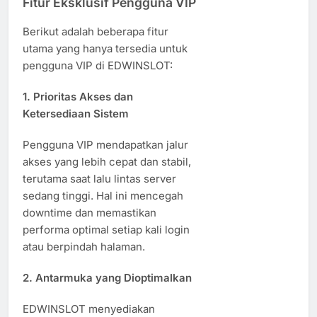
Fitur Eksklusif Pengguna VIP
Berikut adalah beberapa fitur
utama yang hanya tersedia untuk
pengguna VIP di EDWINSLOT:
1.
Prioritas Akses dan
Ketersediaan Sistem
Pengguna VIP mendapatkan jalur
akses yang lebih cepat dan stabil,
terutama saat lalu lintas server
sedang tinggi. Hal ini mencegah
downtime dan memastikan
performa optimal setiap kali login
atau berpindah halaman.
2.
Antarmuka yang Dioptimalkan
EDWINSLOT menyediakan