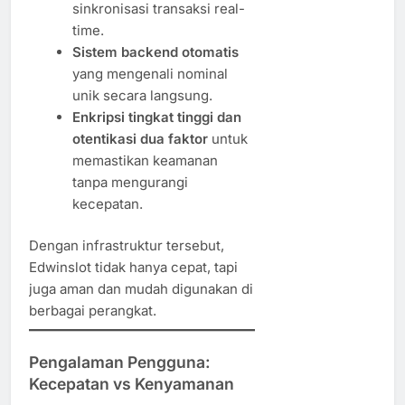
sinkronisasi transaksi real-
time.
Sistem backend otomatis
yang mengenali nominal
unik secara langsung.
Enkripsi tingkat tinggi dan
otentikasi dua faktor
untuk
memastikan keamanan
tanpa mengurangi
kecepatan.
Dengan infrastruktur tersebut,
Edwinslot tidak hanya cepat, tapi
juga aman dan mudah digunakan di
berbagai perangkat.
Pengalaman Pengguna:
Kecepatan vs Kenyamanan