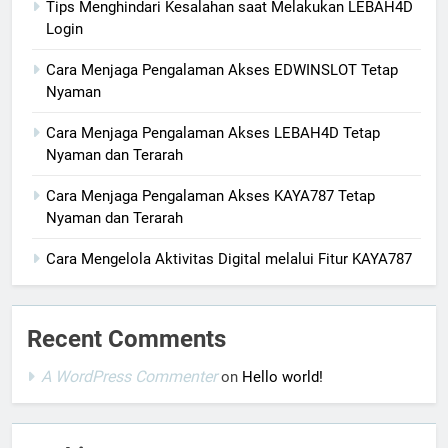
Tips Menghindari Kesalahan saat Melakukan LEBAH4D
Login
Cara Menjaga Pengalaman Akses EDWINSLOT Tetap
Nyaman
Cara Menjaga Pengalaman Akses LEBAH4D Tetap
Nyaman dan Terarah
Cara Menjaga Pengalaman Akses KAYA787 Tetap
Nyaman dan Terarah
Cara Mengelola Aktivitas Digital melalui Fitur KAYA787
Recent Comments
A WordPress Commenter
on
Hello world!