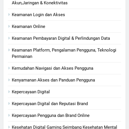
Akun,Jaringan & Konektivitas
Keamanan Login dan Akses
Keamanan Online
Keamanan Pembayaran Digital & Perlindungan Data
Keamanan Platform, Pengalaman Pengguna, Teknologi
Permainan
Kemudahan Navigasi dan Akses Pengguna
Kenyamanan Akses dan Panduan Pengguna
Kepercayaan Digital
Kepercayaan Digital dan Reputasi Brand
Kepercayaan Pengguna dan Brand Online
Kesehatan Digital Gaming Seimbang Kesehatan Mental