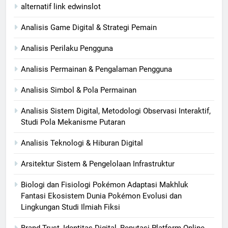
alternatif link edwinslot
Analisis Game Digital & Strategi Pemain
Analisis Perilaku Pengguna
Analisis Permainan & Pengalaman Pengguna
Analisis Simbol & Pola Permainan
Analisis Sistem Digital, Metodologi Observasi Interaktif,
Studi Pola Mekanisme Putaran
Analisis Teknologi & Hiburan Digital
Arsitektur Sistem & Pengelolaan Infrastruktur
Biologi dan Fisiologi Pokémon Adaptasi Makhluk
Fantasi Ekosistem Dunia Pokémon Evolusi dan
Lingkungan Studi Ilmiah Fiksi