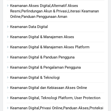
Keamanan Akses Digital,Alternatif Akses
Resmi,Perlindungan Akun & Privasi,Literasi Keamanan
Online,Panduan Penggunaan Aman
Keamanan Data Digital
Keamanan Digital & Manajemen Akses
Keamanan Digital & Manajemen Akses Platform
Keamanan Digital & Panduan Pengguna
Keamanan Digital & Pengalaman Pengguna
Keamanan Digital & Teknologi
Keamanan Digital dan Kebiasaan Akses Online
Keamanan Digital, Teknologi Platform, User Protection
Keamanan Digital,Privasi Online,Panduan Akses,Proteksi