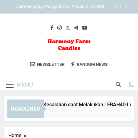
Skip
Cara Menjaga Pengalaman Akses LEBAH4D
to
Tetap Nyaman dan Terarah
content
Cara Menjaga Pengalaman Akses KAYA787 Tetap
Nyaman dan Terarah
Tips Menghindari Kesalahan saat Melakukan
LEBAH4D Login
Cara Menjaga Pengalaman Akses EDWINSLOT
Tetap Nyaman
Harmony Farm
Nikmati Lilin Aromaterapi Alami Dari
Cara Menjaga Pengalaman Akses LEBAH4D
NEWSLETTER
RANDOM NEWS
Tetap Nyaman dan Terarah
Candles
Harmony Farm Candles. Menciptakan
Cara Menjaga Pengalaman Akses KAYA787 Tetap
Suasana Yang Tenang Dan Nyaman Di
Nyaman dan Terarah
MENU
Rumah.
ps Menghindari Kesalahan saat Melakukan LEBAH4D Login
HEADLINES
Week Ago
Home