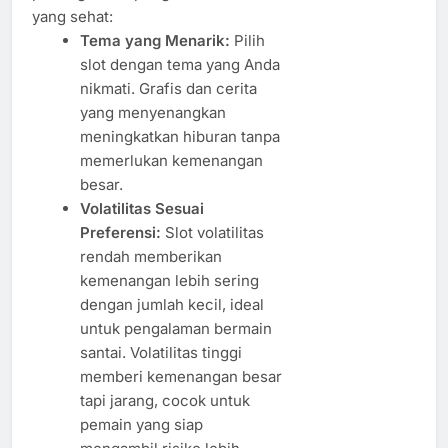
yang sehat:
Tema yang Menarik:
Pilih
slot dengan tema yang Anda
nikmati. Grafis dan cerita
yang menyenangkan
meningkatkan hiburan tanpa
memerlukan kemenangan
besar.
Volatilitas Sesuai
Preferensi:
Slot volatilitas
rendah memberikan
kemenangan lebih sering
dengan jumlah kecil, ideal
untuk pengalaman bermain
santai. Volatilitas tinggi
memberi kemenangan besar
tapi jarang, cocok untuk
pemain yang siap