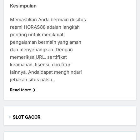
Kesimpulan
Memastikan Anda bermain di situs
resmi HORAS88 adalah langkah
penting untuk menikmati
pengalaman bermain yang aman
dan menyenangkan. Dengan
memeriksa URL, sertifikat
keamanan, lisensi, dan fitur
lainnya, Anda dapat menghindari
jebakan situs palsu.
Read More
SLOT GACOR