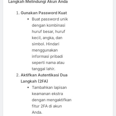
Langkah Melindungi Akun Anda
Gunakan Password Kuat
Buat password unik
dengan kombinasi
huruf besar, huruf
kecil, angka, dan
simbol. Hindari
menggunakan
informasi pribadi
seperti nama atau
tanggal lahir.
Aktifkan Autentikasi Dua
Langkah (2FA)
Tambahkan lapisan
keamanan ekstra
dengan mengaktifkan
fitur 2FA di akun
Anda.