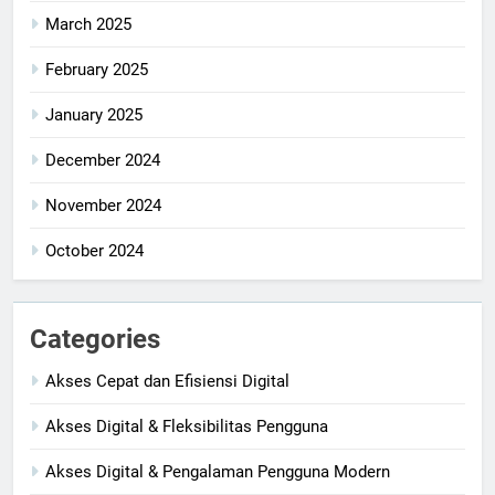
March 2025
February 2025
January 2025
December 2024
November 2024
October 2024
Categories
Akses Cepat dan Efisiensi Digital
Akses Digital & Fleksibilitas Pengguna
Akses Digital & Pengalaman Pengguna Modern