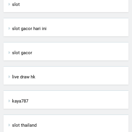
slot
slot gacor hari ini
slot gacor
live draw hk
kaya787
slot thailand