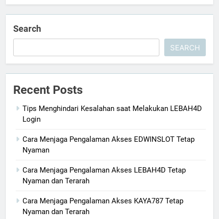
Search
SEARCH
Recent Posts
Tips Menghindari Kesalahan saat Melakukan LEBAH4D
Login
Cara Menjaga Pengalaman Akses EDWINSLOT Tetap
Nyaman
Cara Menjaga Pengalaman Akses LEBAH4D Tetap
Nyaman dan Terarah
Cara Menjaga Pengalaman Akses KAYA787 Tetap
Nyaman dan Terarah