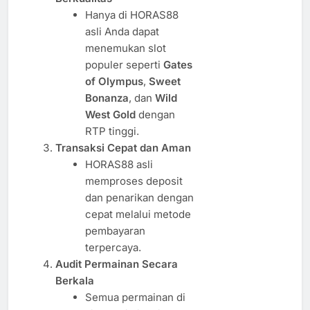
Hanya di HORAS88
asli Anda dapat
menemukan slot
populer seperti
Gates
of Olympus
,
Sweet
Bonanza
, dan
Wild
West Gold
dengan
RTP tinggi.
Transaksi Cepat dan Aman
HORAS88 asli
memproses deposit
dan penarikan dengan
cepat melalui metode
pembayaran
terpercaya.
Audit Permainan Secara
Berkala
Semua permainan di