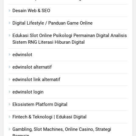
Desain Web & SEO
Digital Lifestyle / Panduan Game Online
Edukasi Slot Online Psikologi Permainan Digital Analisis
Sistem RNG Literasi Hiburan Digital
edwinslot
edwinslot alternatif
edwinslot link alternatif
edwinslot login
Ekosistem Platform Digital
Fintech & Teknologi | Edukasi Digital
Gambling, Slot Machines, Online Casino, Strategi
Bermain