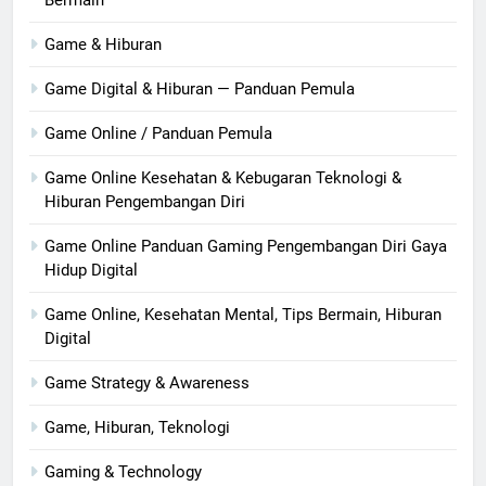
Game & Hiburan
Game Digital & Hiburan — Panduan Pemula
Game Online / Panduan Pemula
Game Online Kesehatan & Kebugaran Teknologi &
Hiburan Pengembangan Diri
Game Online Panduan Gaming Pengembangan Diri Gaya
Hidup Digital
Game Online, Kesehatan Mental, Tips Bermain, Hiburan
Digital
Game Strategy & Awareness
Game, Hiburan, Teknologi
Gaming & Technology