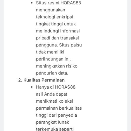
Situs resmi HORAS88
menggunakan
teknologi enkripsi
tingkat tinggi untuk
melindungi informasi
pribadi dan transaksi
pengguna. Situs palsu
tidak memiliki
perlindungan ini,
meningkatkan risiko
pencurian data.
Kualitas Permainan
Hanya di HORAS88
asli Anda dapat
menikmati koleksi
permainan berkualitas
tinggi dari penyedia
perangkat lunak
terkemuka seperti