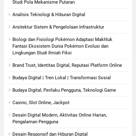
Studi Pola Mekanisme Putaran
Analisis Teknologi & Hiburan Digital
Arsitektur Sistem & Pengelolaan Infrastruktur
Biologi dan Fisiologi Pokémon Adaptasi Makhluk
Fantasi Ekosistem Dunia Pokémon Evolusi dan
Lingkungan Studi Ilmiah Fiksi
Brand Trust, Identitas Digital, Reputasi Platform Online
Budaya Digital | Tren Lokal | Transformasi Sosial
Budaya Digital, Perilaku Pengguna, Teknologi Game
Casino, Slot Online, Jackpot
Desain Digital Modern, Aktivitas Online Harian,
Pengalaman Pengguna
Desain Responsif dan Hiburan Digital