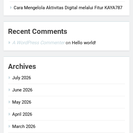
Cara Mengelola Aktivitas Digital melalui Fitur KAYA787
Recent Comments
A WordPress Commenter
on
Hello world!
Archives
July 2026
June 2026
May 2026
April 2026
March 2026