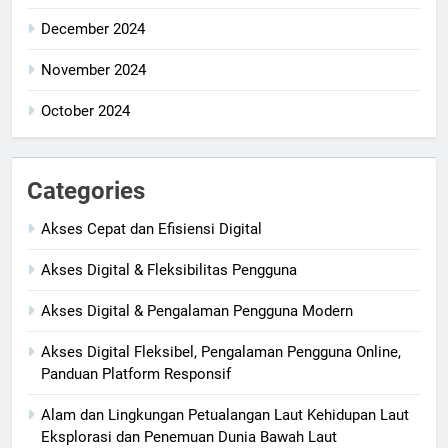
December 2024
November 2024
October 2024
Categories
Akses Cepat dan Efisiensi Digital
Akses Digital & Fleksibilitas Pengguna
Akses Digital & Pengalaman Pengguna Modern
Akses Digital Fleksibel, Pengalaman Pengguna Online,
Panduan Platform Responsif
Alam dan Lingkungan Petualangan Laut Kehidupan Laut
Eksplorasi dan Penemuan Dunia Bawah Laut