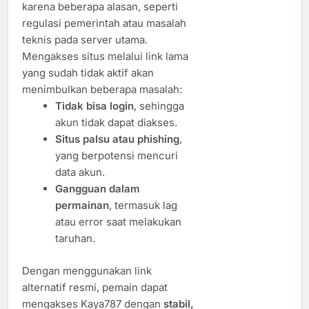
karena beberapa alasan, seperti
regulasi pemerintah atau masalah
teknis pada server utama.
Mengakses situs melalui link lama
yang sudah tidak aktif akan
menimbulkan beberapa masalah:
Tidak bisa login
, sehingga
akun tidak dapat diakses.
Situs palsu atau phishing
,
yang berpotensi mencuri
data akun.
Gangguan dalam
permainan
, termasuk lag
atau error saat melakukan
taruhan.
Dengan menggunakan link
alternatif resmi, pemain dapat
mengakses Kaya787 dengan
stabil,