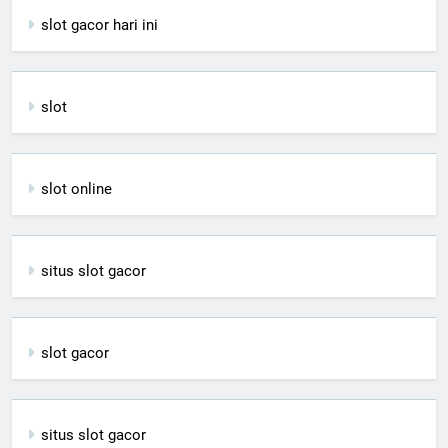
slot gacor hari ini
slot
slot online
situs slot gacor
slot gacor
situs slot gacor