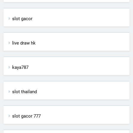
slot gacor
live draw hk
kaya787
slot thailand
slot gacor 777