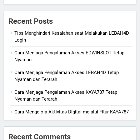
Recent Posts
Tips Menghindari Kesalahan saat Melakukan LEBAH4D
Login
Cara Menjaga Pengalaman Akses EDWINSLOT Tetap
Nyaman
Cara Menjaga Pengalaman Akses LEBAH4D Tetap
Nyaman dan Terarah
Cara Menjaga Pengalaman Akses KAYA787 Tetap
Nyaman dan Terarah
Cara Mengelola Aktivitas Digital melalui Fitur KAYA787
Recent Comments