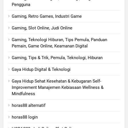
Pengguna
Gaming, Retro Games, Industri Game
Gaming, Slot Online, Judi Online
Gaming, Teknologi Hiburan, Tips Pemula, Panduan
Pemain, Game Online, Keamanan Digital
Gaming, Tips & Trik, Pemula, Teknologi, Hiburan
Gaya Hidup Digital & Teknologi
Gaya Hidup Sehat Kesehatan & Kebugaran Self-
Improvement Manajemen Kebiasaan Wellness &
Mindfulness
horas88 alternatif
horas88 login