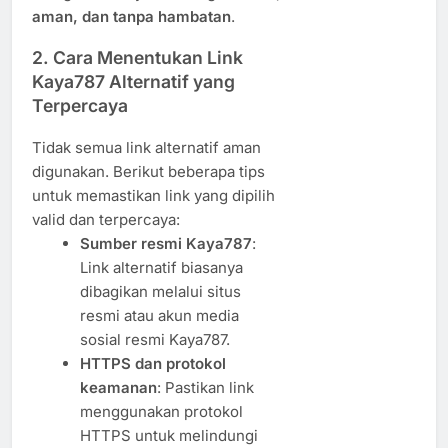
aman, dan tanpa hambatan
.
2. Cara Menentukan Link
Kaya787 Alternatif yang
Terpercaya
Tidak semua link alternatif aman
digunakan. Berikut beberapa tips
untuk memastikan link yang dipilih
valid dan terpercaya:
Sumber resmi Kaya787
:
Link alternatif biasanya
dibagikan melalui situs
resmi atau akun media
sosial resmi Kaya787.
HTTPS dan protokol
keamanan
: Pastikan link
menggunakan protokol
HTTPS untuk melindungi