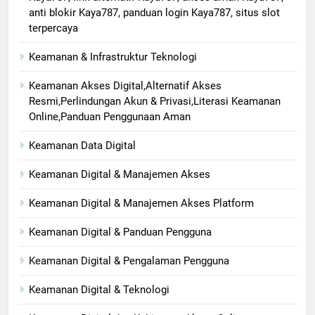
anti blokir Kaya787, panduan login Kaya787, situs slot
terpercaya
Keamanan & Infrastruktur Teknologi
Keamanan Akses Digital,Alternatif Akses
Resmi,Perlindungan Akun & Privasi,Literasi Keamanan
Online,Panduan Penggunaan Aman
Keamanan Data Digital
Keamanan Digital & Manajemen Akses
Keamanan Digital & Manajemen Akses Platform
Keamanan Digital & Panduan Pengguna
Keamanan Digital & Pengalaman Pengguna
Keamanan Digital & Teknologi