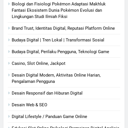
Biologi dan Fisiologi Pokémon Adaptasi Makhluk
Fantasi Ekosistem Dunia Pokémon Evolusi dan
Lingkungan Studi Ilmiah Fiksi
Brand Trust, Identitas Digital, Reputasi Platform Online
Budaya Digital | Tren Lokal | Transformasi Sosial
Budaya Digital, Perilaku Pengguna, Teknologi Game
Casino, Slot Online, Jackpot
Desain Digital Modern, Aktivitas Online Harian,
Pengalaman Pengguna
Desain Responsif dan Hiburan Digital
Desain Web & SEO
Digital Lifestyle / Panduan Game Online