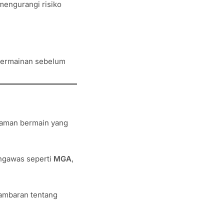
engurangi risiko
permainan sebelum
alaman bermain yang
engawas seperti
MGA
,
gambaran tentang