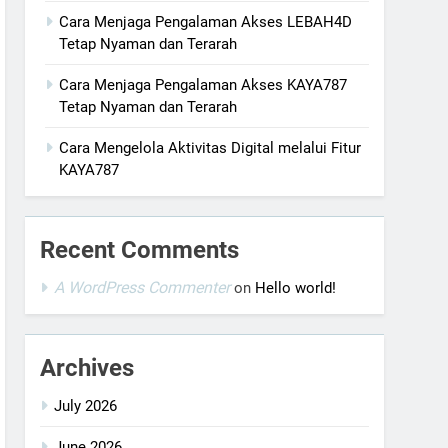
Cara Menjaga Pengalaman Akses LEBAH4D
Tetap Nyaman dan Terarah
Cara Menjaga Pengalaman Akses KAYA787
Tetap Nyaman dan Terarah
Cara Mengelola Aktivitas Digital melalui Fitur
KAYA787
Recent Comments
A WordPress Commenter
on
Hello world!
Archives
July 2026
June 2026