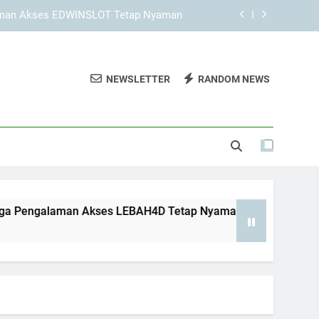
aman Akses EDWINSLOT Tetap Nyaman
s LEBAH4D Tetap Nyaman dan Terarah
s KAYA787 Tetap Nyaman dan Terarah
NEWSLETTER
RANDOM NEWS
alahan saat Melakukan LEBAH4D Login
akan Suasana Yang Tenang Dan Nyaman Di Rumah.
aman Akses EDWINSLOT Tetap Nyaman
s LEBAH4D Tetap Nyaman dan Terarah
s KAYA787 Tetap Nyaman dan Terarah
man Akses LEBAH4D Tetap Nyaman dan Terarah
Cara 
3 Weeks