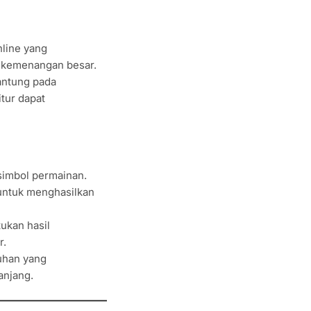
nline yang
g kemenangan besar.
gantung pada
tur dapat
i simbol permainan.
 untuk menghasilkan
ukan hasil
r.
ruhan yang
anjang.