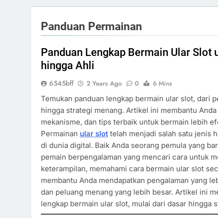
Panduan Permainan
Panduan Lengkap Bermain Ular Slot 
hingga Ahli
6545bff
2 Years Ago
0
6 Mins
Temukan panduan lengkap bermain ular slot, dari
hingga strategi menang. Artikel ini membantu Anda 
mekanisme, dan tips terbaik untuk bermain lebih efe
Permainan
ular slot
telah menjadi salah satu jenis 
di dunia digital. Baik Anda seorang pemula yang ba
pemain berpengalaman yang mencari cara untuk m
keterampilan, memahami cara bermain ular slot se
membantu Anda mendapatkan pengalaman yang le
dan peluang menang yang lebih besar. Artikel ini 
lengkap bermain ular slot, mulai dari dasar hingga st