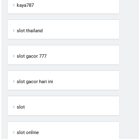
kaya787
slot thailand
slot gacor 777
slot gacor hari ini
slot
slot online