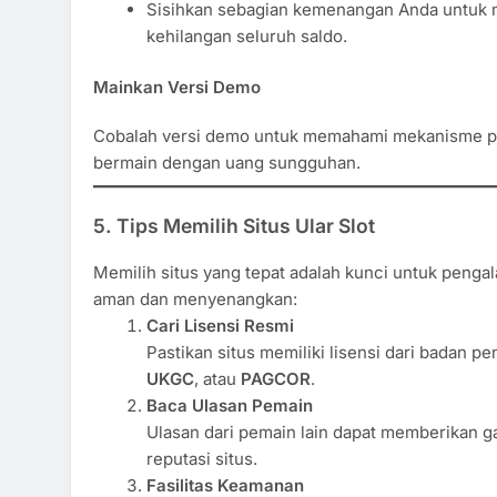
Sisihkan sebagian kemenangan Anda untuk m
kehilangan seluruh saldo.
Mainkan Versi Demo
Cobalah versi demo untuk memahami mekanisme 
bermain dengan uang sungguhan.
5. Tips Memilih Situs Ular Slot
Memilih situs yang tepat adalah kunci untuk peng
aman dan menyenangkan:
Cari Lisensi Resmi
Pastikan situs memiliki lisensi dari badan p
UKGC
, atau
PAGCOR
.
Baca Ulasan Pemain
Ulasan dari pemain lain dapat memberikan 
reputasi situs.
Fasilitas Keamanan