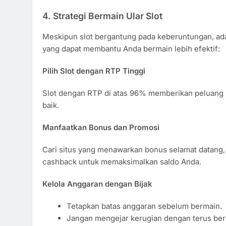
4. Strategi Bermain Ular Slot
Meskipun slot bergantung pada keberuntungan, ada
yang dapat membantu Anda bermain lebih efektif:
Pilih Slot dengan RTP Tinggi
Slot dengan RTP di atas 96% memberikan peluang
baik.
Manfaatkan Bonus dan Promosi
Cari situs yang menawarkan bonus selamat datang, 
cashback untuk memaksimalkan saldo Anda.
Kelola Anggaran dengan Bijak
Tetapkan batas anggaran sebelum bermain.
Jangan mengejar kerugian dengan terus ber