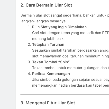
2. Cara Bermain Ular Slot
Bermain ular slot sangat sederhana, bahkan untuk 
langkah-langkah dasarnya:
Pilih Slot yang Ingin Dimainkan
Cari slot dengan tema yang menarik dan RTP
menang lebih baik.
Tetapkan Taruhan
Sesuaikan jumlah taruhan berdasarkan angg
slot menawarkan opsi taruhan minimum hin
Tekan Tombol “Spin”
Tekan tombol untuk memutar gulungan dan t
Periksa Kemenangan
Jika simbol pada gulungan sejajar sesuai pa
memenangkan hadiah berdasarkan tabel pe
3. Mengenal Fitur Ular Slot