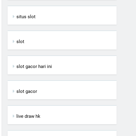
situs slot
slot
slot gacor hari ini
slot gacor
live draw hk