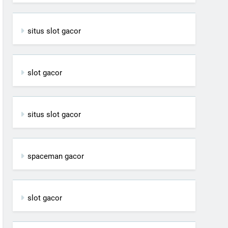
situs slot gacor
slot gacor
situs slot gacor
spaceman gacor
slot gacor