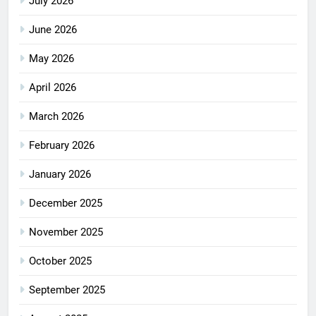
July 2026
June 2026
May 2026
April 2026
March 2026
February 2026
January 2026
December 2025
November 2025
October 2025
September 2025