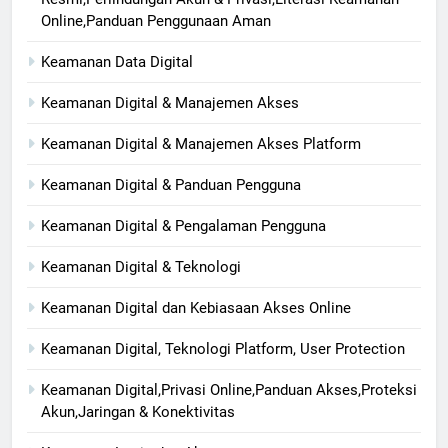
Online,Panduan Penggunaan Aman
Keamanan Data Digital
Keamanan Digital & Manajemen Akses
Keamanan Digital & Manajemen Akses Platform
Keamanan Digital & Panduan Pengguna
Keamanan Digital & Pengalaman Pengguna
Keamanan Digital & Teknologi
Keamanan Digital dan Kebiasaan Akses Online
Keamanan Digital, Teknologi Platform, User Protection
Keamanan Digital,Privasi Online,Panduan Akses,Proteksi
Akun,Jaringan & Konektivitas