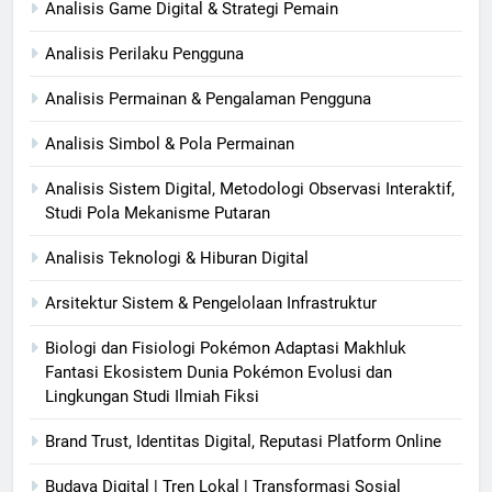
Analisis Game Digital & Strategi Pemain
Analisis Perilaku Pengguna
Analisis Permainan & Pengalaman Pengguna
Analisis Simbol & Pola Permainan
Analisis Sistem Digital, Metodologi Observasi Interaktif,
Studi Pola Mekanisme Putaran
Analisis Teknologi & Hiburan Digital
Arsitektur Sistem & Pengelolaan Infrastruktur
Biologi dan Fisiologi Pokémon Adaptasi Makhluk
Fantasi Ekosistem Dunia Pokémon Evolusi dan
Lingkungan Studi Ilmiah Fiksi
Brand Trust, Identitas Digital, Reputasi Platform Online
Budaya Digital | Tren Lokal | Transformasi Sosial