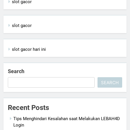
slot gacor
slot gacor
slot gacor hari ini
Search
SEARCH
Recent Posts
Tips Menghindari Kesalahan saat Melakukan LEBAH4D
Login