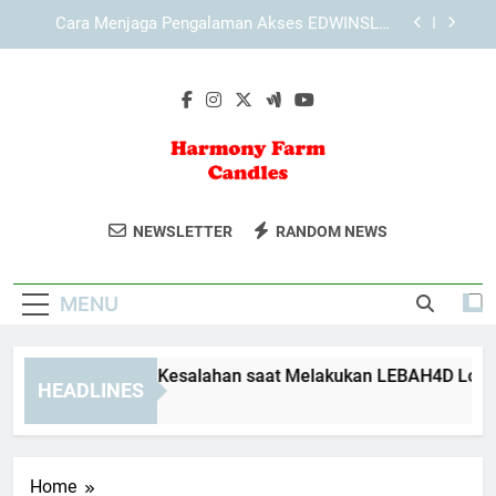
Skip
Cara Menjaga Pengalaman Akses LEBAH4D
to
Tetap Nyaman dan Terarah
content
Cara Menjaga Pengalaman Akses KAYA787 Tetap
Nyaman dan Terarah
Tips Menghindari Kesalahan saat Melakukan
LEBAH4D Login
Cara Menjaga Pengalaman Akses EDWINSLOT
Tetap Nyaman
Harmony Farm
Nikmati Lilin Aromaterapi Alami Dari
Cara Menjaga Pengalaman Akses LEBAH4D
NEWSLETTER
RANDOM NEWS
Tetap Nyaman dan Terarah
Candles
Harmony Farm Candles. Menciptakan
Cara Menjaga Pengalaman Akses KAYA787 Tetap
Suasana Yang Tenang Dan Nyaman Di
Nyaman dan Terarah
MENU
Rumah.
ips Menghindari Kesalahan saat Melakukan LEBAH4D Login
HEADLINES
Weeks Ago
Home