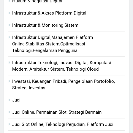
Hukum & Regulasi Digital
Infrastruktur & Akses Platform Digital
Infrastruktur & Monitoring Sistem
Infrastruktur Digital,Manajemen Platform
Online,Stabilitas Sistem,Optimalisasi
Teknologi,Pengalaman Pengguna
Infrastruktur Teknologi, Inovasi Digital, Komputasi
Modern, Arsitektur Sistem, Teknologi Cloud
Investasi, Keuangan Pribadi, Pengelolaan Portofolio,
Strategi Investasi
Judi
Judi Online, Permainan Slot, Strategi Bermain
Judi Slot Online, Teknologi Perjudian, Platform Judi