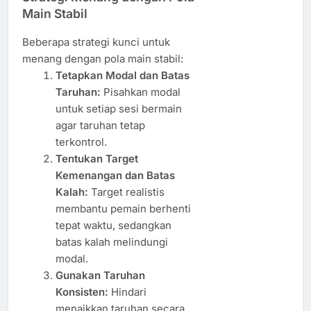
Main Stabil
Beberapa strategi kunci untuk
menang dengan pola main stabil:
Tetapkan Modal dan Batas
Taruhan:
Pisahkan modal
untuk setiap sesi bermain
agar taruhan tetap
terkontrol.
Tentukan Target
Kemenangan dan Batas
Kalah:
Target realistis
membantu pemain berhenti
tepat waktu, sedangkan
batas kalah melindungi
modal.
Gunakan Taruhan
Konsisten:
Hindari
menaikkan taruhan secara