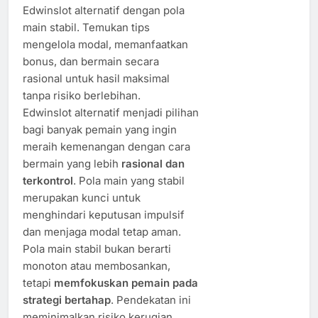
Edwinslot alternatif dengan pola
main stabil. Temukan tips
mengelola modal, memanfaatkan
bonus, dan bermain secara
rasional untuk hasil maksimal
tanpa risiko berlebihan.
Edwinslot alternatif menjadi pilihan
bagi banyak pemain yang ingin
meraih kemenangan dengan cara
bermain yang lebih
rasional dan
terkontrol
. Pola main yang stabil
merupakan kunci untuk
menghindari keputusan impulsif
dan menjaga modal tetap aman.
Pola main stabil bukan berarti
monoton atau membosankan,
tetapi
memfokuskan pemain pada
strategi bertahap
. Pendekatan ini
meminimalkan risiko kerugian