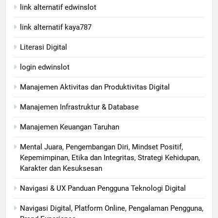
link alternatif edwinslot
link alternatif kaya787
Literasi Digital
login edwinslot
Manajemen Aktivitas dan Produktivitas Digital
Manajemen Infrastruktur & Database
Manajemen Keuangan Taruhan
Mental Juara, Pengembangan Diri, Mindset Positif,
Kepemimpinan, Etika dan Integritas, Strategi Kehidupan,
Karakter dan Kesuksesan
Navigasi & UX Panduan Pengguna Teknologi Digital
Navigasi Digital, Platform Online, Pengalaman Pengguna,