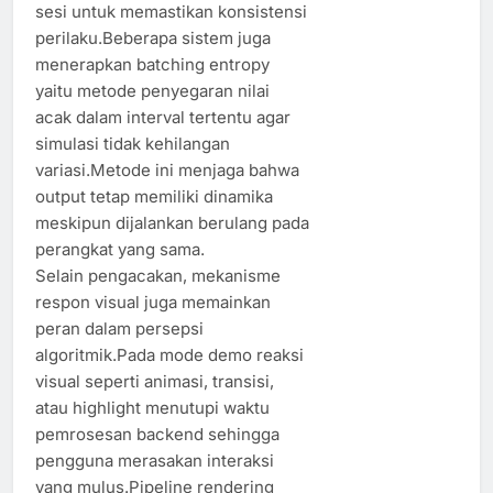
sesi untuk memastikan konsistensi
perilaku.Beberapa sistem juga
menerapkan batching entropy
yaitu metode penyegaran nilai
acak dalam interval tertentu agar
simulasi tidak kehilangan
variasi.Metode ini menjaga bahwa
output tetap memiliki dinamika
meskipun dijalankan berulang pada
perangkat yang sama.
Selain pengacakan, mekanisme
respon visual juga memainkan
peran dalam persepsi
algoritmik.Pada mode demo reaksi
visual seperti animasi, transisi,
atau highlight menutupi waktu
pemrosesan backend sehingga
pengguna merasakan interaksi
yang mulus.Pipeline rendering