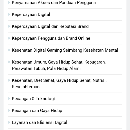
Kenyamanan Akses dan Panduan Pengguna
Kepercayaan Digital
Kepercayaan Digital dan Reputasi Brand
Kepercayaan Pengguna dan Brand Online
Kesehatan Digital Gaming Seimbang Kesehatan Mental
Kesehatan Umum, Gaya Hidup Sehat, Kebugaran,
Perawatan Tubuh, Pola Hidup Alami
Kesehatan, Diet Sehat, Gaya Hidup Sehat, Nutrisi,
Kesejahteraan
Keuangan & Teknologi
Keuangan dan Gaya Hidup
Layanan dan Efisiensi Digital