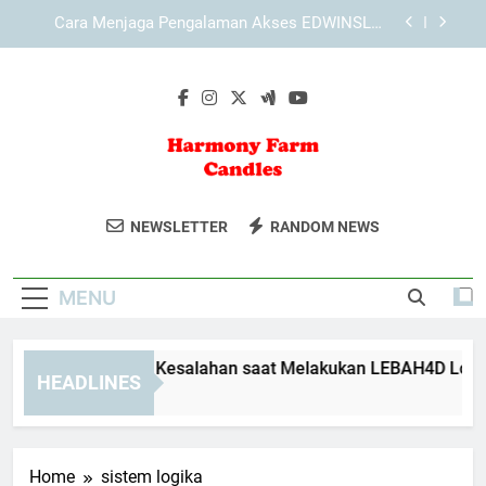
Skip
Cara Menjaga Pengalaman Akses LEBAH4D
to
Tetap Nyaman dan Terarah
content
Cara Menjaga Pengalaman Akses KAYA787 Tetap
Nyaman dan Terarah
Tips Menghindari Kesalahan saat Melakukan
LEBAH4D Login
Cara Menjaga Pengalaman Akses EDWINSLOT
Tetap Nyaman
Harmony Farm
Nikmati Lilin Aromaterapi Alami Dari
Cara Menjaga Pengalaman Akses LEBAH4D
NEWSLETTER
RANDOM NEWS
Tetap Nyaman dan Terarah
Candles
Harmony Farm Candles. Menciptakan
Cara Menjaga Pengalaman Akses KAYA787 Tetap
Suasana Yang Tenang Dan Nyaman Di
Nyaman dan Terarah
MENU
Rumah.
ips Menghindari Kesalahan saat Melakukan LEBAH4D Login
HEADLINES
Weeks Ago
Home
sistem logika