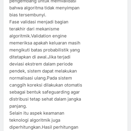
pengembang untuk memvalidasi
bahwa algoritma tidak menyimpan
bias tersembunyi.
Fase validasi menjadi bagian
terakhir dari mekanisme
algoritmik.Validation engine
memeriksa apakah keluaran masih
mengikuti batas probabilistik yang
ditetapkan di awal.Jika terjadi
deviasi ekstrem dalam periode
pendek, sistem dapat melakukan
normalisasi ulang.Pada sistem
canggih koreksi dilakukan otomatis
sebagai bentuk safeguarding agar
distribusi tetap sehat dalam jangka
panjang.
Selain itu aspek keamanan
teknologi algoritmik juga
diperhitungkan.Hasil perhitungan