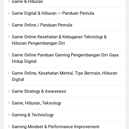
Game & Hiburan
Game Digital & Hiburan — Panduan Pemula
Game Online / Panduan Pemula
Game Online Kesehatan & Kebugaran Teknologi &
Hiburan Pengembangan Diri
Game Online Panduan Gaming Pengembangan Diri Gaya
Hidup Digital
Game Online, Kesehatan Mental, Tips Bermain, Hiburan
Digital
Game Strategy & Awareness
Game, Hiburan, Teknologi
Gaming & Technology
Gaming Mindset & Performance Improvement