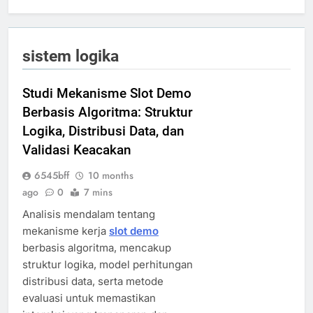
sistem logika
Studi Mekanisme Slot Demo
Berbasis Algoritma: Struktur
Logika, Distribusi Data, dan
Validasi Keacakan
6545bff
10 months
ago
0
7 mins
Analisis mendalam tentang
mekanisme kerja
slot demo
berbasis algoritma, mencakup
struktur logika, model perhitungan
distribusi data, serta metode
evaluasi untuk memastikan