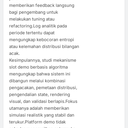
memberikan feedback langsung
bagi pengembang untuk
melakukan tuning atau
refactoring.Log analitik pada
periode tertentu dapat
mengungkap kebocoran entropi
atau kelemahan distribusi bilangan
acak.
Kesimpulannya, studi mekanisme
slot demo berbasis algoritma
mengungkap bahwa sistem ini
dibangun melalui kombinasi
pengacakan, pemetaan distribusi,
pengendalian state, rendering
visual, dan validasi berlapis.Fokus
utamanya adalah memberikan
simulasi realistik yang stabil dan
terukur.Platform demo tidak