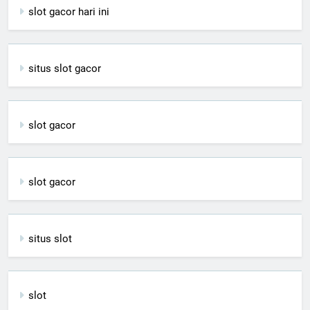
slot gacor hari ini
situs slot gacor
slot gacor
slot gacor
situs slot
slot