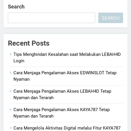
Search
SEARCH
Recent Posts
Tips Menghindari Kesalahan saat Melakukan LEBAH4D
Login
Cara Menjaga Pengalaman Akses EDWINSLOT Tetap
Nyaman
Cara Menjaga Pengalaman Akses LEBAH4D Tetap
Nyaman dan Terarah
Cara Menjaga Pengalaman Akses KAYA787 Tetap
Nyaman dan Terarah
Cara Mengelola Aktivitas Digital melalui Fitur KAYA787