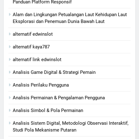
Panduan Platform Responsif
Alam dan Lingkungan Petualangan Laut Kehidupan Laut
Eksplorasi dan Penemuan Dunia Bawah Laut
alternatif edwinslot
alternatif kaya787
alternatif link edwinslot
Analisis Game Digital & Strategi Pemain
Analisis Perilaku Pengguna
Analisis Permainan & Pengalaman Pengguna
Analisis Simbol & Pola Permainan
Analisis Sistem Digital, Metodologi Observasi Interaktif,
Studi Pola Mekanisme Putaran