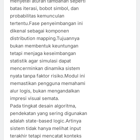
menyetel aturan tambahan seperti
batas iterasi, bobot simbol, dan
probabilitas kemunculan
tertentu.Fase penyeimbangan ini
dikenal sebagai komponen
distribution mapping.Tujuannya
bukan membentuk keuntungan
tetapi menjaga keseimbangan
statistik agar simulasi dapat
mencerminkan dinamika sistem
nyata tanpa faktor risiko.Modul ini
memastikan pengguna memahami
alur logis, bukan mengandalkan
impresi visual semata.
Pada tingkat desain algoritma,
pendekatan yang sering digunakan
adalah state-based logic.Artinya
sistem tidak hanya melihat input
terakhir tetapi mencatat konteks