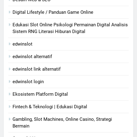
Digital Lifestyle / Panduan Game Online
Edukasi Slot Online Psikologi Permainan Digital Analisis
Sistem RNG Literasi Hiburan Digital
edwinslot
edwinslot alternatif
edwinslot link alternatif
edwinslot login
Ekosistem Platform Digital
Fintech & Teknologi | Edukasi Digital
Gambling, Slot Machines, Online Casino, Strategi
Bermain