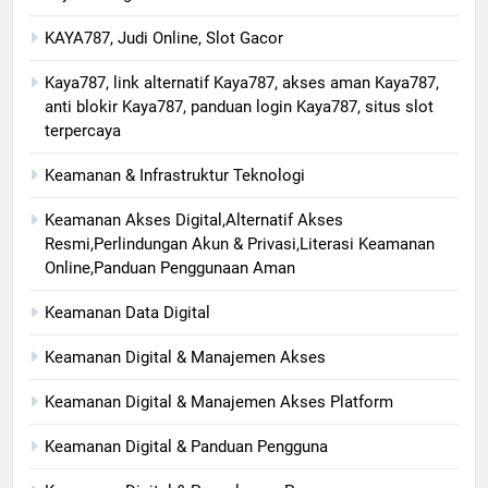
KAYA787, Judi Online, Slot Gacor
Kaya787, link alternatif Kaya787, akses aman Kaya787,
anti blokir Kaya787, panduan login Kaya787, situs slot
terpercaya
Keamanan & Infrastruktur Teknologi
Keamanan Akses Digital,Alternatif Akses
Resmi,Perlindungan Akun & Privasi,Literasi Keamanan
Online,Panduan Penggunaan Aman
Keamanan Data Digital
Keamanan Digital & Manajemen Akses
Keamanan Digital & Manajemen Akses Platform
Keamanan Digital & Panduan Pengguna