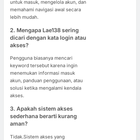
untuk masuk, mengelola akun, dan
memahami navigasi awal secara
lebih mudah.
2. Mengapa Lae138 sering
dicari dengan kata login atau
akses?
Pengguna biasanya mencari
keyword tersebut karena ingin
menemukan informasi masuk
akun, panduan penggunaan, atau
solusi ketika mengalami kendala
akses.
3. Apakah sistem akses
sederhana berarti kurang
aman?
Tidak.Sistem akses yang