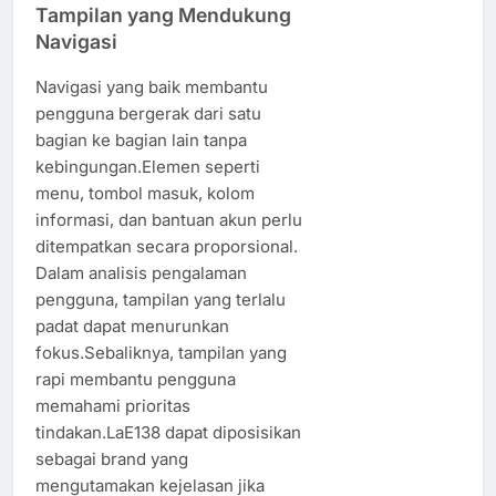
Tampilan yang Mendukung
Navigasi
Navigasi yang baik membantu
pengguna bergerak dari satu
bagian ke bagian lain tanpa
kebingungan.Elemen seperti
menu, tombol masuk, kolom
informasi, dan bantuan akun perlu
ditempatkan secara proporsional.
Dalam analisis pengalaman
pengguna, tampilan yang terlalu
padat dapat menurunkan
fokus.Sebaliknya, tampilan yang
rapi membantu pengguna
memahami prioritas
tindakan.LaE138 dapat diposisikan
sebagai brand yang
mengutamakan kejelasan jika