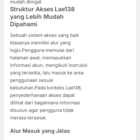
mudah diingat.
Struktur Akses Lae138
yang Lebih Mudah
Dipahami
Sebuah sistem akses yang baik
biasanya memiliki alur yang
logis.Pengguna memulai dari
halaman awal, memasukkan
informasi akun, mengikuti instruksi
yang tersedia, lalu masuk ke area
penggunaan sesuai
kebutuhan.Pada konteks Lae138,
penyederhanaan akses dapat
dilihat dari bagaimana informasi
disusun agar pengguna tidak
merasa tersesat.
Alur Masuk yang Jelas