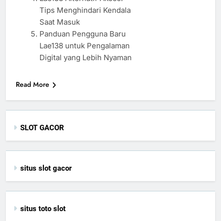
Tips Menghindari Kendala
Saat Masuk
Panduan Pengguna Baru
Lae138 untuk Pengalaman
Digital yang Lebih Nyaman
Read More
SLOT GACOR
situs slot gacor
situs toto slot