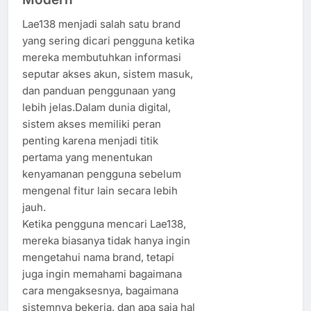
Lae138 menjadi salah satu brand
yang sering dicari pengguna ketika
mereka membutuhkan informasi
seputar akses akun, sistem masuk,
dan panduan penggunaan yang
lebih jelas.Dalam dunia digital,
sistem akses memiliki peran
penting karena menjadi titik
pertama yang menentukan
kenyamanan pengguna sebelum
mengenal fitur lain secara lebih
jauh.
Ketika pengguna mencari Lae138,
mereka biasanya tidak hanya ingin
mengetahui nama brand, tetapi
juga ingin memahami bagaimana
cara mengaksesnya, bagaimana
sistemnya bekerja, dan apa saja hal