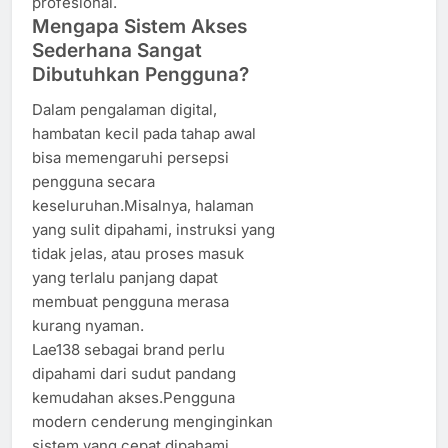
profesional.
Mengapa Sistem Akses
Sederhana Sangat
Dibutuhkan Pengguna?
Dalam pengalaman digital,
hambatan kecil pada tahap awal
bisa memengaruhi persepsi
pengguna secara
keseluruhan.Misalnya, halaman
yang sulit dipahami, instruksi yang
tidak jelas, atau proses masuk
yang terlalu panjang dapat
membuat pengguna merasa
kurang nyaman.
Lae138 sebagai brand perlu
dipahami dari sudut pandang
kemudahan akses.Pengguna
modern cenderung menginginkan
sistem yang cepat dipahami,