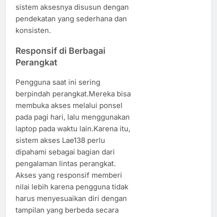
sistem aksesnya disusun dengan
pendekatan yang sederhana dan
konsisten.
Responsif di Berbagai
Perangkat
Pengguna saat ini sering
berpindah perangkat.Mereka bisa
membuka akses melalui ponsel
pada pagi hari, lalu menggunakan
laptop pada waktu lain.Karena itu,
sistem akses Lae138 perlu
dipahami sebagai bagian dari
pengalaman lintas perangkat.
Akses yang responsif memberi
nilai lebih karena pengguna tidak
harus menyesuaikan diri dengan
tampilan yang berbeda secara