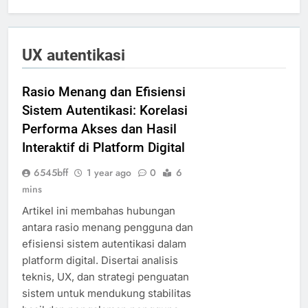
UX autentikasi
Rasio Menang dan Efisiensi
Sistem Autentikasi: Korelasi
Performa Akses dan Hasil
Interaktif di Platform Digital
6545bff
1 year ago
0
6
mins
Artikel ini membahas hubungan
antara rasio menang pengguna dan
efisiensi sistem autentikasi dalam
platform digital. Disertai analisis
teknis, UX, dan strategi penguatan
sistem untuk mendukung stabilitas