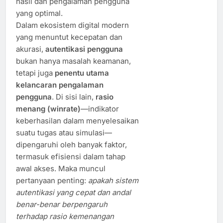
hasil dan pengalaman pengguna
yang optimal.
Dalam ekosistem digital modern
yang menuntut kecepatan dan
akurasi,
autentikasi pengguna
bukan hanya masalah keamanan,
tetapi juga
penentu utama
kelancaran pengalaman
pengguna
. Di sisi lain,
rasio
menang (winrate)
—indikator
keberhasilan dalam menyelesaikan
suatu tugas atau simulasi—
dipengaruhi oleh banyak faktor,
termasuk efisiensi dalam tahap
awal akses. Maka muncul
pertanyaan penting:
apakah sistem
autentikasi yang cepat dan andal
benar-benar berpengaruh
terhadap rasio kemenangan