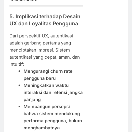
5. Implikasi terhadap Desain
UX dan Loyalitas Pengguna
Dari perspektif UX, autentikasi
adalah gerbang pertama yang
menciptakan impresi. Sistem
autentikasi yang cepat, aman, dan
intuitif:
Mengurangi churn rate
pengguna baru
Meningkatkan waktu
interaksi dan retensi jangka
panjang
Membangun persepsi
bahwa sistem mendukung
performa pengguna, bukan
menghambatnya