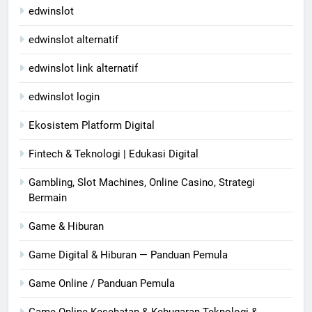
edwinslot
edwinslot alternatif
edwinslot link alternatif
edwinslot login
Ekosistem Platform Digital
Fintech & Teknologi | Edukasi Digital
Gambling, Slot Machines, Online Casino, Strategi
Bermain
Game & Hiburan
Game Digital & Hiburan — Panduan Pemula
Game Online / Panduan Pemula
Game Online Kesehatan & Kebugaran Teknologi &