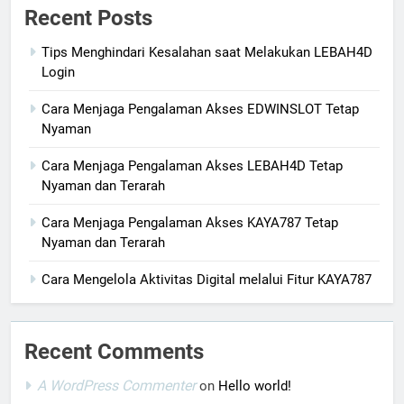
Recent Posts
Tips Menghindari Kesalahan saat Melakukan LEBAH4D
Login
Cara Menjaga Pengalaman Akses EDWINSLOT Tetap
Nyaman
Cara Menjaga Pengalaman Akses LEBAH4D Tetap
Nyaman dan Terarah
Cara Menjaga Pengalaman Akses KAYA787 Tetap
Nyaman dan Terarah
Cara Mengelola Aktivitas Digital melalui Fitur KAYA787
Recent Comments
A WordPress Commenter
on
Hello world!