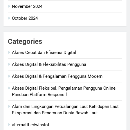
November 2024
October 2024
Categories
Akses Cepat dan Efisiensi Digital
Akses Digital & Fleksibilitas Pengguna
Akses Digital & Pengalaman Pengguna Modern
Akses Digital Fleksibel, Pengalaman Pengguna Online,
Panduan Platform Responsif
Alam dan Lingkungan Petualangan Laut Kehidupan Laut
Eksplorasi dan Penemuan Dunia Bawah Laut
alternatif edwinslot