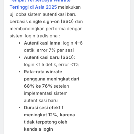
Tertinggi di Asia 2025
melakukan
uji coba sistem autentikasi baru
berbasis
single sign-on (SSO)
dan
membandingkan performa dengan
sistem login tradisional:
Autentikasi lama
: login 4–6
detik, error 7% per sesi
Autentikasi baru (SSO)
:
login <1,5 detik, error <1%
Rata-rata winrate
pengguna meningkat dari
68% ke 76%
setelah
implementasi sistem
autentikasi baru
Durasi sesi efektif
meningkat 12%, karena
tidak terpotong oleh
kendala login