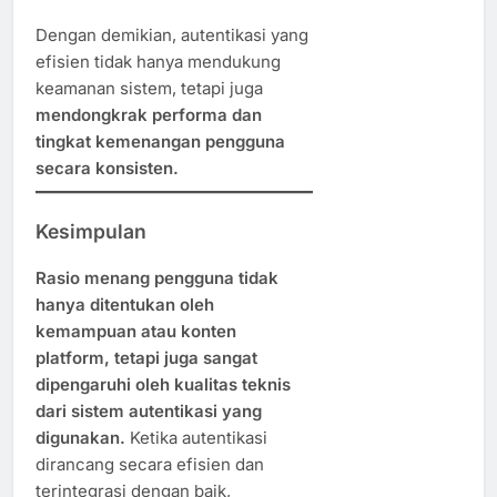
Dengan demikian, autentikasi yang
efisien tidak hanya mendukung
keamanan sistem, tetapi juga
mendongkrak performa dan
tingkat kemenangan pengguna
secara konsisten.
Kesimpulan
Rasio menang pengguna tidak
hanya ditentukan oleh
kemampuan atau konten
platform, tetapi juga sangat
dipengaruhi oleh kualitas teknis
dari sistem autentikasi yang
digunakan.
Ketika autentikasi
dirancang secara efisien dan
terintegrasi dengan baik,