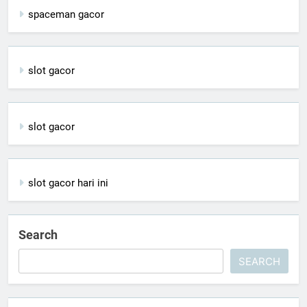
spaceman gacor
slot gacor
slot gacor
slot gacor hari ini
Search
SEARCH