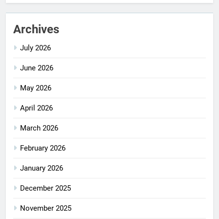
Archives
July 2026
June 2026
May 2026
April 2026
March 2026
February 2026
January 2026
December 2025
November 2025