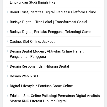
Lingkungan Studi Ilmiah Fiksi
Brand Trust, Identitas Digital, Reputasi Platform Online
Budaya Digital | Tren Lokal | Transformasi Sosial
Budaya Digital, Perilaku Pengguna, Teknologi Game
Casino, Slot Online, Jackpot
Desain Digital Modern, Aktivitas Online Harian,
Pengalaman Pengguna
Desain Responsif dan Hiburan Digital
Desain Web & SEO
Digital Lifestyle / Panduan Game Online
Edukasi Slot Online Psikologi Permainan Digital Analisis
Sistem RNG Literasi Hiburan Digital