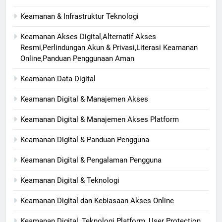
Keamanan & Infrastruktur Teknologi
Keamanan Akses Digital,Alternatif Akses
Resmi,Perlindungan Akun & Privasi,Literasi Keamanan
Online,Panduan Penggunaan Aman
Keamanan Data Digital
Keamanan Digital & Manajemen Akses
Keamanan Digital & Manajemen Akses Platform
Keamanan Digital & Panduan Pengguna
Keamanan Digital & Pengalaman Pengguna
Keamanan Digital & Teknologi
Keamanan Digital dan Kebiasaan Akses Online
Keamanan Digital, Teknologi Platform, User Protection