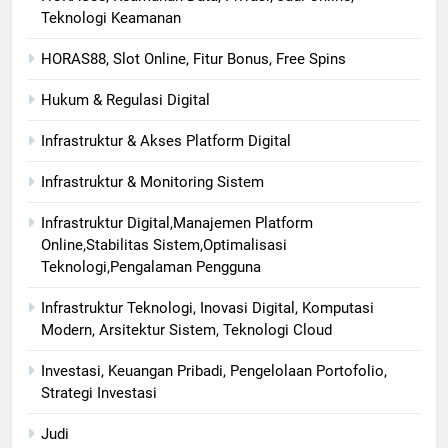
Teknologi Keamanan
HORAS88, Slot Online, Fitur Bonus, Free Spins
Hukum & Regulasi Digital
Infrastruktur & Akses Platform Digital
Infrastruktur & Monitoring Sistem
Infrastruktur Digital,Manajemen Platform
Online,Stabilitas Sistem,Optimalisasi
Teknologi,Pengalaman Pengguna
Infrastruktur Teknologi, Inovasi Digital, Komputasi
Modern, Arsitektur Sistem, Teknologi Cloud
Investasi, Keuangan Pribadi, Pengelolaan Portofolio,
Strategi Investasi
Judi