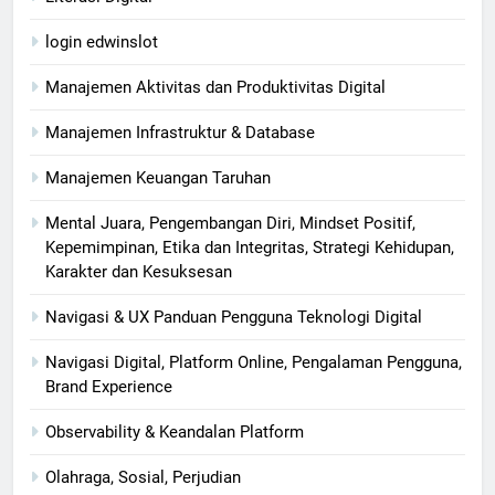
login edwinslot
Manajemen Aktivitas dan Produktivitas Digital
Manajemen Infrastruktur & Database
Manajemen Keuangan Taruhan
Mental Juara, Pengembangan Diri, Mindset Positif,
Kepemimpinan, Etika dan Integritas, Strategi Kehidupan,
Karakter dan Kesuksesan
Navigasi & UX Panduan Pengguna Teknologi Digital
Navigasi Digital, Platform Online, Pengalaman Pengguna,
Brand Experience
Observability & Keandalan Platform
Olahraga, Sosial, Perjudian