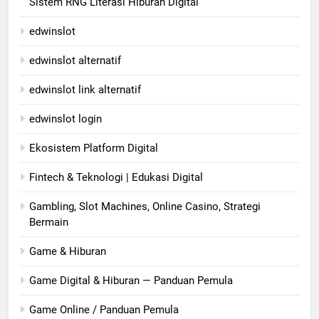
Sistem RNG Literasi Hiburan Digital
edwinslot
edwinslot alternatif
edwinslot link alternatif
edwinslot login
Ekosistem Platform Digital
Fintech & Teknologi | Edukasi Digital
Gambling, Slot Machines, Online Casino, Strategi
Bermain
Game & Hiburan
Game Digital & Hiburan — Panduan Pemula
Game Online / Panduan Pemula