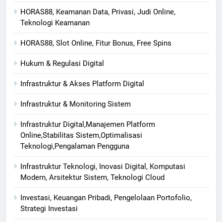
HORAS88, Keamanan Data, Privasi, Judi Online,
Teknologi Keamanan
HORAS88, Slot Online, Fitur Bonus, Free Spins
Hukum & Regulasi Digital
Infrastruktur & Akses Platform Digital
Infrastruktur & Monitoring Sistem
Infrastruktur Digital,Manajemen Platform
Online,Stabilitas Sistem,Optimalisasi
Teknologi,Pengalaman Pengguna
Infrastruktur Teknologi, Inovasi Digital, Komputasi
Modern, Arsitektur Sistem, Teknologi Cloud
Investasi, Keuangan Pribadi, Pengelolaan Portofolio,
Strategi Investasi