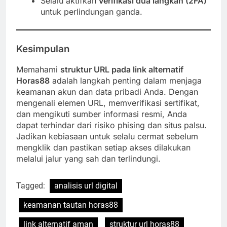
Selalu aktifkan
verifikasi dua langkah (2FA)
untuk perlindungan ganda.
Kesimpulan
Memahami
struktur URL pada link alternatif
Horas88
adalah langkah penting dalam menjaga
keamanan akun dan data pribadi Anda. Dengan
mengenali elemen URL, memverifikasi sertifikat,
dan mengikuti sumber informasi resmi, Anda
dapat terhindar dari risiko phising dan situs palsu.
Jadikan kebiasaan untuk selalu cermat sebelum
mengklik dan pastikan setiap akses dilakukan
melalui jalur yang sah dan terlindungi.
Tagged:
analisis url digital
keamanan tautan horas88
link alternatif aman
struktur url horas88