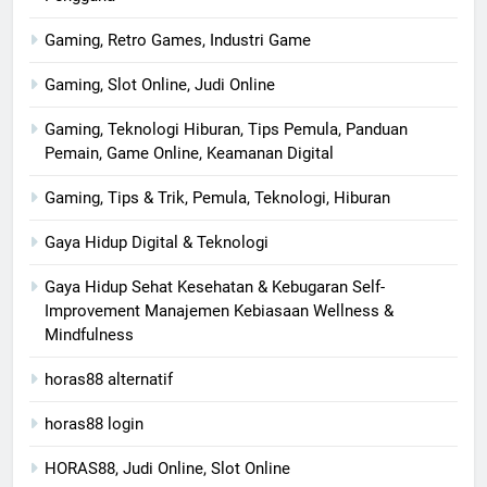
Gaming, Retro Games, Industri Game
Gaming, Slot Online, Judi Online
Gaming, Teknologi Hiburan, Tips Pemula, Panduan
Pemain, Game Online, Keamanan Digital
Gaming, Tips & Trik, Pemula, Teknologi, Hiburan
Gaya Hidup Digital & Teknologi
Gaya Hidup Sehat Kesehatan & Kebugaran Self-
Improvement Manajemen Kebiasaan Wellness &
Mindfulness
horas88 alternatif
horas88 login
HORAS88, Judi Online, Slot Online