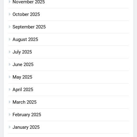
November 2025
October 2025
September 2025
August 2025
July 2025
June 2025
May 2025
April 2025
March 2025
February 2025
January 2025