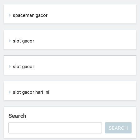
spaceman gacor
slot gacor
slot gacor
slot gacor hari ini
Search
SEARCH