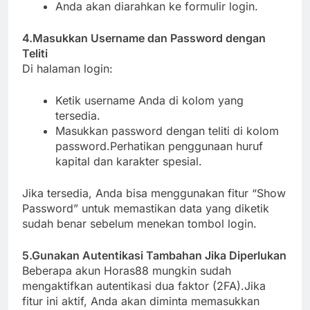
Anda akan diarahkan ke formulir login.
4.Masukkan Username dan Password dengan
Teliti
Di halaman login:
Ketik username Anda di kolom yang
tersedia.
Masukkan password dengan teliti di kolom
password.Perhatikan penggunaan huruf
kapital dan karakter spesial.
Jika tersedia, Anda bisa menggunakan fitur “Show
Password” untuk memastikan data yang diketik
sudah benar sebelum menekan tombol login.
5.Gunakan Autentikasi Tambahan Jika Diperlukan
Beberapa akun Horas88 mungkin sudah
mengaktifkan autentikasi dua faktor (2FA).Jika
fitur ini aktif, Anda akan diminta memasukkan