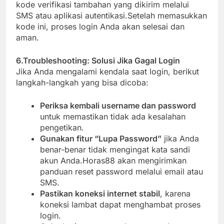
kode verifikasi tambahan yang dikirim melalui
SMS atau aplikasi autentikasi.Setelah memasukkan
kode ini, proses login Anda akan selesai dan
aman.
6.Troubleshooting: Solusi Jika Gagal Login
Jika Anda mengalami kendala saat login, berikut
langkah-langkah yang bisa dicoba:
Periksa kembali username dan password
untuk memastikan tidak ada kesalahan
pengetikan.
Gunakan fitur “Lupa Password”
jika Anda
benar-benar tidak mengingat kata sandi
akun Anda.Horas88 akan mengirimkan
panduan reset password melalui email atau
SMS.
Pastikan koneksi internet stabil
, karena
koneksi lambat dapat menghambat proses
login.