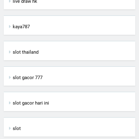
live draw hk
kaya787
slot thailand
slot gacor 777
slot gacor hari ini
slot