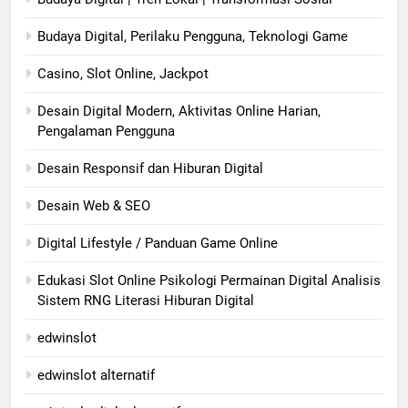
Budaya Digital, Perilaku Pengguna, Teknologi Game
Casino, Slot Online, Jackpot
Desain Digital Modern, Aktivitas Online Harian,
Pengalaman Pengguna
Desain Responsif dan Hiburan Digital
Desain Web & SEO
Digital Lifestyle / Panduan Game Online
Edukasi Slot Online Psikologi Permainan Digital Analisis
Sistem RNG Literasi Hiburan Digital
edwinslot
edwinslot alternatif