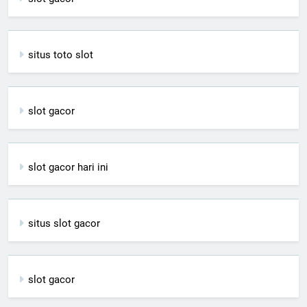
situs toto slot
slot gacor
slot gacor hari ini
situs slot gacor
slot gacor