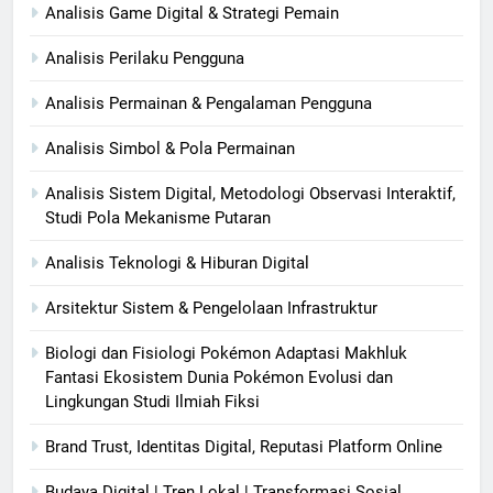
Analisis Game Digital & Strategi Pemain
Analisis Perilaku Pengguna
Analisis Permainan & Pengalaman Pengguna
Analisis Simbol & Pola Permainan
Analisis Sistem Digital, Metodologi Observasi Interaktif,
Studi Pola Mekanisme Putaran
Analisis Teknologi & Hiburan Digital
Arsitektur Sistem & Pengelolaan Infrastruktur
Biologi dan Fisiologi Pokémon Adaptasi Makhluk
Fantasi Ekosistem Dunia Pokémon Evolusi dan
Lingkungan Studi Ilmiah Fiksi
Brand Trust, Identitas Digital, Reputasi Platform Online
Budaya Digital | Tren Lokal | Transformasi Sosial