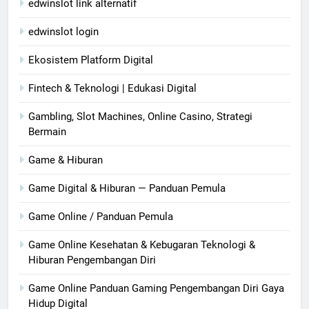
edwinslot link alternatif
edwinslot login
Ekosistem Platform Digital
Fintech & Teknologi | Edukasi Digital
Gambling, Slot Machines, Online Casino, Strategi
Bermain
Game & Hiburan
Game Digital & Hiburan — Panduan Pemula
Game Online / Panduan Pemula
Game Online Kesehatan & Kebugaran Teknologi &
Hiburan Pengembangan Diri
Game Online Panduan Gaming Pengembangan Diri Gaya
Hidup Digital