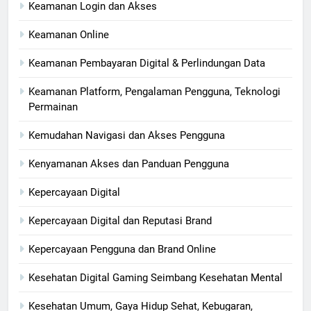
Keamanan Login dan Akses
Keamanan Online
Keamanan Pembayaran Digital & Perlindungan Data
Keamanan Platform, Pengalaman Pengguna, Teknologi
Permainan
Kemudahan Navigasi dan Akses Pengguna
Kenyamanan Akses dan Panduan Pengguna
Kepercayaan Digital
Kepercayaan Digital dan Reputasi Brand
Kepercayaan Pengguna dan Brand Online
Kesehatan Digital Gaming Seimbang Kesehatan Mental
Kesehatan Umum, Gaya Hidup Sehat, Kebugaran,