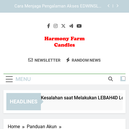
Skip
Cara Menjaga Pengalaman Akses LEBAH4D
to
Tetap Nyaman dan Terarah
content
Cara Menjaga Pengalaman Akses KAYA787 Tetap
Nyaman dan Terarah
Tips Menghindari Kesalahan saat Melakukan
LEBAH4D Login
Cara Menjaga Pengalaman Akses EDWINSLOT
Tetap Nyaman
Harmony Farm
Nikmati Lilin Aromaterapi Alami Dari
Cara Menjaga Pengalaman Akses LEBAH4D
NEWSLETTER
RANDOM NEWS
Tetap Nyaman dan Terarah
Candles
Harmony Farm Candles. Menciptakan
Cara Menjaga Pengalaman Akses KAYA787 Tetap
Suasana Yang Tenang Dan Nyaman Di
Nyaman dan Terarah
MENU
Rumah.
ps Menghindari Kesalahan saat Melakukan LEBAH4D Login
HEADLINES
Week Ago
Home
Panduan Akun