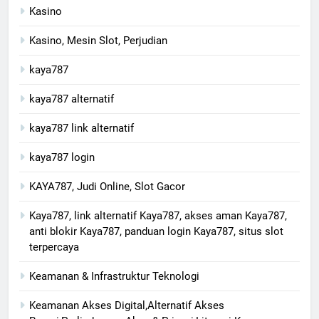
Kasino
Kasino, Mesin Slot, Perjudian
kaya787
kaya787 alternatif
kaya787 link alternatif
kaya787 login
KAYA787, Judi Online, Slot Gacor
Kaya787, link alternatif Kaya787, akses aman Kaya787,
anti blokir Kaya787, panduan login Kaya787, situs slot
terpercaya
Keamanan & Infrastruktur Teknologi
Keamanan Akses Digital,Alternatif Akses