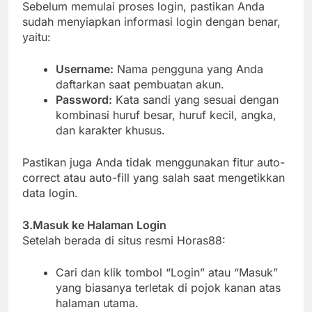
Sebelum memulai proses login, pastikan Anda
sudah menyiapkan informasi login dengan benar,
yaitu:
Username:
Nama pengguna yang Anda
daftarkan saat pembuatan akun.
Password:
Kata sandi yang sesuai dengan
kombinasi huruf besar, huruf kecil, angka,
dan karakter khusus.
Pastikan juga Anda tidak menggunakan fitur auto-
correct atau auto-fill yang salah saat mengetikkan
data login.
3.Masuk ke Halaman Login
Setelah berada di situs resmi Horas88:
Cari dan klik tombol “Login” atau “Masuk”
yang biasanya terletak di pojok kanan atas
halaman utama.