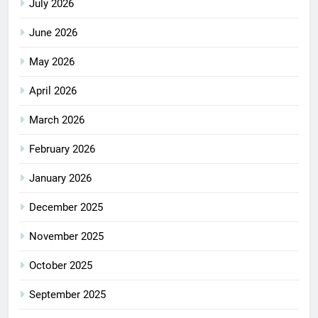
July 2026
June 2026
May 2026
April 2026
March 2026
February 2026
January 2026
December 2025
November 2025
October 2025
September 2025