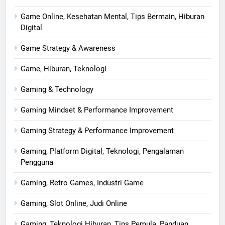
Game Online, Kesehatan Mental, Tips Bermain, Hiburan
Digital
Game Strategy & Awareness
Game, Hiburan, Teknologi
Gaming & Technology
Gaming Mindset & Performance Improvement
Gaming Strategy & Performance Improvement
Gaming, Platform Digital, Teknologi, Pengalaman
Pengguna
Gaming, Retro Games, Industri Game
Gaming, Slot Online, Judi Online
Gaming, Teknologi Hiburan, Tips Pemula, Panduan