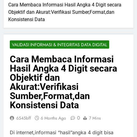
Cara Membaca Informasi Hasil Angka 4 Digit secara
Objektif dan Akurat:Verifikasi Sumber,Format,dan
Konsistensi Data
VALIDASI INFORMASI & INTEGRITAS DATA DIGITAL
Cara Membaca Informasi
Hasil Angka 4 Digit secara
Objektif dan
Akurat:Verifikasi
Sumber,Format,dan
Konsistensi Data
0
6545bff
6 Months Ago
7 Mins
Di internet,informasi “hasil”angka 4 digit bisa