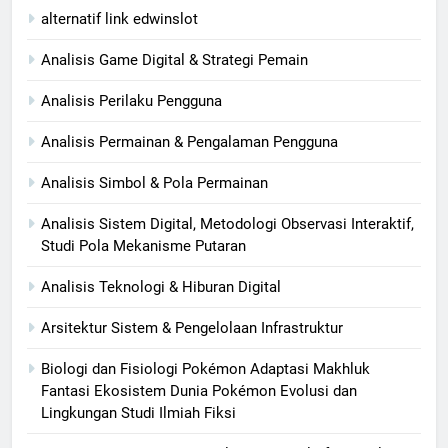
alternatif link edwinslot
Analisis Game Digital & Strategi Pemain
Analisis Perilaku Pengguna
Analisis Permainan & Pengalaman Pengguna
Analisis Simbol & Pola Permainan
Analisis Sistem Digital, Metodologi Observasi Interaktif,
Studi Pola Mekanisme Putaran
Analisis Teknologi & Hiburan Digital
Arsitektur Sistem & Pengelolaan Infrastruktur
Biologi dan Fisiologi Pokémon Adaptasi Makhluk
Fantasi Ekosistem Dunia Pokémon Evolusi dan
Lingkungan Studi Ilmiah Fiksi