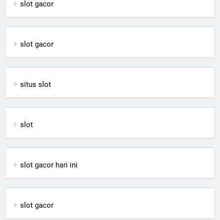
slot gacor
slot gacor
situs slot
slot
slot gacor hari ini
slot gacor