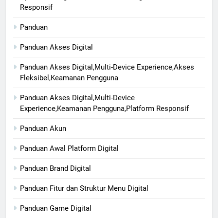
Responsif
Panduan
Panduan Akses Digital
Panduan Akses Digital,Multi-Device Experience,Akses
Fleksibel,Keamanan Pengguna
Panduan Akses Digital,Multi-Device
Experience,Keamanan Pengguna,Platform Responsif
Panduan Akun
Panduan Awal Platform Digital
Panduan Brand Digital
Panduan Fitur dan Struktur Menu Digital
Panduan Game Digital