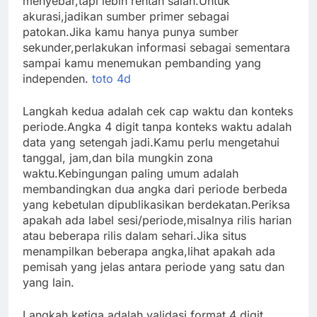
menyebar,tapi lebih rentan salah.Untuk
akurasi,jadikan sumber primer sebagai
patokan.Jika kamu hanya punya sumber
sekunder,perlakukan informasi sebagai sementara
sampai kamu menemukan pembanding yang
independen.
toto 4d
Langkah kedua adalah cek cap waktu dan konteks
periode.Angka 4 digit tanpa konteks waktu adalah
data yang setengah jadi.Kamu perlu mengetahui
tanggal, jam,dan bila mungkin zona
waktu.Kebingungan paling umum adalah
membandingkan dua angka dari periode berbeda
yang kebetulan dipublikasikan berdekatan.Periksa
apakah ada label sesi/periode,misalnya rilis harian
atau beberapa rilis dalam sehari.Jika situs
menampilkan beberapa angka,lihat apakah ada
pemisah yang jelas antara periode yang satu dan
yang lain.
Langkah ketiga adalah validasi format 4 digit