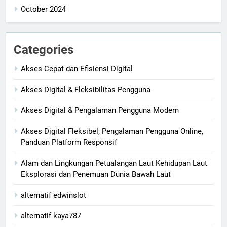
October 2024
Categories
Akses Cepat dan Efisiensi Digital
Akses Digital & Fleksibilitas Pengguna
Akses Digital & Pengalaman Pengguna Modern
Akses Digital Fleksibel, Pengalaman Pengguna Online,
Panduan Platform Responsif
Alam dan Lingkungan Petualangan Laut Kehidupan Laut
Eksplorasi dan Penemuan Dunia Bawah Laut
alternatif edwinslot
alternatif kaya787