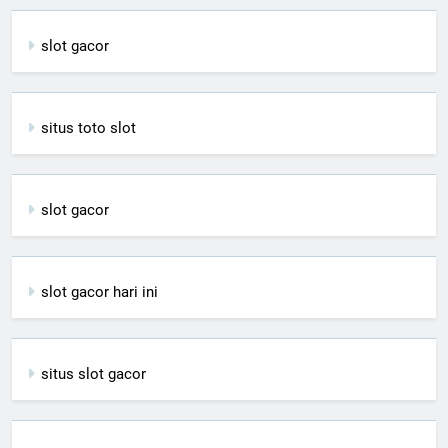
slot gacor
situs toto slot
slot gacor
slot gacor hari ini
situs slot gacor