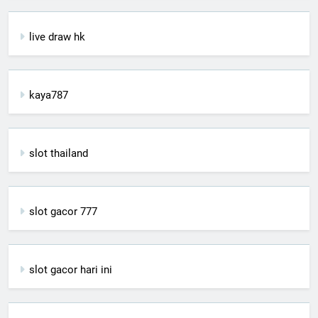
live draw hk
kaya787
slot thailand
slot gacor 777
slot gacor hari ini