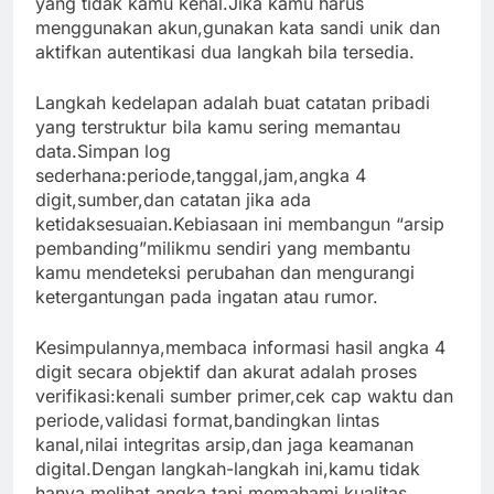
yang tidak kamu kenal.Jika kamu harus
menggunakan akun,gunakan kata sandi unik dan
aktifkan autentikasi dua langkah bila tersedia.
Langkah kedelapan adalah buat catatan pribadi
yang terstruktur bila kamu sering memantau
data.Simpan log
sederhana:periode,tanggal,jam,angka 4
digit,sumber,dan catatan jika ada
ketidaksesuaian.Kebiasaan ini membangun “arsip
pembanding”milikmu sendiri yang membantu
kamu mendeteksi perubahan dan mengurangi
ketergantungan pada ingatan atau rumor.
Kesimpulannya,membaca informasi hasil angka 4
digit secara objektif dan akurat adalah proses
verifikasi:kenali sumber primer,cek cap waktu dan
periode,validasi format,bandingkan lintas
kanal,nilai integritas arsip,dan jaga keamanan
digital.Dengan langkah-langkah ini,kamu tidak
hanya melihat angka,tapi memahami kualitas