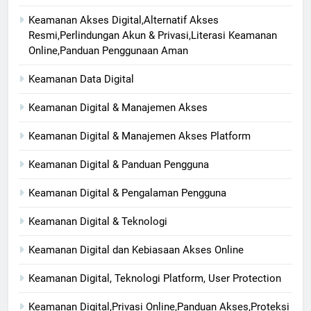
Keamanan Akses Digital,Alternatif Akses
Resmi,Perlindungan Akun & Privasi,Literasi Keamanan
Online,Panduan Penggunaan Aman
Keamanan Data Digital
Keamanan Digital & Manajemen Akses
Keamanan Digital & Manajemen Akses Platform
Keamanan Digital & Panduan Pengguna
Keamanan Digital & Pengalaman Pengguna
Keamanan Digital & Teknologi
Keamanan Digital dan Kebiasaan Akses Online
Keamanan Digital, Teknologi Platform, User Protection
Keamanan Digital,Privasi Online,Panduan Akses,Proteksi