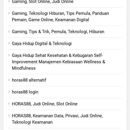
Gaming, Slot Online, Judi Online
Gaming, Teknologi Hiburan, Tips Pemula, Panduan
Pemain, Game Online, Keamanan Digital
Gaming, Tips & Trik, Pemula, Teknologi, Hiburan
Gaya Hidup Digital & Teknologi
Gaya Hidup Sehat Kesehatan & Kebugaran Self-
Improvement Manajemen Kebiasaan Wellness &
Mindfulness
horas88 alternatif
horas88 login
HORAS88, Judi Online, Slot Online
HORAS88, Keamanan Data, Privasi, Judi Online,
Teknologi Keamanan