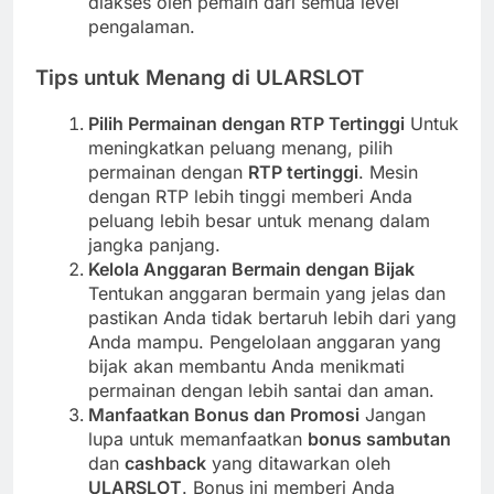
diakses oleh pemain dari semua level
pengalaman.
Tips untuk Menang di ULARSLOT
Pilih Permainan dengan RTP Tertinggi
Untuk
meningkatkan peluang menang, pilih
permainan dengan
RTP tertinggi
. Mesin
dengan RTP lebih tinggi memberi Anda
peluang lebih besar untuk menang dalam
jangka panjang.
Kelola Anggaran Bermain dengan Bijak
Tentukan anggaran bermain yang jelas dan
pastikan Anda tidak bertaruh lebih dari yang
Anda mampu. Pengelolaan anggaran yang
bijak akan membantu Anda menikmati
permainan dengan lebih santai dan aman.
Manfaatkan Bonus dan Promosi
Jangan
lupa untuk memanfaatkan
bonus sambutan
dan
cashback
yang ditawarkan oleh
ULARSLOT
. Bonus ini memberi Anda