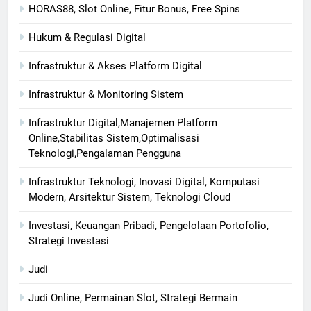
HORAS88, Slot Online, Fitur Bonus, Free Spins
Hukum & Regulasi Digital
Infrastruktur & Akses Platform Digital
Infrastruktur & Monitoring Sistem
Infrastruktur Digital,Manajemen Platform
Online,Stabilitas Sistem,Optimalisasi
Teknologi,Pengalaman Pengguna
Infrastruktur Teknologi, Inovasi Digital, Komputasi
Modern, Arsitektur Sistem, Teknologi Cloud
Investasi, Keuangan Pribadi, Pengelolaan Portofolio,
Strategi Investasi
Judi
Judi Online, Permainan Slot, Strategi Bermain