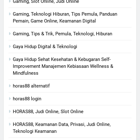
Gaming, Slot Online, Judi Online
Gaming, Teknologi Hiburan, Tips Pemula, Panduan
Pemain, Game Online, Keamanan Digital
Gaming, Tips & Trik, Pemula, Teknologi, Hiburan
Gaya Hidup Digital & Teknologi
Gaya Hidup Sehat Kesehatan & Kebugaran Self-
Improvement Manajemen Kebiasaan Wellness &
Mindfulness
horas88 alternatif
horas88 login
HORAS88, Judi Online, Slot Online
HORAS88, Keamanan Data, Privasi, Judi Online,
Teknologi Keamanan