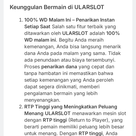
Keunggulan Bermain di ULARSLOT
100% WD Malam Ini – Penarikan Instan
Setiap Saat
Salah satu fitur terbaik yang
ditawarkan oleh
ULARSLOT
adalah
100%
WD malam ini
. Begitu Anda meraih
kemenangan, Anda bisa langsung menarik
dana Anda pada malam yang sama. Tidak
ada penundaan atau biaya tersembunyi.
Proses
penarikan dana
yang cepat dan
tanpa hambatan ini memastikan bahwa
setiap kemenangan yang Anda peroleh
dapat segera dinikmati, memberi
pengalaman bermain yang lebih
menyenangkan.
RTP Tinggi yang Meningkatkan Peluang
Menang
ULARSLOT
menawarkan mesin slot
dengan
RTP tinggi
(Return to Player), yang
berarti pemain memiliki peluang lebih besar
untuk menang. Dengan
RTP tinggi
, Anda