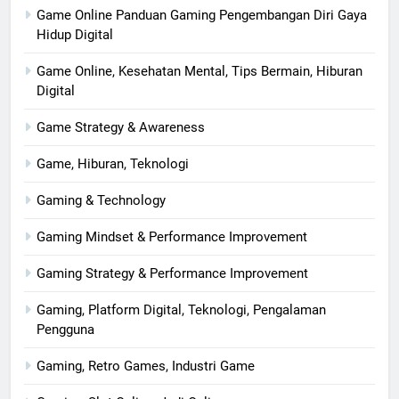
Game Online Panduan Gaming Pengembangan Diri Gaya
Hidup Digital
Game Online, Kesehatan Mental, Tips Bermain, Hiburan
Digital
Game Strategy & Awareness
Game, Hiburan, Teknologi
Gaming & Technology
Gaming Mindset & Performance Improvement
Gaming Strategy & Performance Improvement
Gaming, Platform Digital, Teknologi, Pengalaman
Pengguna
Gaming, Retro Games, Industri Game