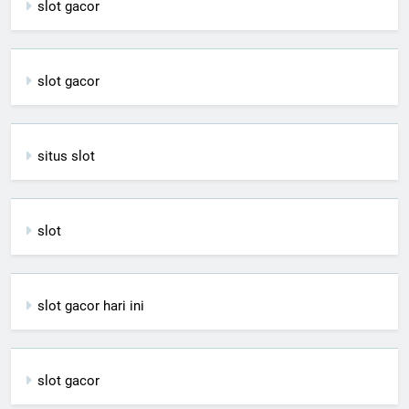
slot gacor
slot gacor
situs slot
slot
slot gacor hari ini
slot gacor