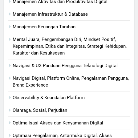
Manajemen Aktivitas dan Produktivitas Digital
Manajemen Infrastruktur & Database
Manajemen Keuangan Taruhan
Mental Juara, Pengembangan Diri, Mindset Positif,
Kepemimpinan, Etika dan Integritas, Strategi Kehidupan,
Karakter dan Kesuksesan
Navigasi & UX Panduan Pengguna Teknologi Digital
Navigasi Digital, Platform Online, Pengalaman Pengguna,
Brand Experience
Observability & Keandalan Platform
Olahraga, Sosial, Perjudian
Optimalisasi Akses dan Kenyamanan Digital
Optimasi Pengalaman, Antarmuka Digital, Akses