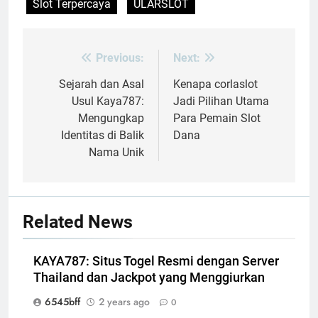
Slot Terpercaya
ULARSLOT
Previous:
Next:
Post
navigation
Sejarah dan Asal
Kenapa corlaslot
Usul Kaya787:
Jadi Pilihan Utama
Mengungkap
Para Pemain Slot
Identitas di Balik
Dana
Nama Unik
Related News
KAYA787: Situs Togel Resmi dengan Server
Thailand dan Jackpot yang Menggiurkan
6545bff
2 years ago
0