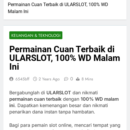
Permainan Cuan Terbaik di ULARSLOT, 100% WD
Malam Ini
KEUANGAN & TEKNOLOGI
Permainan Cuan Terbaik di
ULARSLOT, 100% WD Malam
Ini
0
6545bff
2 Years Ago
8 Mins
Bergabunglah di
ULARSLOT
dan nikmati
permainan cuan terbaik
dengan
100% WD malam
ini
. Dapatkan kemenangan besar dan nikmati
penarikan dana instan tanpa hambatan.
Bagi para pemain slot online, mencari tempat yang