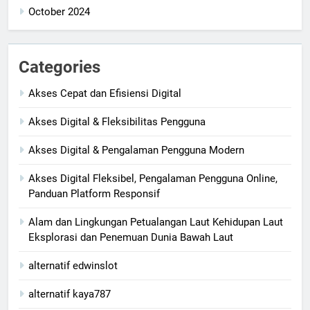
October 2024
Categories
Akses Cepat dan Efisiensi Digital
Akses Digital & Fleksibilitas Pengguna
Akses Digital & Pengalaman Pengguna Modern
Akses Digital Fleksibel, Pengalaman Pengguna Online,
Panduan Platform Responsif
Alam dan Lingkungan Petualangan Laut Kehidupan Laut
Eksplorasi dan Penemuan Dunia Bawah Laut
alternatif edwinslot
alternatif kaya787