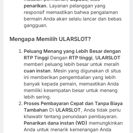
penarikan
. Layanan pelanggan yang
responsif memastikan bahwa pengalaman
bermain Anda akan selalu lancar dan bebas
gangguan.
Mengapa Memilih ULARSLOT?
Peluang Menang yang Lebih Besar dengan
RTP Tinggi
Dengan
RTP tinggi
,
ULARSLOT
memberi peluang lebih besar untuk meraih
cuan instan
. Mesin yang digunakan di situs
ini memberikan pengembalian yang lebih
banyak kepada pemain, memastikan Anda
memiliki kesempatan besar untuk menang
lebih sering.
Proses Pembayaran Cepat dan Tanpa Biaya
Tambahan
Di
ULARSLOT
, Anda tidak perlu
khawatir tentang penundaan pembayaran.
Penarikan dana instan (WD)
memungkinkan
Anda untuk menarik kemenangan Anda