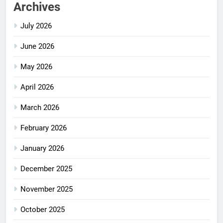
Archives
July 2026
June 2026
May 2026
April 2026
March 2026
February 2026
January 2026
December 2025
November 2025
October 2025