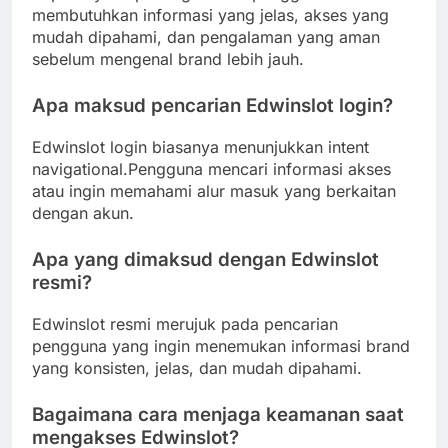
membutuhkan informasi yang jelas, akses yang
mudah dipahami, dan pengalaman yang aman
sebelum mengenal brand lebih jauh.
Apa maksud pencarian Edwinslot login?
Edwinslot login biasanya menunjukkan intent
navigational.Pengguna mencari informasi akses
atau ingin memahami alur masuk yang berkaitan
dengan akun.
Apa yang dimaksud dengan Edwinslot
resmi?
Edwinslot resmi merujuk pada pencarian
pengguna yang ingin menemukan informasi brand
yang konsisten, jelas, dan mudah dipahami.
Bagaimana cara menjaga keamanan saat
mengakses Edwinslot?