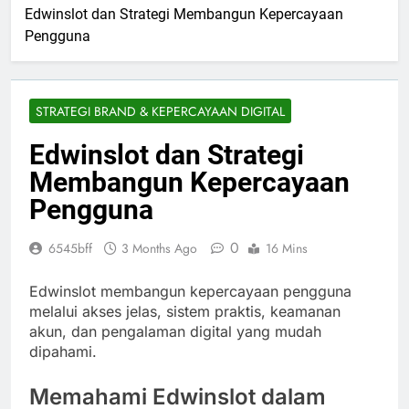
Edwinslot dan Strategi Membangun Kepercayaan
Pengguna
STRATEGI BRAND & KEPERCAYAAN DIGITAL
Edwinslot dan Strategi
Membangun Kepercayaan
Pengguna
0
6545bff
3 Months Ago
16 Mins
Edwinslot membangun kepercayaan pengguna
melalui akses jelas, sistem praktis, keamanan
akun, dan pengalaman digital yang mudah
dipahami.
Memahami Edwinslot dalam