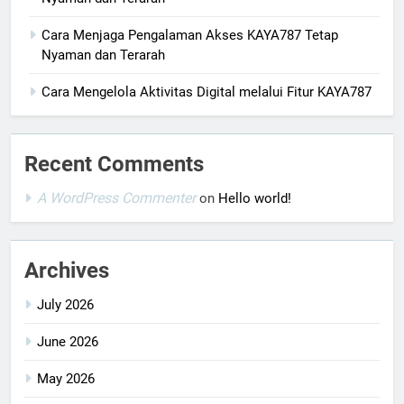
Cara Menjaga Pengalaman Akses KAYA787 Tetap
Nyaman dan Terarah
Cara Mengelola Aktivitas Digital melalui Fitur KAYA787
Recent Comments
A WordPress Commenter
on
Hello world!
Archives
July 2026
June 2026
May 2026