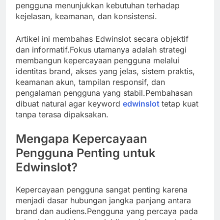
pengguna menunjukkan kebutuhan terhadap
kejelasan, keamanan, dan konsistensi.
Artikel ini membahas Edwinslot secara objektif
dan informatif.Fokus utamanya adalah strategi
membangun kepercayaan pengguna melalui
identitas brand, akses yang jelas, sistem praktis,
keamanan akun, tampilan responsif, dan
pengalaman pengguna yang stabil.Pembahasan
dibuat natural agar keyword
edwinslot
tetap kuat
tanpa terasa dipaksakan.
Mengapa Kepercayaan
Pengguna Penting untuk
Edwinslot?
Kepercayaan pengguna sangat penting karena
menjadi dasar hubungan jangka panjang antara
brand dan audiens.Pengguna yang percaya pada