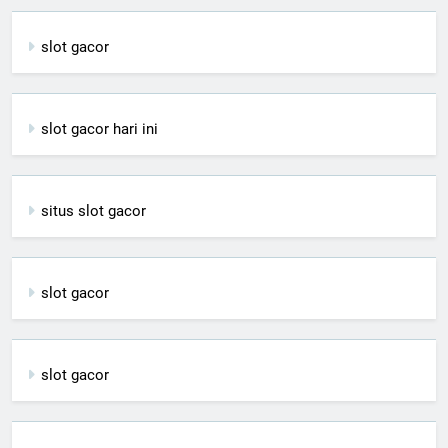
slot gacor
slot gacor hari ini
situs slot gacor
slot gacor
slot gacor