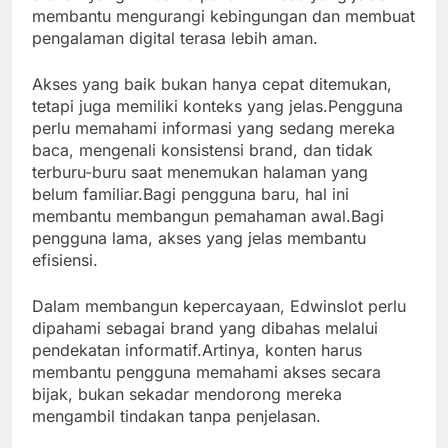
membantu mengurangi kebingungan dan membuat
pengalaman digital terasa lebih aman.
Akses yang baik bukan hanya cepat ditemukan,
tetapi juga memiliki konteks yang jelas.Pengguna
perlu memahami informasi yang sedang mereka
baca, mengenali konsistensi brand, dan tidak
terburu-buru saat menemukan halaman yang
belum familiar.Bagi pengguna baru, hal ini
membantu membangun pemahaman awal.Bagi
pengguna lama, akses yang jelas membantu
efisiensi.
Dalam membangun kepercayaan, Edwinslot perlu
dipahami sebagai brand yang dibahas melalui
pendekatan informatif.Artinya, konten harus
membantu pengguna memahami akses secara
bijak, bukan sekadar mendorong mereka
mengambil tindakan tanpa penjelasan.