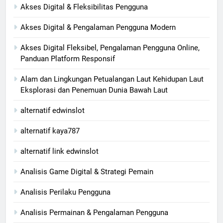
Akses Digital & Fleksibilitas Pengguna
Akses Digital & Pengalaman Pengguna Modern
Akses Digital Fleksibel, Pengalaman Pengguna Online,
Panduan Platform Responsif
Alam dan Lingkungan Petualangan Laut Kehidupan Laut
Eksplorasi dan Penemuan Dunia Bawah Laut
alternatif edwinslot
alternatif kaya787
alternatif link edwinslot
Analisis Game Digital & Strategi Pemain
Analisis Perilaku Pengguna
Analisis Permainan & Pengalaman Pengguna