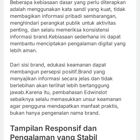
Beberapa kebiasaan dasar yang perlu diterapkan
adalah menggunakan kata sandi yang kuat, tidak
membagikan informasi pribadi sembarangan,
menghindari perangkat publik untuk aktivitas
penting, dan selalu memeriksa konsistensi
informasi brand.Kebiasaan sederhana ini dapat
membantu menciptakan pengalaman digital yang
lebih aman.
Dari sisi brand, edukasi keamanan dapat
membangun persepsi positif.Brand yang
menyajikan informasi secara jelas dan tidak
berlebihan akan terlihat lebih bertanggung
jawab.Karena itu, pembahasan Edwinslot
sebaiknya selalu memasukkan unsur keamanan
agar pengguna mendapatkan manfaat praktis,
bukan hanya pengenalan nama brand.
Tampilan Responsif dan
Pengalaman yang Stabil