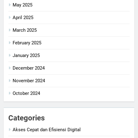
May 2025
April 2025
March 2025
February 2025
January 2025
December 2024
November 2024
October 2024
Categories
Akses Cepat dan Efisiensi Digital