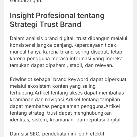
sembarangan.
Insight Profesional tentang
Strategi Trust Brand
Dalam analisis brand digital, trust dibangun melalui
konsistensi jangka panjang.Kepercayaan tidak
muncul hanya karena brand sering disebut, tetapi
karena pengguna merasa informasi yang mereka
temukan dapat dipahami, stabil, dan relevan.
Edwinslot sebagai brand keyword dapat diperkuat
melalui ekosistem konten yang saling
terhubung.Artikel tentang akses dapat membahas
keamanan dan navigasi.Artikel tentang tampilan
dapat membahas pengalaman pengguna.Artikel
tentang strategi trust dapat menghubungkan
identitas, sistem, keamanan, dan reputasi digital.
Dari sisi SEO, pendekatan ini lebih efektif