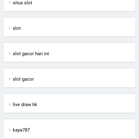
situs slot
slot
slot gacor hari ini
slot gacor
live draw hk
kaya787