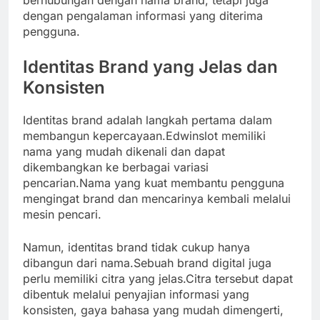
dengan pengalaman informasi yang diterima
pengguna.
Identitas Brand yang Jelas dan
Konsisten
Identitas brand adalah langkah pertama dalam
membangun kepercayaan.Edwinslot memiliki
nama yang mudah dikenali dan dapat
dikembangkan ke berbagai variasi
pencarian.Nama yang kuat membantu pengguna
mengingat brand dan mencarinya kembali melalui
mesin pencari.
Namun, identitas brand tidak cukup hanya
dibangun dari nama.Sebuah brand digital juga
perlu memiliki citra yang jelas.Citra tersebut dapat
dibentuk melalui penyajian informasi yang
konsisten, gaya bahasa yang mudah dimengerti,