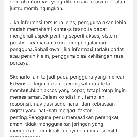
apakah informasi yang ditemukan terasa rapi atau
justru membingungkan.
Jika informasi tersusun jelas, pengguna akan lebih
mudah memahami konteks brand.Ia dapat
mengenali aspek penting seperti akses, sistem
praktis, keamanan akun, dan pengalaman
pengguna.Sebaliknya, jika informasi terlalu padat
atau penuh klaim, pengguna bisa kehilangan rasa
percaya.
Skenario lain terjadi pada pengguna yang mencari
Edwinslot login melalui perangkat mobile.Ia
membutuhkan akses yang cepat, tetapi tetap ingin
merasa aman.Dalam kondisi ini, tampilan
responsif, navigasi sederhana, dan kebiasaan
digital yang hati-hati menjadi faktor
penting.Pengguna perlu memastikan perangkat
aman, tidak menggunakan jaringan yang
meragukan, dan tidak menyimpan data sensitif