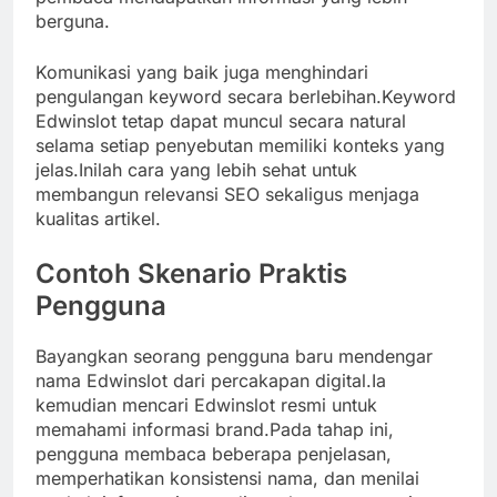
berguna.
Komunikasi yang baik juga menghindari
pengulangan keyword secara berlebihan.Keyword
Edwinslot tetap dapat muncul secara natural
selama setiap penyebutan memiliki konteks yang
jelas.Inilah cara yang lebih sehat untuk
membangun relevansi SEO sekaligus menjaga
kualitas artikel.
Contoh Skenario Praktis
Pengguna
Bayangkan seorang pengguna baru mendengar
nama Edwinslot dari percakapan digital.Ia
kemudian mencari Edwinslot resmi untuk
memahami informasi brand.Pada tahap ini,
pengguna membaca beberapa penjelasan,
memperhatikan konsistensi nama, dan menilai