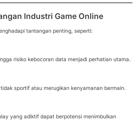
angan Industri Game Online
enghadapi tantangan penting, seperti:
gga risiko kebocoran data menjadi perhatian utama.
 tidak sportif atau merugikan kenyamanan bermain.
y yang adiktif dapat berpotensi menimbulkan