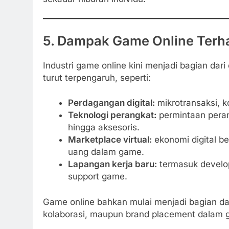
5. Dampak Game Online Terh
Industri game online kini menjadi bagian dari
turut terpengaruh, seperti:
Perdagangan digital:
mikrotransaksi, k
Teknologi perangkat:
permintaan peran
hingga aksesoris.
Marketplace virtual:
ekonomi digital be
uang dalam game.
Lapangan kerja baru:
termasuk develop
support game.
Game online bahkan mulai menjadi bagian dari
kolaborasi, maupun brand placement dalam 