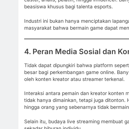
beasiswa khusus bagi talenta esports.
Industri ini bukan hanya menciptakan lapang
masyarakat bahwa bermain game dapat menja
4. Peran Media Sosial dan Ko
Tidak dapat dipungkiri bahwa platform seper
besar bagi perkembangan game online. Bany
oleh konten kreator atau streamer terkenal.
Interaksi antara pemain dan kreator konten
tidak hanya dimainkan, tetapi juga ditonton.
hingga orang yang sebenarnya tidak bermai
Selain itu, budaya live streaming membuat ga
sekadar hiburan individu.