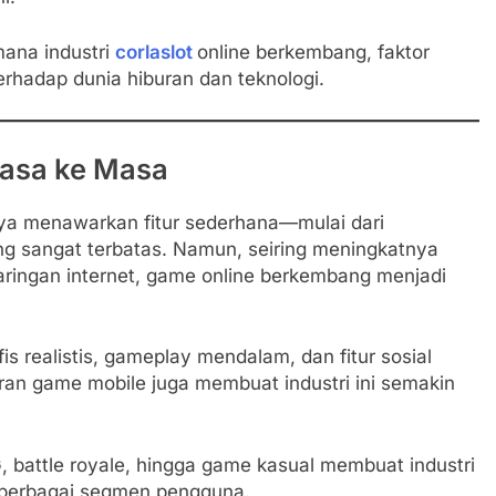
mana industri
corlaslot
online berkembang, faktor
hadap dunia hiburan dan teknologi.
Masa ke Masa
ya menawarkan fitur sederhana—mulai dari
ng sangat terbatas. Namun, seiring meningkatnya
ringan internet, game online berkembang menjadi
is realistis, gameplay mendalam, dan fitur sosial
an game mobile juga membuat industri ini semakin
attle royale, hingga game kasual membuat industri
i berbagai segmen pengguna.