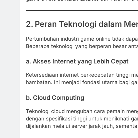
2. Peran Teknologi dalam Me
Pertumbuhan industri game online tidak dapat
Beberapa teknologi yang berperan besar anta
a. Akses Internet yang Lebih Cepat
Ketersediaan internet berkecepatan tinggi 
hambatan. Ini menjadi fondasi utama bagi g
b. Cloud Computing
Teknologi cloud mengubah cara pemain menga
dengan spesifikasi tinggi untuk menikmati 
dijalankan melalui server jarak jauh, sementa