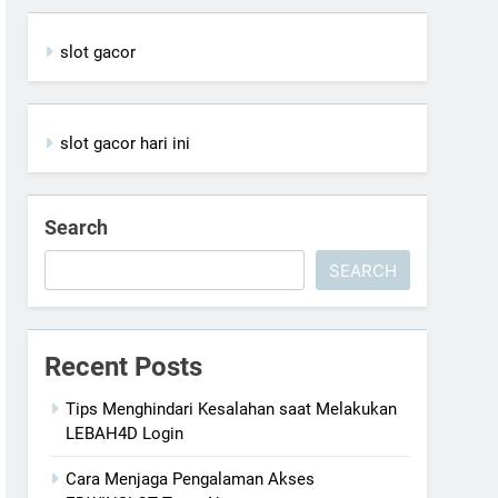
slot gacor
slot gacor hari ini
Search
SEARCH
Recent Posts
Tips Menghindari Kesalahan saat Melakukan
LEBAH4D Login
Cara Menjaga Pengalaman Akses