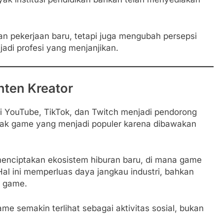
an pekerjaan baru, tetapi juga mengubah persepsi
di profesi yang menjanjikan.
nten Kreator
ti YouTube, TikTok, dan Twitch menjadi pendorong
ak game yang menjadi populer karena dibawakan
 menciptakan ekosistem hiburan baru, di mana game
 Hal ini memperluas daya jangkau industri, bahkan
n game.
me semakin terlihat sebagai aktivitas sosial, bukan