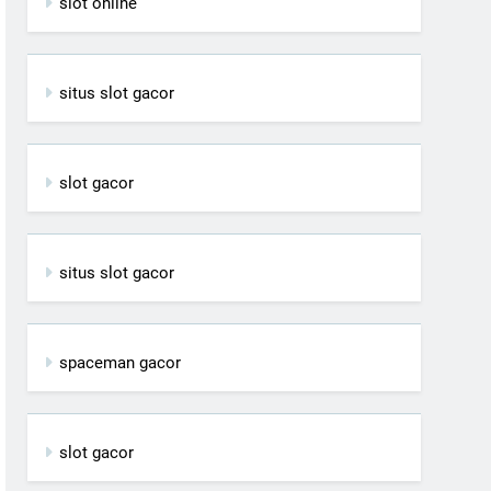
slot online
situs slot gacor
slot gacor
situs slot gacor
spaceman gacor
slot gacor