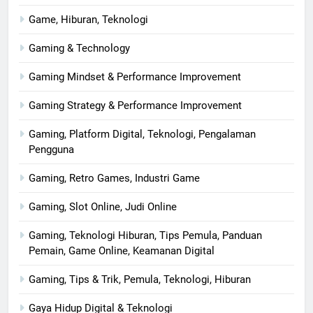
Game, Hiburan, Teknologi
Gaming & Technology
Gaming Mindset & Performance Improvement
Gaming Strategy & Performance Improvement
Gaming, Platform Digital, Teknologi, Pengalaman
Pengguna
Gaming, Retro Games, Industri Game
Gaming, Slot Online, Judi Online
Gaming, Teknologi Hiburan, Tips Pemula, Panduan
Pemain, Game Online, Keamanan Digital
Gaming, Tips & Trik, Pemula, Teknologi, Hiburan
Gaya Hidup Digital & Teknologi