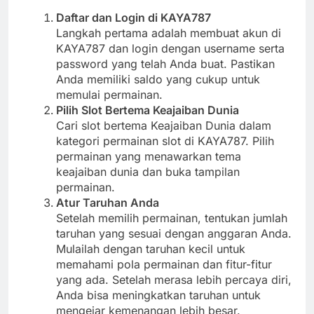
Daftar dan Login di KAYA787
Langkah pertama adalah membuat akun di
KAYA787 dan login dengan username serta
password yang telah Anda buat. Pastikan
Anda memiliki saldo yang cukup untuk
memulai permainan.
Pilih Slot Bertema Keajaiban Dunia
Cari slot bertema Keajaiban Dunia dalam
kategori permainan slot di KAYA787. Pilih
permainan yang menawarkan tema
keajaiban dunia dan buka tampilan
permainan.
Atur Taruhan Anda
Setelah memilih permainan, tentukan jumlah
taruhan yang sesuai dengan anggaran Anda.
Mulailah dengan taruhan kecil untuk
memahami pola permainan dan fitur-fitur
yang ada. Setelah merasa lebih percaya diri,
Anda bisa meningkatkan taruhan untuk
mengejar kemenangan lebih besar.