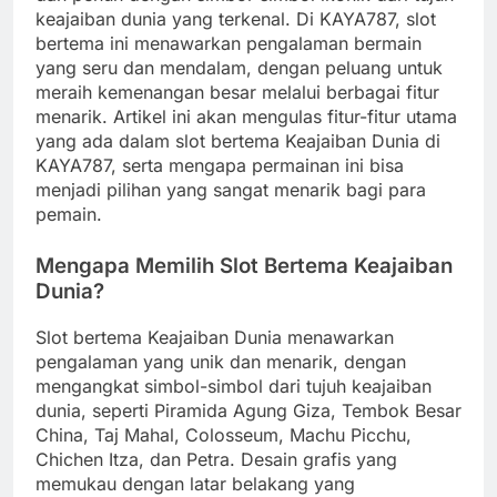
keajaiban dunia yang terkenal. Di KAYA787, slot
bertema ini menawarkan pengalaman bermain
yang seru dan mendalam, dengan peluang untuk
meraih kemenangan besar melalui berbagai fitur
menarik. Artikel ini akan mengulas fitur-fitur utama
yang ada dalam slot bertema Keajaiban Dunia di
KAYA787, serta mengapa permainan ini bisa
menjadi pilihan yang sangat menarik bagi para
pemain.
Mengapa Memilih Slot Bertema Keajaiban
Dunia?
Slot bertema Keajaiban Dunia menawarkan
pengalaman yang unik dan menarik, dengan
mengangkat simbol-simbol dari tujuh keajaiban
dunia, seperti Piramida Agung Giza, Tembok Besar
China, Taj Mahal, Colosseum, Machu Picchu,
Chichen Itza, dan Petra. Desain grafis yang
memukau dengan latar belakang yang