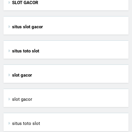
SLOT GACOR
situs slot gacor
situs toto slot
slot gacor
slot gacor
situs toto slot