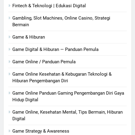
Fintech & Teknologi | Edukasi Digital
Gambling, Slot Machines, Online Casino, Strategi
Bermain
Game & Hiburan
Game Digital & Hiburan — Panduan Pemula
Game Online / Panduan Pemula
Game Online Kesehatan & Kebugaran Teknologi &
Hiburan Pengembangan Diri
Game Online Panduan Gaming Pengembangan Diri Gaya
Hidup Digital
Game Online, Kesehatan Mental, Tips Bermain, Hiburan
Digital
Game Strategy & Awareness