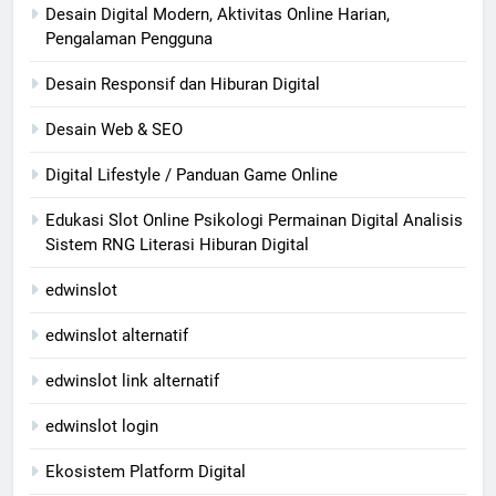
Desain Digital Modern, Aktivitas Online Harian,
Pengalaman Pengguna
Desain Responsif dan Hiburan Digital
Desain Web & SEO
Digital Lifestyle / Panduan Game Online
Edukasi Slot Online Psikologi Permainan Digital Analisis
Sistem RNG Literasi Hiburan Digital
edwinslot
edwinslot alternatif
edwinslot link alternatif
edwinslot login
Ekosistem Platform Digital