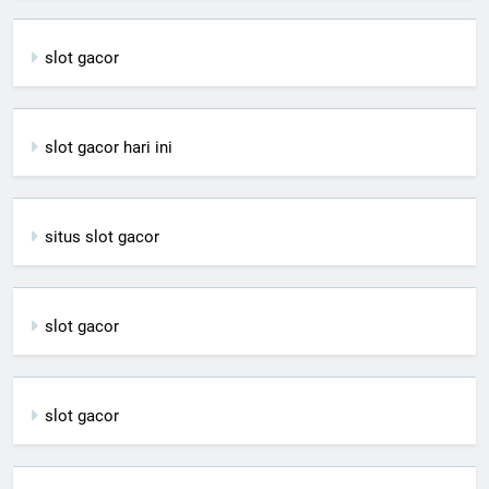
slot gacor
slot gacor hari ini
situs slot gacor
slot gacor
slot gacor