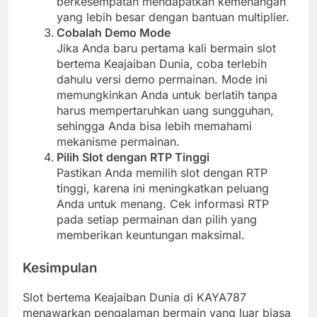
berkesempatan mendapatkan kemenangan
yang lebih besar dengan bantuan multiplier.
Cobalah Demo Mode
Jika Anda baru pertama kali bermain slot
bertema Keajaiban Dunia, coba terlebih
dahulu versi demo permainan. Mode ini
memungkinkan Anda untuk berlatih tanpa
harus mempertaruhkan uang sungguhan,
sehingga Anda bisa lebih memahami
mekanisme permainan.
Pilih Slot dengan RTP Tinggi
Pastikan Anda memilih slot dengan RTP
tinggi, karena ini meningkatkan peluang
Anda untuk menang. Cek informasi RTP
pada setiap permainan dan pilih yang
memberikan keuntungan maksimal.
Kesimpulan
Slot bertema Keajaiban Dunia di KAYA787
menawarkan pengalaman bermain yang luar biasa