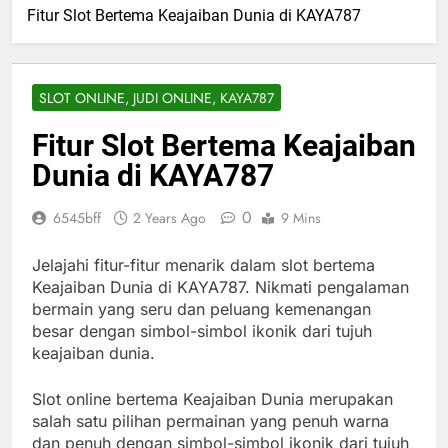
Fitur Slot Bertema Keajaiban Dunia di KAYA787
SLOT ONLINE, JUDI ONLINE, KAYA787
Fitur Slot Bertema Keajaiban
Dunia di KAYA787
0
6545bff
2 Years Ago
9 Mins
Jelajahi fitur-fitur menarik dalam slot bertema
Keajaiban Dunia di KAYA787. Nikmati pengalaman
bermain yang seru dan peluang kemenangan
besar dengan simbol-simbol ikonik dari tujuh
keajaiban dunia.
Slot online bertema Keajaiban Dunia merupakan
salah satu pilihan permainan yang penuh warna
dan penuh dengan simbol-simbol ikonik dari tujuh