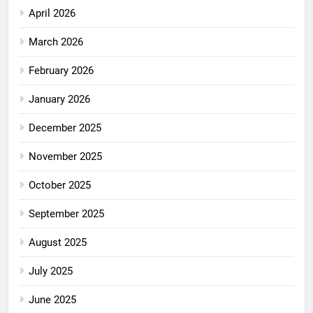
April 2026
March 2026
February 2026
January 2026
December 2025
November 2025
October 2025
September 2025
August 2025
July 2025
June 2025