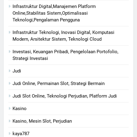
Infrastruktur Digital,Manajemen Platform
Online,Stabilitas Sistem,Optimalisasi
Teknologi,Pengalaman Pengguna
Infrastruktur Teknologi, Inovasi Digital, Komputasi
Modern, Arsitektur Sistem, Teknologi Cloud
Investasi, Keuangan Pribadi, Pengelolaan Portofolio,
Strategi Investasi
Judi
Judi Online, Permainan Slot, Strategi Bermain
Judi Slot Online, Teknologi Perjudian, Platform Judi
Kasino
Kasino, Mesin Slot, Perjudian
kaya787