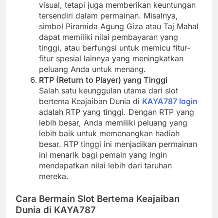
visual, tetapi juga memberikan keuntungan
tersendiri dalam permainan. Misalnya,
simbol Piramida Agung Giza atau Taj Mahal
dapat memiliki nilai pembayaran yang
tinggi, atau berfungsi untuk memicu fitur-
fitur spesial lainnya yang meningkatkan
peluang Anda untuk menang.
RTP (Return to Player) yang Tinggi
Salah satu keunggulan utama dari slot
bertema Keajaiban Dunia di
KAYA787 login
adalah RTP yang tinggi. Dengan RTP yang
lebih besar, Anda memiliki peluang yang
lebih baik untuk memenangkan hadiah
besar. RTP tinggi ini menjadikan permainan
ini menarik bagi pemain yang ingin
mendapatkan nilai lebih dari taruhan
mereka.
Cara Bermain Slot Bertema Keajaiban
Dunia di KAYA787