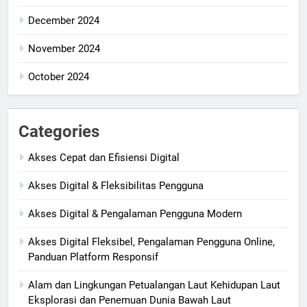
December 2024
November 2024
October 2024
Categories
Akses Cepat dan Efisiensi Digital
Akses Digital & Fleksibilitas Pengguna
Akses Digital & Pengalaman Pengguna Modern
Akses Digital Fleksibel, Pengalaman Pengguna Online,
Panduan Platform Responsif
Alam dan Lingkungan Petualangan Laut Kehidupan Laut
Eksplorasi dan Penemuan Dunia Bawah Laut