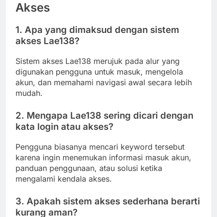
Akses
1. Apa yang dimaksud dengan sistem
akses Lae138?
Sistem akses Lae138 merujuk pada alur yang
digunakan pengguna untuk masuk, mengelola
akun, dan memahami navigasi awal secara lebih
mudah.
2. Mengapa Lae138 sering dicari dengan
kata login atau akses?
Pengguna biasanya mencari keyword tersebut
karena ingin menemukan informasi masuk akun,
panduan penggunaan, atau solusi ketika
mengalami kendala akses.
3. Apakah sistem akses sederhana berarti
kurang aman?