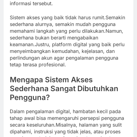
informasi tersebut.
Sistem akses yang baik tidak harus rumit.Semakin
sederhana alurnya, semakin mudah pengguna
memahami langkah yang perlu dilakukan.Namun,
sederhana bukan berarti mengabaikan
keamanan.Justru, platform digital yang baik perlu
menyeimbangkan kemudahan, kejelasan, dan
perlindungan akun agar pengalaman pengguna
tetap terasa profesional.
Mengapa Sistem Akses
Sederhana Sangat Dibutuhkan
Pengguna?
Dalam pengalaman digital, hambatan kecil pada
tahap awal bisa memengaruhi persepsi pengguna
secara keseluruhan.Misalnya, halaman yang sulit
dipahami, instruksi yang tidak jelas, atau proses