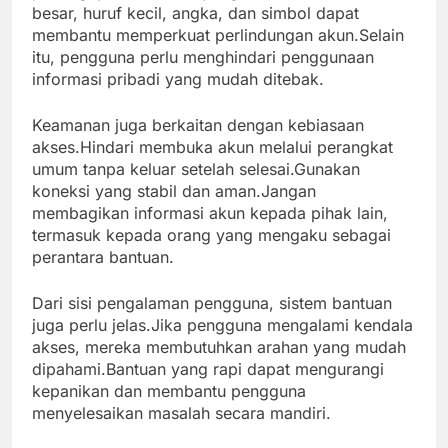
besar, huruf kecil, angka, dan simbol dapat
membantu memperkuat perlindungan akun.Selain
itu, pengguna perlu menghindari penggunaan
informasi pribadi yang mudah ditebak.
Keamanan juga berkaitan dengan kebiasaan
akses.Hindari membuka akun melalui perangkat
umum tanpa keluar setelah selesai.Gunakan
koneksi yang stabil dan aman.Jangan
membagikan informasi akun kepada pihak lain,
termasuk kepada orang yang mengaku sebagai
perantara bantuan.
Dari sisi pengalaman pengguna, sistem bantuan
juga perlu jelas.Jika pengguna mengalami kendala
akses, mereka membutuhkan arahan yang mudah
dipahami.Bantuan yang rapi dapat mengurangi
kepanikan dan membantu pengguna
menyelesaikan masalah secara mandiri.