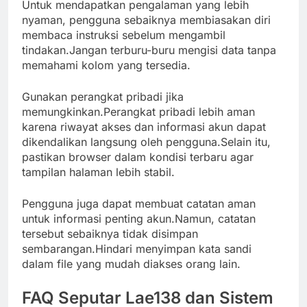
Untuk mendapatkan pengalaman yang lebih
nyaman, pengguna sebaiknya membiasakan diri
membaca instruksi sebelum mengambil
tindakan.Jangan terburu-buru mengisi data tanpa
memahami kolom yang tersedia.
Gunakan perangkat pribadi jika
memungkinkan.Perangkat pribadi lebih aman
karena riwayat akses dan informasi akun dapat
dikendalikan langsung oleh pengguna.Selain itu,
pastikan browser dalam kondisi terbaru agar
tampilan halaman lebih stabil.
Pengguna juga dapat membuat catatan aman
untuk informasi penting akun.Namun, catatan
tersebut sebaiknya tidak disimpan
sembarangan.Hindari menyimpan kata sandi
dalam file yang mudah diakses orang lain.
FAQ Seputar Lae138 dan Sistem