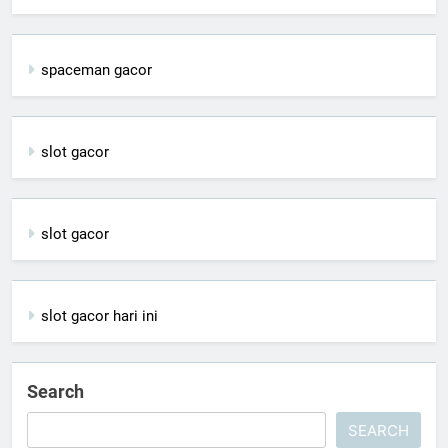
spaceman gacor
slot gacor
slot gacor
slot gacor hari ini
Search
SEARCH