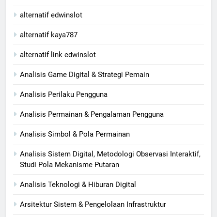
alternatif edwinslot
alternatif kaya787
alternatif link edwinslot
Analisis Game Digital & Strategi Pemain
Analisis Perilaku Pengguna
Analisis Permainan & Pengalaman Pengguna
Analisis Simbol & Pola Permainan
Analisis Sistem Digital, Metodologi Observasi Interaktif,
Studi Pola Mekanisme Putaran
Analisis Teknologi & Hiburan Digital
Arsitektur Sistem & Pengelolaan Infrastruktur