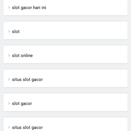
slot gacor hari ini
slot
slot online
situs slot gacor
slot gacor
situs slot gacor