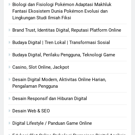
Biologi dan Fisiologi Pokémon Adaptasi Makhluk
Fantasi Ekosistem Dunia Pokémon Evolusi dan
Lingkungan Studi Ilmiah Fiksi
Brand Trust, Identitas Digital, Reputasi Platform Online
Budaya Digital | Tren Lokal | Transformasi Sosial
Budaya Digital, Perilaku Pengguna, Teknologi Game
Casino, Slot Online, Jackpot
Desain Digital Modern, Aktivitas Online Harian,
Pengalaman Pengguna
Desain Responsif dan Hiburan Digital
Desain Web & SEO
Digital Lifestyle / Panduan Game Online