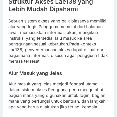
Struktur Akses Lae138 yang
Lebih Mudah Dipahami
Sebuah sistem akses yang baik biasanya memiliki
alur yang logis.Pengguna memulai dari halaman
awal, memasukkan informasi akun, mengikuti
instruksi yang tersedia, lalu masuk ke area
penggunaan sesuai kebutuhan.Pada konteks
Lae138, penyederhanaan akses dapat dilihat dari
bagaimana informasi disusun agar pengguna tidak
merasa tersesat.
Alur Masuk yang Jelas
Alur masuk yang jelas menjadi fondasi utama
dalam sistem akses.Pengguna perlu mengetahui
bagian mana yang digunakan untuk login, bagian
mana yang berfungsi untuk bantuan, dan langkah
apa yang harus dilakukan jika terjadi kendala.