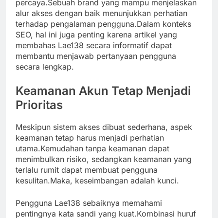
percaya.Sebuah brand yang mampu menjelaskan
alur akses dengan baik menunjukkan perhatian
terhadap pengalaman pengguna.Dalam konteks
SEO, hal ini juga penting karena artikel yang
membahas Lae138 secara informatif dapat
membantu menjawab pertanyaan pengguna
secara lengkap.
Keamanan Akun Tetap Menjadi
Prioritas
Meskipun sistem akses dibuat sederhana, aspek
keamanan tetap harus menjadi perhatian
utama.Kemudahan tanpa keamanan dapat
menimbulkan risiko, sedangkan keamanan yang
terlalu rumit dapat membuat pengguna
kesulitan.Maka, keseimbangan adalah kunci.
Pengguna Lae138 sebaiknya memahami
pentingnya kata sandi yang kuat.Kombinasi huruf