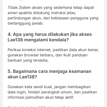
Tidak.Sistem akses yang sederhana tetap dapat
aman apabila didukung instruksi jelas,
perlindungan akun, dan kebiasaan pengguna yang
bertanggung jawab.
4. Apa yang harus dilakukan jika akses
Lae138 mengalami kendala?
Periksa koneksi internet, pastikan data akun benar,
gunakan browser terbaru, dan ikuti panduan
bantuan yang tersedia.
5. Bagaimana cara menjaga keamanan
akun Lae138?
Gunakan kata sandi kuat, jangan membagikan
data login, hindari perangkat umum, dan pastikan
informasi pemulihan akun tetap aktif.