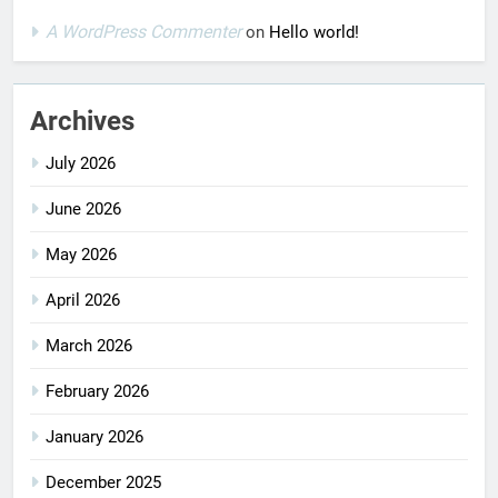
A WordPress Commenter
on
Hello world!
Archives
July 2026
June 2026
May 2026
April 2026
March 2026
February 2026
January 2026
December 2025