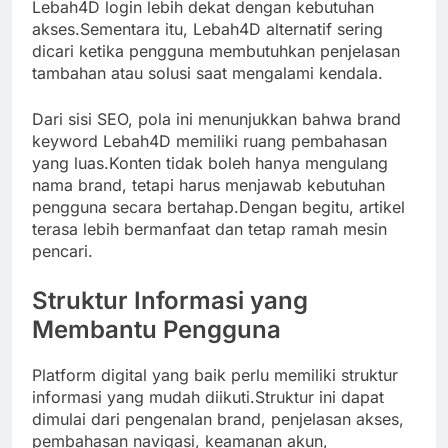
Lebah4D login lebih dekat dengan kebutuhan
akses.Sementara itu, Lebah4D alternatif sering
dicari ketika pengguna membutuhkan penjelasan
tambahan atau solusi saat mengalami kendala.
Dari sisi SEO, pola ini menunjukkan bahwa brand
keyword Lebah4D memiliki ruang pembahasan
yang luas.Konten tidak boleh hanya mengulang
nama brand, tetapi harus menjawab kebutuhan
pengguna secara bertahap.Dengan begitu, artikel
terasa lebih bermanfaat dan tetap ramah mesin
pencari.
Struktur Informasi yang
Membantu Pengguna
Platform digital yang baik perlu memiliki struktur
informasi yang mudah diikuti.Struktur ini dapat
dimulai dari pengenalan brand, penjelasan akses,
pembahasan navigasi, keamanan akun,