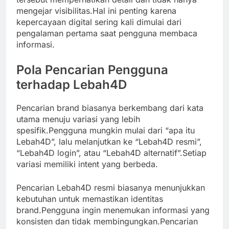
mengejar visibilitas.Hal ini penting karena
kepercayaan digital sering kali dimulai dari
pengalaman pertama saat pengguna membaca
informasi.
Pola Pencarian Pengguna
terhadap Lebah4D
Pencarian brand biasanya berkembang dari kata
utama menuju variasi yang lebih
spesifik.Pengguna mungkin mulai dari “apa itu
Lebah4D”, lalu melanjutkan ke “Lebah4D resmi”,
“Lebah4D login”, atau “Lebah4D alternatif”.Setiap
variasi memiliki intent yang berbeda.
Pencarian Lebah4D resmi biasanya menunjukkan
kebutuhan untuk memastikan identitas
brand.Pengguna ingin menemukan informasi yang
konsisten dan tidak membingungkan.Pencarian