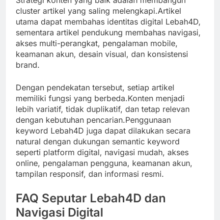
cluster artikel yang saling melengkapi.Artikel
utama dapat membahas identitas digital Lebah4D,
sementara artikel pendukung membahas navigasi,
akses multi-perangkat, pengalaman mobile,
keamanan akun, desain visual, dan konsistensi
brand.
Dengan pendekatan tersebut, setiap artikel
memiliki fungsi yang berbeda.Konten menjadi
lebih variatif, tidak duplikatif, dan tetap relevan
dengan kebutuhan pencarian.Penggunaan
keyword Lebah4D juga dapat dilakukan secara
natural dengan dukungan semantic keyword
seperti platform digital, navigasi mudah, akses
online, pengalaman pengguna, keamanan akun,
tampilan responsif, dan informasi resmi.
FAQ Seputar Lebah4D dan
Navigasi Digital