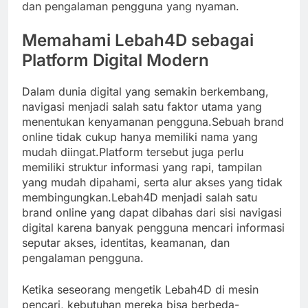
dan pengalaman pengguna yang nyaman.
Memahami Lebah4D sebagai
Platform Digital Modern
Dalam dunia digital yang semakin berkembang,
navigasi menjadi salah satu faktor utama yang
menentukan kenyamanan pengguna.Sebuah brand
online tidak cukup hanya memiliki nama yang
mudah diingat.Platform tersebut juga perlu
memiliki struktur informasi yang rapi, tampilan
yang mudah dipahami, serta alur akses yang tidak
membingungkan.Lebah4D menjadi salah satu
brand online yang dapat dibahas dari sisi navigasi
digital karena banyak pengguna mencari informasi
seputar akses, identitas, keamanan, dan
pengalaman pengguna.
Ketika seseorang mengetik Lebah4D di mesin
pencari, kebutuhan mereka bisa berbeda-