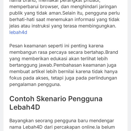
nama brand, memakai perangkat pribadi,
memperbarui browser, dan menghindari jaringan
publik yang tidak aman.Selain itu, pengguna perlu
berhati-hati saat menemukan informasi yang tidak
jelas atau instruksi yang terasa membingungkan.
lebah4d
Pesan keamanan seperti ini penting karena
membangun rasa percaya secara bertahap.Brand
yang memberikan edukasi akan terlihat lebih
bertanggung jawab.Pembahasan keamanan juga
membuat artikel lebih bernilai karena tidak hanya
fokus pada akses, tetapi juga pada perlindungan
pengalaman pengguna.
Contoh Skenario Pengguna
Lebah4D
Bayangkan seorang pengguna baru mendengar
nama Lebah4D dari percakapan online.Ia belum