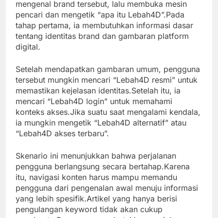
mengenal brand tersebut, lalu membuka mesin
pencari dan mengetik “apa itu Lebah4D”.Pada
tahap pertama, ia membutuhkan informasi dasar
tentang identitas brand dan gambaran platform
digital.
Setelah mendapatkan gambaran umum, pengguna
tersebut mungkin mencari “Lebah4D resmi” untuk
memastikan kejelasan identitas.Setelah itu, ia
mencari “Lebah4D login” untuk memahami
konteks akses.Jika suatu saat mengalami kendala,
ia mungkin mengetik “Lebah4D alternatif” atau
“Lebah4D akses terbaru”.
Skenario ini menunjukkan bahwa perjalanan
pengguna berlangsung secara bertahap.Karena
itu, navigasi konten harus mampu memandu
pengguna dari pengenalan awal menuju informasi
yang lebih spesifik.Artikel yang hanya berisi
pengulangan keyword tidak akan cukup