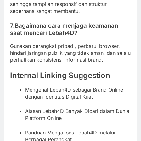
sehingga tampilan responsif dan struktur
sederhana sangat membantu.
7.Bagaimana cara menjaga keamanan
saat mencari Lebah4D?
Gunakan perangkat pribadi, perbarui browser,
hindari jaringan publik yang tidak aman, dan selalu
perhatikan konsistensi informasi brand.
Internal Linking Suggestion
Mengenal Lebah4D sebagai Brand Online
dengan Identitas Digital Kuat
Alasan Lebah4D Banyak Dicari dalam Dunia
Platform Online
Panduan Mengakses Lebah4D melalui
Berbagai Perangkat