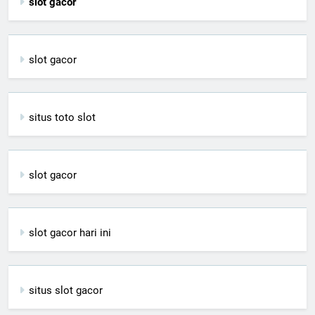
slot gacor
slot gacor
situs toto slot
slot gacor
slot gacor hari ini
situs slot gacor