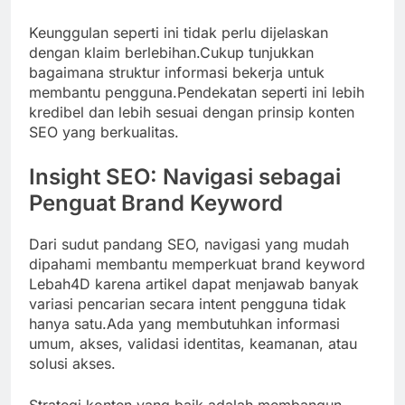
Keunggulan seperti ini tidak perlu dijelaskan
dengan klaim berlebihan.Cukup tunjukkan
bagaimana struktur informasi bekerja untuk
membantu pengguna.Pendekatan seperti ini lebih
kredibel dan lebih sesuai dengan prinsip konten
SEO yang berkualitas.
Insight SEO: Navigasi sebagai
Penguat Brand Keyword
Dari sudut pandang SEO, navigasi yang mudah
dipahami membantu memperkuat brand keyword
Lebah4D karena artikel dapat menjawab banyak
variasi pencarian secara intent pengguna tidak
hanya satu.Ada yang membutuhkan informasi
umum, akses, validasi identitas, keamanan, atau
solusi akses.
Strategi konten yang baik adalah membangun