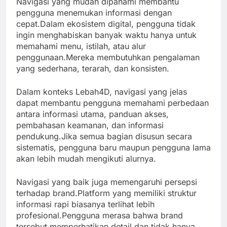
Navigasi yang mudah dipahami membantu
pengguna menemukan informasi dengan
cepat.Dalam ekosistem digital, pengguna tidak
ingin menghabiskan banyak waktu hanya untuk
memahami menu, istilah, atau alur
penggunaan.Mereka membutuhkan pengalaman
yang sederhana, terarah, dan konsisten.
Dalam konteks Lebah4D, navigasi yang jelas
dapat membantu pengguna memahami perbedaan
antara informasi utama, panduan akses,
pembahasan keamanan, dan informasi
pendukung.Jika semua bagian disusun secara
sistematis, pengguna baru maupun pengguna lama
akan lebih mudah mengikuti alurnya.
Navigasi yang baik juga memengaruhi persepsi
terhadap brand.Platform yang memiliki struktur
informasi rapi biasanya terlihat lebih
profesional.Pengguna merasa bahwa brand
tersebut memperhatikan detail dan tidak hanya