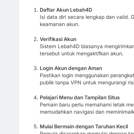
Daftar Akun Lebah4D
Isi data diri secara lengkap dan valid.
keamanan akun.
Verifikasi Akun
Sistem Lebah4D biasanya mengirimkan 
tersebut untuk mengaktifkan akun.
Login Akun dengan Aman
Pastikan login menggunakan perangkat 
publik tanpa VPN untuk mengurangi ri
Pelajari Menu dan Tampilan Situs
Pemain baru perlu memahami letak menu,
memudahkan navigasi dan meminimalka
Mulai Bermain dengan Taruhan Kecil
Pemula disarankan memulai dengan ta