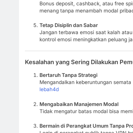
Bonus deposit, cashback, atau free s
menang tanpa menambah modal pribad
Tetap Disiplin dan Sabar
Jangan terbawa emosi saat kalah atau
kontrol emosi meningkatkan peluang j
Kesalahan yang Sering Dilakukan Pem
Bertaruh Tanpa Strategi
Mengandalkan keberuntungan semata 
lebah4d
Mengabaikan Manajemen Modal
Tidak mengatur batas modal bisa mem
Bermain di Perangkat Umum Tanpa Pro