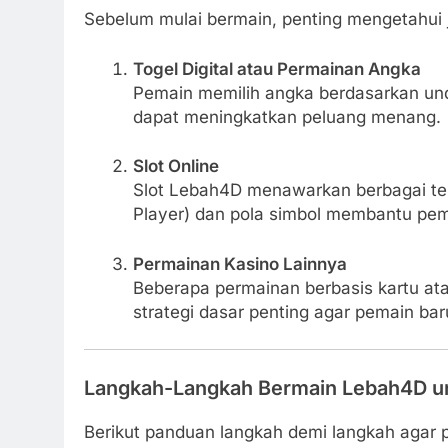
Sebelum mulai bermain, penting mengetahui 
Togel Digital atau Permainan Angka
Pemain memilih angka berdasarkan undi
dapat meningkatkan peluang menang.
Slot Online
Slot Lebah4D menawarkan berbagai te
Player) dan pola simbol membantu pema
Permainan Kasino Lainnya
Beberapa permainan berbasis kartu ata
strategi dasar penting agar pemain bar
Langkah-Langkah Bermain Lebah4D u
Berikut panduan langkah demi langkah agar