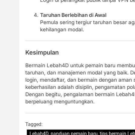
Login di perangkat publik tanpa VPN be
Taruhan Berlebihan di Awal
Pemula sering tergiur taruhan besar a
kehilangan modal.
Kesimpulan
Bermain Lebah4D untuk pemain baru membut
taruhan, dan manajemen modal yang baik. De
login, mendaftar, dan bermain dengan aman
keberhasilan adalah disiplin, pengamatan po
Dengan begitu, pengalaman bermain Lebah4
berpeluang menguntungkan.
Tagged:
Lebah4D, panduan pemain baru, tips bermain Leba