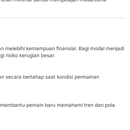
an melebihi kemampuan finansial. Bagi modal menjadi
 risiko kerugian besar.
kan secara bertahap saat kondisi permainan
 membantu pemain baru memahami tren dan pola