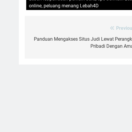
online, peluang menang Lebah4D
Previou
Post
navigation
Panduan Mengakses Situs Judi Lewat Perangk
Pribadi Dengan Am