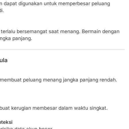
pin dapat digunakan untuk memperbesar peluang
i.
 terlalu bersemangat saat menang. Bermain dengan
angka panjang.
ula
membuat peluang menang jangka panjang rendah.
buat kerugian membesar dalam waktu singkat.
teksi