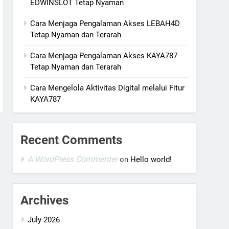
EDWINSLOT Tetap Nyaman
Cara Menjaga Pengalaman Akses LEBAH4D
Tetap Nyaman dan Terarah
Cara Menjaga Pengalaman Akses KAYA787
Tetap Nyaman dan Terarah
Cara Mengelola Aktivitas Digital melalui Fitur
KAYA787
Recent Comments
A WordPress Commenter
on
Hello world!
Archives
July 2026