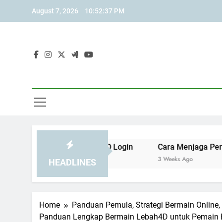
Skip
August 7, 2026
10:52:38 PM
to
content
Har
Nikmati L
Melakukan LEBAH4D Login
Cara Menjaga Pengalaman A
3 Weeks Ago
HEADLINES
Home
Panduan Pemula, Strategi Bermain Online,
Panduan Lengkap Bermain Lebah4D untuk Pemain 