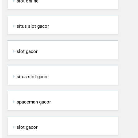
slot online
situs slot gacor
slot gacor
situs slot gacor
spaceman gacor
slot gacor