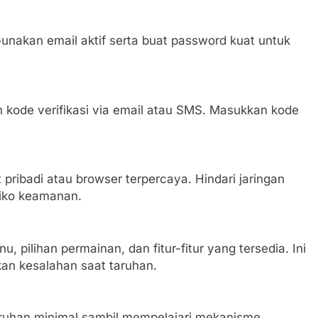
 Gunakan email aktif serta buat password kuat untuk
kode verifikasi via email atau SMS. Masukkan kode
pribadi atau browser terpercaya. Hindari jaringan
siko keamanan.
 pilihan permainan, dan fitur-fitur yang tersedia. Ini
n kesalahan saat taruhan.
ruhan minimal sambil mempelajari mekanisme