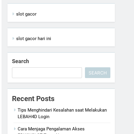
slot gacor
slot gacor hari ini
Search
SEARCH
Recent Posts
Tips Menghindari Kesalahan saat Melakukan
LEBAH4D Login
Cara Menjaga Pengalaman Akses