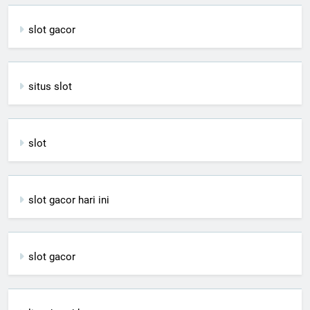
slot gacor
situs slot
slot
slot gacor hari ini
slot gacor