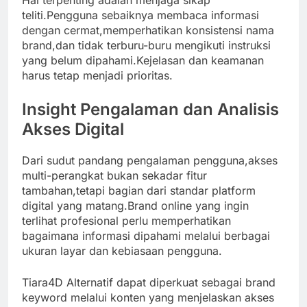
teliti.Pengguna sebaiknya membaca informasi
dengan cermat,memperhatikan konsistensi nama
brand,dan tidak terburu-buru mengikuti instruksi
yang belum dipahami.Kejelasan dan keamanan
harus tetap menjadi prioritas.
Insight Pengalaman dan Analisis
Akses Digital
Dari sudut pandang pengalaman pengguna,akses
multi-perangkat bukan sekadar fitur
tambahan,tetapi bagian dari standar platform
digital yang matang.Brand online yang ingin
terlihat profesional perlu memperhatikan
bagaimana informasi dipahami melalui berbagai
ukuran layar dan kebiasaan pengguna.
Tiara4D Alternatif dapat diperkuat sebagai brand
keyword melalui konten yang menjelaskan akses