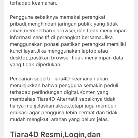
terhadap keamanan.
Pengguna sebaiknya memakai perangkat
pribadi,menghindari jaringan publik yang tidak
aman,memperbarui browser,dan tidak menyimpan
informasi sensitif di perangkat bersama.Jika
menggunakan ponsel,pastikan perangkat memiliki
kunci layar.Jika menggunakan laptop atau
desktop,pastikan browser tidak menyimpan data
yang tidak diperlukan.
Pencarian seperti Tiara4D keamanan akun
menunjukkan bahwa pengguna semakin peduli
terhadap perlindungan digital.Konten yang
membahas Tiara4D Alternatif sebaiknya tidak
hanya menjelaskan akses,tetapi juga memberi
edukasi agar pengguna lebih cermat dan tidak
mudah mengikuti arahan yang belum jelas.
Tiara4D Resmi,Login,dan