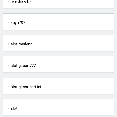
live draw hk
kaya787
slot thailand
slot gacor 777
slot gacor hari ini
slot