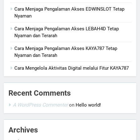
Cara Menjaga Pengalaman Akses EDWINSLOT Tetap
Nyaman
Cara Menjaga Pengalaman Akses LEBAH4D Tetap
Nyaman dan Terarah
Cara Menjaga Pengalaman Akses KAYA787 Tetap
Nyaman dan Terarah
Cara Mengelola Aktivitas Digital melalui Fitur KAYA787
Recent Comments
A WordPress Commenter
on
Hello world!
Archives