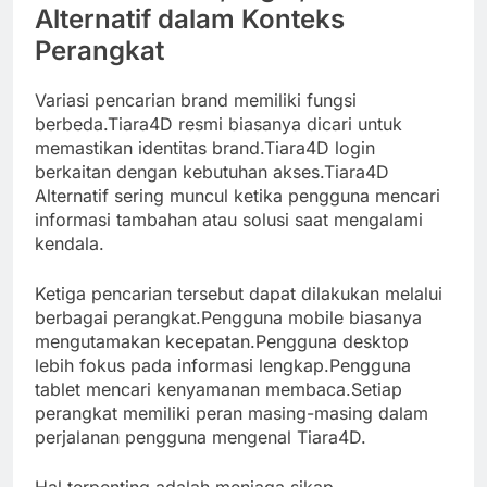
Alternatif dalam Konteks
Perangkat
Variasi pencarian brand memiliki fungsi
berbeda.Tiara4D resmi biasanya dicari untuk
memastikan identitas brand.Tiara4D login
berkaitan dengan kebutuhan akses.Tiara4D
Alternatif sering muncul ketika pengguna mencari
informasi tambahan atau solusi saat mengalami
kendala.
Ketiga pencarian tersebut dapat dilakukan melalui
berbagai perangkat.Pengguna mobile biasanya
mengutamakan kecepatan.Pengguna desktop
lebih fokus pada informasi lengkap.Pengguna
tablet mencari kenyamanan membaca.Setiap
perangkat memiliki peran masing-masing dalam
perjalanan pengguna mengenal Tiara4D.
Hal terpenting adalah menjaga sikap