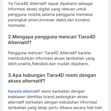
Ya.Tiara4D Alternatif dapat dipahami sebagai
informasi akses digital yang relevan untuk
pengguna mobile,selama pengguna memakai
perangkat aman,browser stabil,dan koneksi
memadai.
2.Mengapa pengguna mencari Tiara4D
Alternatif?
Pengguna mencari Tiara4D Alternatif karena
membutuhkan informasi akses tambahan yang
lebih praktis,fleksibel,dan mudah dipahami.
3.Apa hubungan Tiara4D resmi dengan
akses alternatif?
tiara4d alternatif
resmi berkaitan dengan
kejelasan identitas brand,sedangkan akses
alternatif berkaitan dengan kebutuhan informasi
tambahan yang tetap perlu dibaca secara hati-hati.