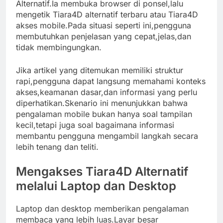
Alternatif.Ia membuka browser di ponsel,lalu
mengetik Tiara4D alternatif terbaru atau Tiara4D
akses mobile.Pada situasi seperti ini,pengguna
membutuhkan penjelasan yang cepat,jelas,dan
tidak membingungkan.
Jika artikel yang ditemukan memiliki struktur
rapi,pengguna dapat langsung memahami konteks
akses,keamanan dasar,dan informasi yang perlu
diperhatikan.Skenario ini menunjukkan bahwa
pengalaman mobile bukan hanya soal tampilan
kecil,tetapi juga soal bagaimana informasi
membantu pengguna mengambil langkah secara
lebih tenang dan teliti.
Mengakses Tiara4D Alternatif
melalui Laptop dan Desktop
Laptop dan desktop memberikan pengalaman
membaca yang lebih luas.Layar besar