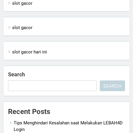
slot gacor
slot gacor
slot gacor hari ini
Search
SEARCH
Recent Posts
Tips Menghindari Kesalahan saat Melakukan LEBAH4D
Login