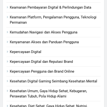
Keamanan Pembayaran Digital & Perlindungan Data
Keamanan Platform, Pengalaman Pengguna, Teknologi
Permainan
Kemudahan Navigasi dan Akses Pengguna
Kenyamanan Akses dan Panduan Pengguna
Kepercayaan Digital
Kepercayaan Digital dan Reputasi Brand
Kepercayaan Pengguna dan Brand Online
Kesehatan Digital Gaming Seimbang Kesehatan Mental
Kesehatan Umum, Gaya Hidup Sehat, Kebugaran,
Perawatan Tubuh, Pola Hidup Alami
Kesehatan, Diet Sehat, Gaya Hidup Sehat, Nutrisi,