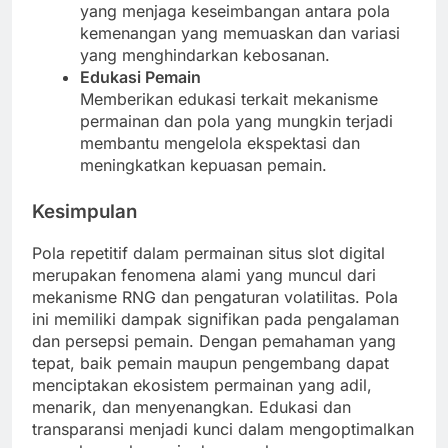
yang menjaga keseimbangan antara pola
kemenangan yang memuaskan dan variasi
yang menghindarkan kebosanan.
Edukasi Pemain
Memberikan edukasi terkait mekanisme
permainan dan pola yang mungkin terjadi
membantu mengelola ekspektasi dan
meningkatkan kepuasan pemain.
Kesimpulan
Pola repetitif dalam permainan situs slot digital
merupakan fenomena alami yang muncul dari
mekanisme RNG dan pengaturan volatilitas. Pola
ini memiliki dampak signifikan pada pengalaman
dan persepsi pemain. Dengan pemahaman yang
tepat, baik pemain maupun pengembang dapat
menciptakan ekosistem permainan yang adil,
menarik, dan menyenangkan. Edukasi dan
transparansi menjadi kunci dalam mengoptimalkan