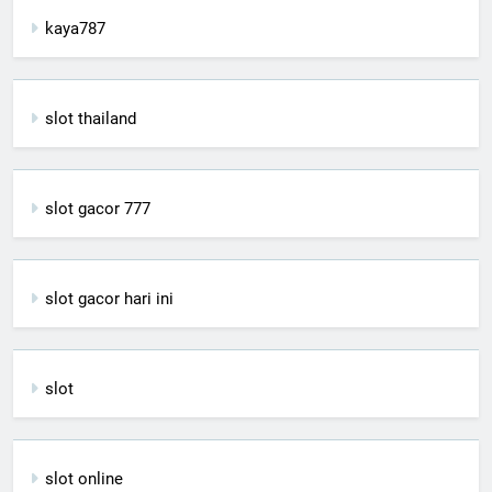
kaya787
slot thailand
slot gacor 777
slot gacor hari ini
slot
slot online