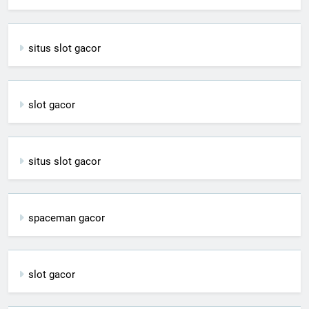
situs slot gacor
slot gacor
situs slot gacor
spaceman gacor
slot gacor