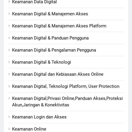
Keamanan Data Digital
Keamanan Digital & Manajemen Akses
Keamanan Digital & Manajemen Akses Platform
Keamanan Digital & Panduan Pengguna
Keamanan Digital & Pengalaman Pengguna
Keamanan Digital & Teknologi
Keamanan Digital dan Kebiasaan Akses Online
Keamanan Digital, Teknologi Platform, User Protection
Keamanan Digital,Privasi Online,Panduan Akses,Proteksi
Akun,Jaringan & Konektivitas
Keamanan Login dan Akses
Keamanan Online