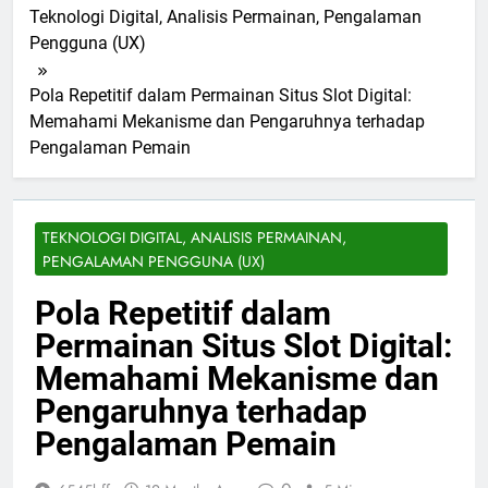
Teknologi Digital, Analisis Permainan, Pengalaman
Pengguna (UX)
Pola Repetitif dalam Permainan Situs Slot Digital:
Memahami Mekanisme dan Pengaruhnya terhadap
Pengalaman Pemain
TEKNOLOGI DIGITAL, ANALISIS PERMAINAN,
PENGALAMAN PENGGUNA (UX)
Pola Repetitif dalam
Permainan Situs Slot Digital:
Memahami Mekanisme dan
Pengaruhnya terhadap
Pengalaman Pemain