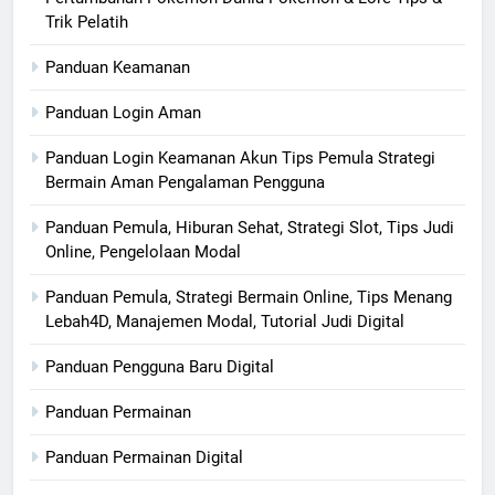
Trik Pelatih
Panduan Keamanan
Panduan Login Aman
Panduan Login Keamanan Akun Tips Pemula Strategi
Bermain Aman Pengalaman Pengguna
Panduan Pemula, Hiburan Sehat, Strategi Slot, Tips Judi
Online, Pengelolaan Modal
Panduan Pemula, Strategi Bermain Online, Tips Menang
Lebah4D, Manajemen Modal, Tutorial Judi Digital
Panduan Pengguna Baru Digital
Panduan Permainan
Panduan Permainan Digital