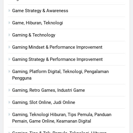
Game Strategy & Awareness
Game, Hiburan, Teknologi
Gaming & Technology
Gaming Mindset & Performance Improvement
Gaming Strategy & Performance Improvement
Gaming, Platform Digital, Teknologi, Pengalaman
Pengguna
Gaming, Retro Games, Industri Game
Gaming, Slot Online, Judi Online
Gaming, Teknologi Hiburan, Tips Pemula, Panduan
Pemain, Game Online, Keamanan Digital