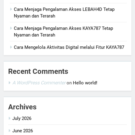
Cara Menjaga Pengalaman Akses LEBAH4D Tetap
Nyaman dan Terarah
Cara Menjaga Pengalaman Akses KAYA787 Tetap
Nyaman dan Terarah
Cara Mengelola Aktivitas Digital melalui Fitur KAYA787
Recent Comments
A WordPress Commenter
on
Hello world!
Archives
July 2026
June 2026