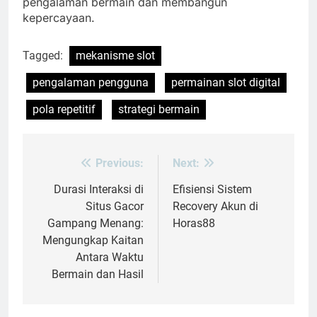
pengalaman bermain dan membangun
kepercayaan.
Tagged:
mekanisme slot
pengalaman pengguna
permainan slot digital
pola repetitif
strategi bermain
Previous:
Next:
Post
navigation
Durasi Interaksi di
Efisiensi Sistem
Situs Gacor
Recovery Akun di
Gampang Menang:
Horas88
Mengungkap Kaitan
Antara Waktu
Bermain dan Hasil