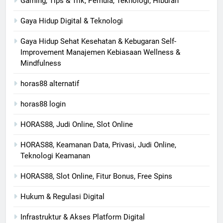
Gaming, Tips & Trik, Pemula, Teknologi, Hiburan
Gaya Hidup Digital & Teknologi
Gaya Hidup Sehat Kesehatan & Kebugaran Self-
Improvement Manajemen Kebiasaan Wellness &
Mindfulness
horas88 alternatif
horas88 login
HORAS88, Judi Online, Slot Online
HORAS88, Keamanan Data, Privasi, Judi Online,
Teknologi Keamanan
HORAS88, Slot Online, Fitur Bonus, Free Spins
Hukum & Regulasi Digital
Infrastruktur & Akses Platform Digital