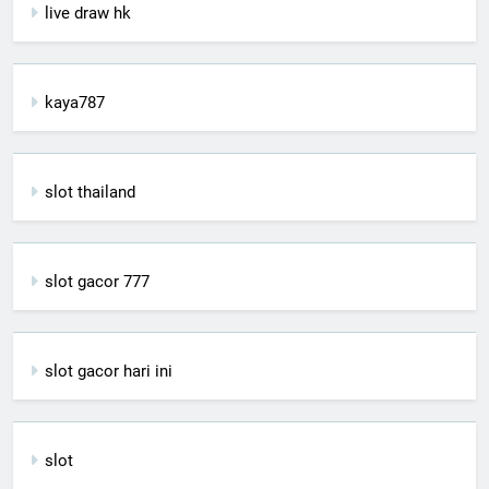
live draw hk
kaya787
slot thailand
slot gacor 777
slot gacor hari ini
slot