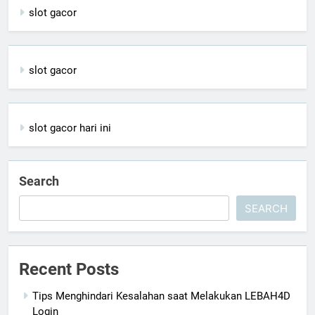
slot gacor
slot gacor
slot gacor hari ini
Search
SEARCH
Recent Posts
Tips Menghindari Kesalahan saat Melakukan LEBAH4D
Login