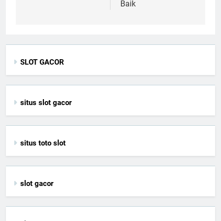
Baik
SLOT GACOR
situs slot gacor
situs toto slot
slot gacor