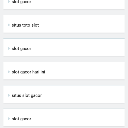
slot gacor
situs toto slot
slot gacor
slot gacor hari ini
situs slot gacor
slot gacor