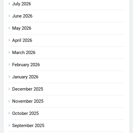
July 2026
June 2026
May 2026
April 2026
March 2026
February 2026
January 2026
December 2025
November 2025
October 2025
September 2025