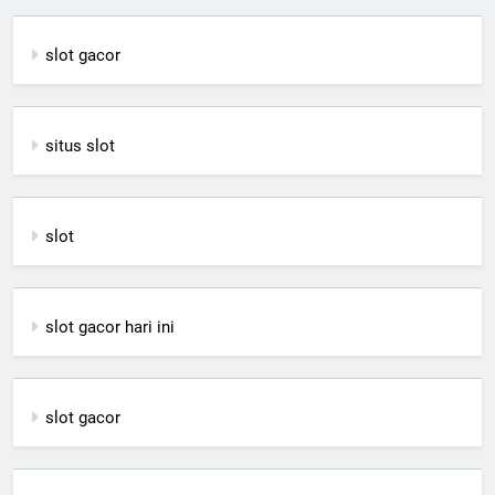
slot gacor
situs slot
slot
slot gacor hari ini
slot gacor