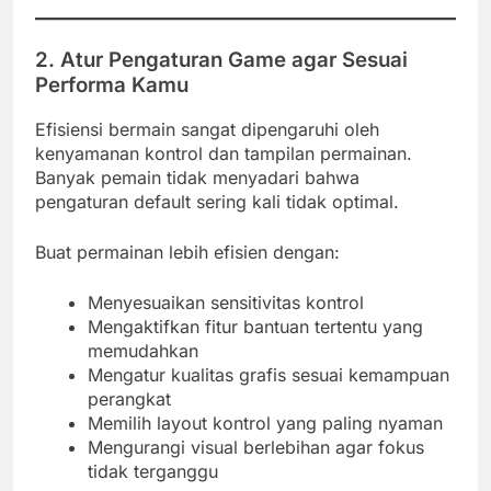
2. Atur Pengaturan Game agar Sesuai
Performa Kamu
Efisiensi bermain sangat dipengaruhi oleh
kenyamanan kontrol dan tampilan permainan.
Banyak pemain tidak menyadari bahwa
pengaturan default sering kali tidak optimal.
Buat permainan lebih efisien dengan:
Menyesuaikan sensitivitas kontrol
Mengaktifkan fitur bantuan tertentu yang
memudahkan
Mengatur kualitas grafis sesuai kemampuan
perangkat
Memilih layout kontrol yang paling nyaman
Mengurangi visual berlebihan agar fokus
tidak terganggu