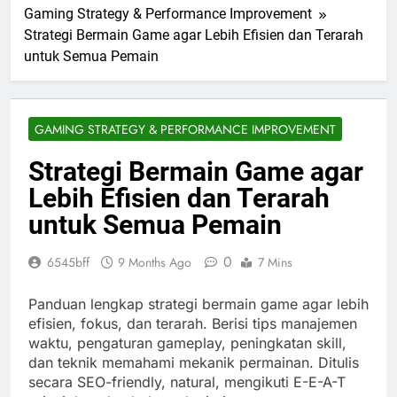
Gaming Strategy & Performance Improvement
Strategi Bermain Game agar Lebih Efisien dan Terarah
untuk Semua Pemain
GAMING STRATEGY & PERFORMANCE IMPROVEMENT
Strategi Bermain Game agar
Lebih Efisien dan Terarah
untuk Semua Pemain
0
6545bff
9 Months Ago
7 Mins
Panduan lengkap strategi bermain game agar lebih
efisien, fokus, dan terarah. Berisi tips manajemen
waktu, pengaturan gameplay, peningkatan skill,
dan teknik memahami mekanik permainan. Ditulis
secara SEO-friendly, natural, mengikuti E-E-A-T