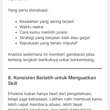
Yang perlu dievaluasi:
Kesalahan yang sering terjadi
Waktu reaksi
Cara kamu memilih posisi
Strategi yang berjalan baik atau gagal
Keputusan yang terlalu impulsif
Analisis sederhana ini memberi gambaran jelas
tentang langkah berikutnya untuk berkembang.
8. Konsisten Berlatih untuk Menguatkan
Skill
Efisiensi bukan hanya hasil dari pengetahuan,
tetapi juga kebiasaan. Latihan rutin membuat kamu
lebih cepat membaca situasi, lebih tepat
mengambil keputusan, dan lebih stabil dalam