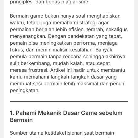
principles, dan bebas plagiarisme.
Bermain game bukan hanya soal menghabiskan
waktu, tetapi juga memahami strategi agar
permainan berjalan lebih efisien, terarah, sekaligus
menyenangkan. Dengan pendekatan yang tepat,
pemain bisa meningkatkan performa, menjaga
fokus, dan meminimalisir kesalahan. Banyak
pemula bermain tanpa rencana sehingga akhirnya
sulit berkembang, mudah kalah, atau cepat
merasa frustrasi. Artikel ini hadir untuk membantu
kamu memahami langkah-langkah dasar yang
membuat sesi bermain lebih maksimal dan penuh
peningkatan.
1. Pahami Mekanik Dasar Game sebelum
Bermain
Sumber utama ketidakefisienan saat bermain