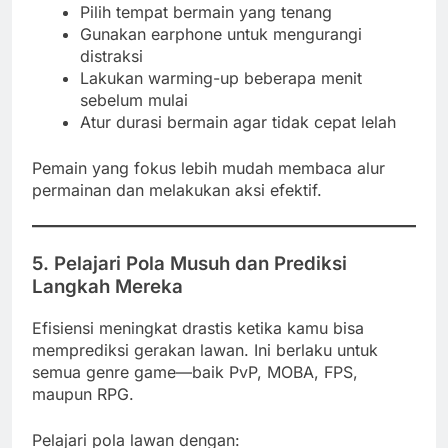
Pilih tempat bermain yang tenang
Gunakan earphone untuk mengurangi
distraksi
Lakukan warming-up beberapa menit
sebelum mulai
Atur durasi bermain agar tidak cepat lelah
Pemain yang fokus lebih mudah membaca alur
permainan dan melakukan aksi efektif.
5. Pelajari Pola Musuh dan Prediksi
Langkah Mereka
Efisiensi meningkat drastis ketika kamu bisa
memprediksi gerakan lawan. Ini berlaku untuk
semua genre game—baik PvP, MOBA, FPS,
maupun RPG.
Pelajari pola lawan dengan: