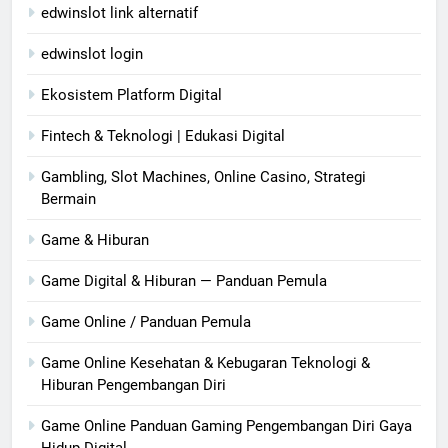
edwinslot link alternatif
edwinslot login
Ekosistem Platform Digital
Fintech & Teknologi | Edukasi Digital
Gambling, Slot Machines, Online Casino, Strategi
Bermain
Game & Hiburan
Game Digital & Hiburan — Panduan Pemula
Game Online / Panduan Pemula
Game Online Kesehatan & Kebugaran Teknologi &
Hiburan Pengembangan Diri
Game Online Panduan Gaming Pengembangan Diri Gaya