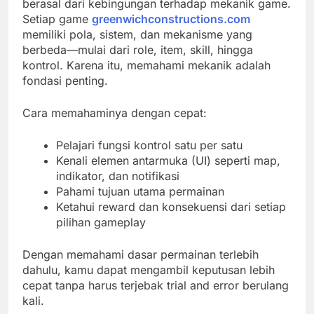
berasal dari kebingungan terhadap mekanik game.
Setiap game
greenwichconstructions.com
memiliki pola, sistem, dan mekanisme yang
berbeda—mulai dari role, item, skill, hingga
kontrol. Karena itu, memahami mekanik adalah
fondasi penting.
Cara memahaminya dengan cepat:
Pelajari fungsi kontrol satu per satu
Kenali elemen antarmuka (UI) seperti map,
indikator, dan notifikasi
Pahami tujuan utama permainan
Ketahui reward dan konsekuensi dari setiap
pilihan gameplay
Dengan memahami dasar permainan terlebih
dahulu, kamu dapat mengambil keputusan lebih
cepat tanpa harus terjebak trial and error berulang
kali.