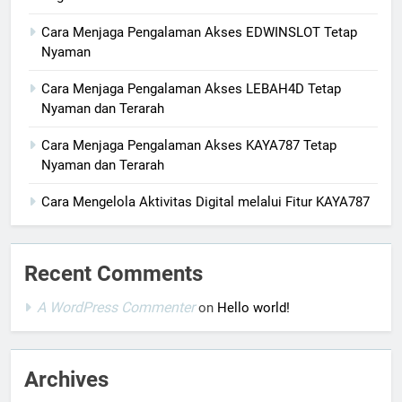
Cara Menjaga Pengalaman Akses EDWINSLOT Tetap
Nyaman
Cara Menjaga Pengalaman Akses LEBAH4D Tetap
Nyaman dan Terarah
Cara Menjaga Pengalaman Akses KAYA787 Tetap
Nyaman dan Terarah
Cara Mengelola Aktivitas Digital melalui Fitur KAYA787
Recent Comments
A WordPress Commenter
on
Hello world!
Archives