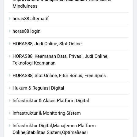
Mindfulness
horas88 alternatif
horas88 login
HORAS88, Judi Online, Slot Online
HORAS88, Keamanan Data, Privasi, Judi Online,
Teknologi Keamanan
HORAS88, Slot Online, Fitur Bonus, Free Spins
Hukum & Regulasi Digital
Infrastruktur & Akses Platform Digital
Infrastruktur & Monitoring Sistem
Infrastruktur Digital,Manajemen Platform
Online,Stabilitas Sistem,Optimalisasi