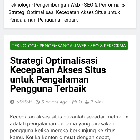
Teknologi • Pengembangan Web • SEO & Performa
Strategi Optimalisasi Kecepatan Akses Situs untuk
Pengalaman Pengguna Terbaik
TEKNOLOGI • PENGEMBANGAN WEB • SEO & PERFORMA
Strategi Optimalisasi
Kecepatan Akses Situs
untuk Pengalaman
Pengguna Terbaik
0
6545bff
5 Months Ago
7 Mins
Kecepatan akses situs bukanlah sekadar metrik. Ini
adalah pengalaman pertama yang dirasakan
pengguna ketika mereka berkunjung ke situs
kamu. Ketika konten dimuat dengan cepat,