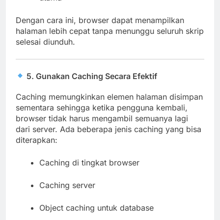
Dengan cara ini, browser dapat menampilkan
halaman lebih cepat tanpa menunggu seluruh skrip
selesai diunduh.
5. Gunakan Caching Secara Efektif
Caching memungkinkan elemen halaman disimpan
sementara sehingga ketika pengguna kembali,
browser tidak harus mengambil semuanya lagi
dari server. Ada beberapa jenis caching yang bisa
diterapkan:
Caching di tingkat browser
Caching server
Object caching untuk database