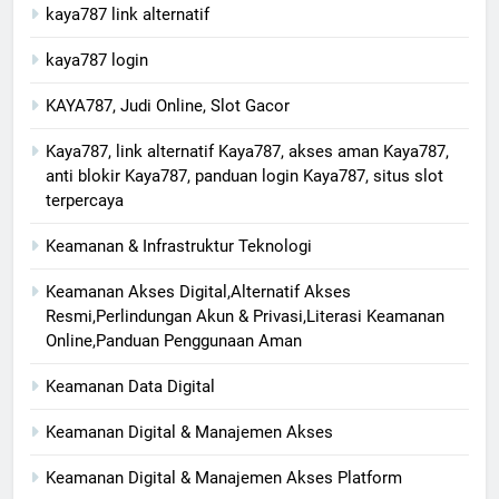
kaya787 link alternatif
kaya787 login
KAYA787, Judi Online, Slot Gacor
Kaya787, link alternatif Kaya787, akses aman Kaya787,
anti blokir Kaya787, panduan login Kaya787, situs slot
terpercaya
Keamanan & Infrastruktur Teknologi
Keamanan Akses Digital,Alternatif Akses
Resmi,Perlindungan Akun & Privasi,Literasi Keamanan
Online,Panduan Penggunaan Aman
Keamanan Data Digital
Keamanan Digital & Manajemen Akses
Keamanan Digital & Manajemen Akses Platform