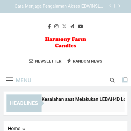
Skip
Cara Menjaga Pengalaman Akses LEBAH4D
to
Tetap Nyaman dan Terarah
content
Cara Menjaga Pengalaman Akses KAYA787 Tetap
Nyaman dan Terarah
Tips Menghindari Kesalahan saat Melakukan
LEBAH4D Login
Cara Menjaga Pengalaman Akses EDWINSLOT
Tetap Nyaman
Harmony Farm
Nikmati Lilin Aromaterapi Alami Dari
Cara Menjaga Pengalaman Akses LEBAH4D
NEWSLETTER
RANDOM NEWS
Tetap Nyaman dan Terarah
Candles
Harmony Farm Candles. Menciptakan
Cara Menjaga Pengalaman Akses KAYA787 Tetap
Suasana Yang Tenang Dan Nyaman Di
Nyaman dan Terarah
MENU
Rumah.
ps Menghindari Kesalahan saat Melakukan LEBAH4D Login
HEADLINES
Week Ago
Home