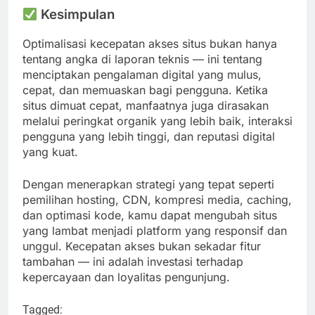
Kesimpulan
Optimalisasi kecepatan akses situs bukan hanya
tentang angka di laporan teknis — ini tentang
menciptakan pengalaman digital yang mulus,
cepat, dan memuaskan bagi pengguna. Ketika
situs dimuat cepat, manfaatnya juga dirasakan
melalui peringkat organik yang lebih baik, interaksi
pengguna yang lebih tinggi, dan reputasi digital
yang kuat.
Dengan menerapkan strategi yang tepat seperti
pemilihan hosting, CDN, kompresi media, caching,
dan optimasi kode, kamu dapat mengubah situs
yang lambat menjadi platform yang responsif dan
unggul. Kecepatan akses bukan sekadar fitur
tambahan — ini adalah investasi terhadap
kepercayaan dan loyalitas pengunjung.
Tagged: