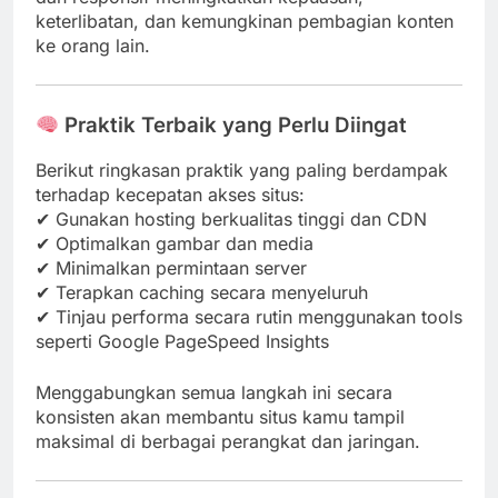
keterlibatan, dan kemungkinan pembagian konten
ke orang lain.
Praktik Terbaik yang Perlu Diingat
Berikut ringkasan praktik yang paling berdampak
terhadap kecepatan akses situs:
✔ Gunakan hosting berkualitas tinggi dan CDN
✔ Optimalkan gambar dan media
✔ Minimalkan permintaan server
✔ Terapkan caching secara menyeluruh
✔ Tinjau performa secara rutin menggunakan tools
seperti Google PageSpeed Insights
Menggabungkan semua langkah ini secara
konsisten akan membantu situs kamu tampil
maksimal di berbagai perangkat dan jaringan.