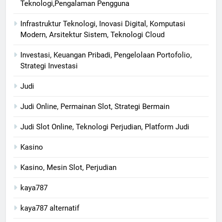
Teknologi,Pengalaman Pengguna
Infrastruktur Teknologi, Inovasi Digital, Komputasi
Modern, Arsitektur Sistem, Teknologi Cloud
Investasi, Keuangan Pribadi, Pengelolaan Portofolio,
Strategi Investasi
Judi
Judi Online, Permainan Slot, Strategi Bermain
Judi Slot Online, Teknologi Perjudian, Platform Judi
Kasino
Kasino, Mesin Slot, Perjudian
kaya787
kaya787 alternatif