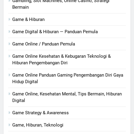
Gambling, Slot Machines, Online Casino, Strategi
Bermain
Game & Hiburan
Game Digital & Hiburan — Panduan Pemula
Game Online / Panduan Pemula
Game Online Kesehatan & Kebugaran Teknologi &
Hiburan Pengembangan Diri
Game Online Panduan Gaming Pengembangan Diri Gaya
Hidup Digital
Game Online, Kesehatan Mental, Tips Bermain, Hiburan
Digital
Game Strategy & Awareness
Game, Hiburan, Teknologi