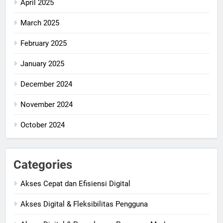
April 2025
March 2025
February 2025
January 2025
December 2024
November 2024
October 2024
Categories
Akses Cepat dan Efisiensi Digital
Akses Digital & Fleksibilitas Pengguna