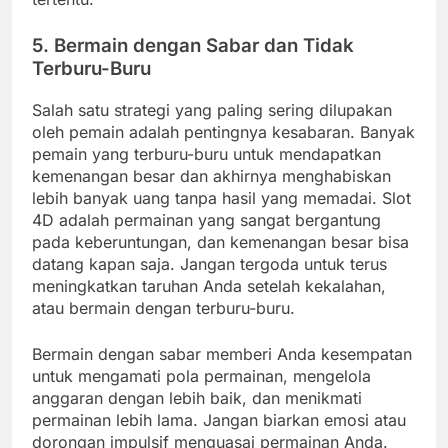
5.
Bermain dengan Sabar dan Tidak
Terburu-Buru
Salah satu strategi yang paling sering dilupakan
oleh pemain adalah pentingnya kesabaran. Banyak
pemain yang terburu-buru untuk mendapatkan
kemenangan besar dan akhirnya menghabiskan
lebih banyak uang tanpa hasil yang memadai. Slot
4D adalah permainan yang sangat bergantung
pada keberuntungan, dan kemenangan besar bisa
datang kapan saja. Jangan tergoda untuk terus
meningkatkan taruhan Anda setelah kekalahan,
atau bermain dengan terburu-buru.
Bermain dengan sabar memberi Anda kesempatan
untuk mengamati pola permainan, mengelola
anggaran dengan lebih baik, dan menikmati
permainan lebih lama. Jangan biarkan emosi atau
dorongan impulsif menguasai permainan Anda.