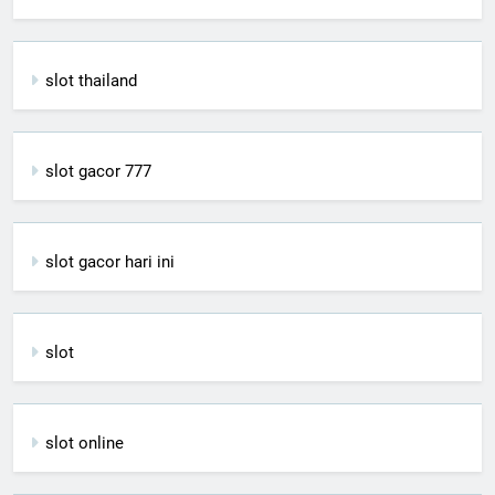
slot thailand
slot gacor 777
slot gacor hari ini
slot
slot online