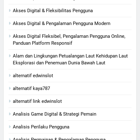
Akses Digital & Fleksibilitas Pengguna
Akses Digital & Pengalaman Pengguna Modern
Akses Digital Fleksibel, Pengalaman Pengguna Online,
Panduan Platform Responsif
Alam dan Lingkungan Petualangan Laut Kehidupan Laut
Eksplorasi dan Penemuan Dunia Bawah Laut
alternatif edwinslot
alternatif kaya787
alternatif link edwinslot
Analisis Game Digital & Strategi Pemain
Analisis Perilaku Pengguna
Analisis Permainan & Pengalaman Pengguna