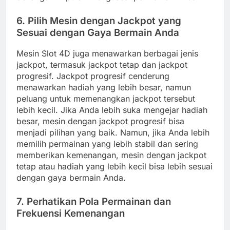
6.
Pilih Mesin dengan Jackpot yang
Sesuai dengan Gaya Bermain Anda
Mesin Slot 4D juga menawarkan berbagai jenis
jackpot, termasuk jackpot tetap dan jackpot
progresif. Jackpot progresif cenderung
menawarkan hadiah yang lebih besar, namun
peluang untuk memenangkan jackpot tersebut
lebih kecil. Jika Anda lebih suka mengejar hadiah
besar, mesin dengan jackpot progresif bisa
menjadi pilihan yang baik. Namun, jika Anda lebih
memilih permainan yang lebih stabil dan sering
memberikan kemenangan, mesin dengan jackpot
tetap atau hadiah yang lebih kecil bisa lebih sesuai
dengan gaya bermain Anda.
7.
Perhatikan Pola Permainan dan
Frekuensi Kemenangan