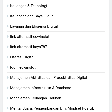
Keuangan & Teknologi
Keuangan dan Gaya Hidup
Layanan dan Efisiensi Digital
link alternatif edwinslot
link alternatif kaya787
Literasi Digital
login edwinslot
Manajemen Aktivitas dan Produktivitas Digital
Manajemen Infrastruktur & Database
Manajemen Keuangan Taruhan
Mental Juara, Pengembangan Diri, Mindset Positif,